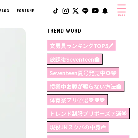
 BLOG
FORTUNE
menu
TREND WORD
文房具ランキングTOP5🖊
放課後Seventeen🏫
Seventeen夏号発売中🌻🩵
授業中お腹が鳴らない方法🏫
体育祭プリ⑦選💛💜💙
トレンド制服プリポーズ７選🌟
現役JKスクバの中身👜