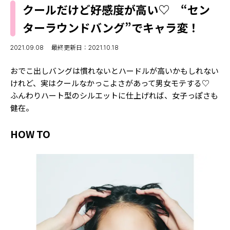
MODELS
クールだけど好感度が高い♡ “セン
モデルの購入品
MODEL'S BLOG
ターラウンドバング”でキャラ変！
おでかけ
お悩み相談
TikTok
2021.09.08
最終更新日：2021.10.18
Instagram
おでこ出しバングは慣れないとハードルが高いかもしれない
けれど、実はクールなかっこよさがあって男女モテする♡
YouTube
ふんわりハート型のシルエットに仕上げれば、女子っぽさも
健在。
FORTUNE
ゲッターズ飯田
MISS SEVENTEEN
HOW TO
ミスセブンティーンニュース
MAGAZINE
バックナンバー
INFORMATION
Seventeen
について