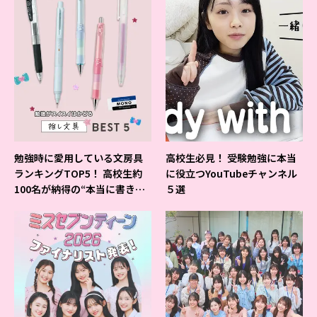
勉強時に愛用している文房具
高校生必見！ 受験勉強に本当
ランキングTOP5！ 高校生約
に役立つYouTubeチャンネル
100名が納得の“本当に書きや
５選
すいシャーペン”が1位に❤