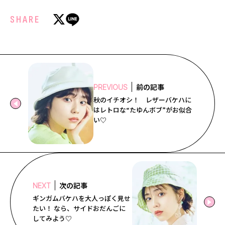
SHARE
前の記事
PREVIOUS
秋のイチオシ！ レザーバケハに
はレトロな“たゆんボブ”がお似合
い♡
次の記事
NEXT
ギンガムバケハを大人っぽく見せ
たい！ なら、サイドおだんごに
してみよう♡