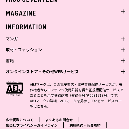
ミスセブンティーンニュース
MAGAZINE
バックナンバー
INFORMATION
マンガ
取材・ファッション
少年マンガ
週刊少年ジャンプ
書籍
青年マンガ
ファッション・美容
ジャンプSQ
少年ジャンプ+
Seventeen
オンラインストア・その他WEBサービス
少女マンガ
芸能・情報・スポーツ
文芸・文庫・総合
Vジャンプ
ジャンプTOON
non-no
ジャンプTOON
Myojo
すばる
女性マンガ
学芸・ノンフィクション・新書
オンラインストア
最強ジャンプ
ABJマークは、この電子書店・電子書籍配信サービスが、著
ZEBRACK
BAILA
ZEBRACK
週プレNEWS
小説すばる
作権者からコンテンツ使用許諾を得た正規版配信サービスで
ジャンプTOON
1日5分で、明日は変わる よみタイ yomitai
OTO
少年ジャンプ+
ライトノベル・ノベライズ
その他WEBサービス
S-MANGA
MAQUIA
あることを示す登録商標（登録番号 第6091713号）です。
S-MANGA
週プレ グラジャパ!
集英社 文芸ステーション
ZEBRACK
集英社学芸部 - 学芸・ノンフィクション
SHUEISHA MANGA-ART HERITAGE
ジャンプTOON
ABJマークの詳細、ABJマークを掲示しているサービスの一
集英社オレンジ文庫
集英社アドナビ
集英社ジャンプリミックス
SPUR
キッズ
集英社コミック文庫
Sportiva
web 集英社文庫
覧は
こちら
。
S-MANGA
集英社ビジネス書
ジャンプキャラクターズストア
ZEBRACK
JUMP j-BOOKS
集英社エディターズ・ラボ
集英社コミック文庫
LEE
集英社みらい文庫
りぼん
パラスポ
青春と読書
集英社コミック文庫
集英社新書
HAPPY PLUS STORE
ジャンプルーキー！
ダッシュエックス文庫公式サイト
広告掲載について
よくあるお問合せ
週刊ヤングジャンプ
eclat
集英社の児童図書 S-KIDS.LAND
マーガレット
アジア人物史
マンガMee公式サイト
集英社新書プラス - 知の水先案内人
SHUEISHA VOX
集英社プライバシーガイドライン
利用規約・会員規約
S-MANGA
集英社Webマガジン コバルト
ヤングジャンプ定期購読デジタル
T JAPAN