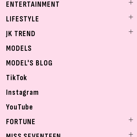
ENTERTAINMENT
ベストコスメ
制服コーデ
ヘアアレンジ・ヘアケア
エンタメニュース
LIFESTYLE
学校ヘアメイク
スキンケア
なにわ男子
勉強・受験・進路
ライフスタイルニュース
JK TREND
ボディケア
K-POP
JKランキング・アワード
JKトレンドニュース
MODELS
モデルの購入品
おでかけ
MODEL'S BLOG
お悩み相談
TikTok
Instagram
YouTube
FORTUNE
ゲッターズ飯田
MISS SEVENTEEN