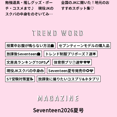
勉強道具・推しグッズ・ポー
全国のJKに聞いた！地元のお
チ・コスメまで♪ 現役JKの
すすめスポット集♡
スクバの中身をのぞいてみ
た！
TREND WORD
授業中お腹が鳴らない方法🏫
セブンティーンモデルの購入品
放課後Seventeen🏫
トレンド制服プリポーズ７選🌟
文房具ランキングTOP5🖊
体育祭プリ⑦選💛💜💙
現役JKスクバの中身👜
Seventeen夏号発売中🌻🩵
ST受験対策室📝
放課後に撮りたいコスプリ&ネタプリ
MAGAZINE
Seventeen2026夏号