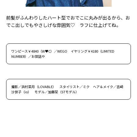
前髪がふんわりしたハート型でおでこに丸みが出るから、お
でこ出しでもやさしげな雰囲気♡ ラフに仕上げてね。
ワンピース￥4840（W♥C）／WEGO イヤリング￥4180（LIMITED
NUMBER）／お世話や
撮影／浜村菜月（LOVABLE） スタイリスト／ミク ヘア＆メイク／吉﨑
沙世子（io） モデル／加藤栞（STモデル）