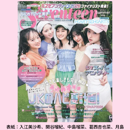
表紙：入江美沙希、関谷瑠紀、中島瑠菜、葛西杏也菜、月島