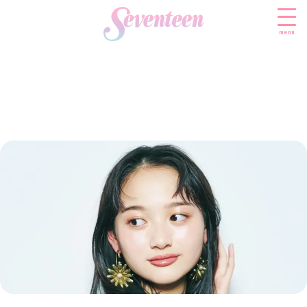
menu
すべての新着記事
FASHION
ファッションニュース
BEAUTY
モデル私服
ビューティニュース
SCHOOL
着回し
トレンドメイク
スクールニュース
ENTERTAINMENT
着痩せ
ベストコスメ
制服コーデ
エンタメニュース
LIFESTYLE
ヘアアレンジ・ヘアケア
学校ヘアメイク
なにわ男子
ライフスタイルニュース
スキンケア
JK TREND
勉強・受験・進路
K-POP
JKランキング・アワード
ボディケア
JKトレンドニュース