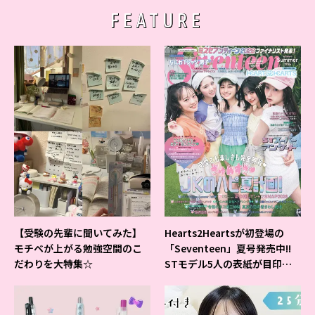
FEATURE
【受験の先輩に聞いてみた】
Hearts2Heartsが初登場の
モチベが上がる勉強空間のこ
「Seventeen」夏号発売中!!
だわりを大特集☆
STモデル5人の表紙が目印だ
よ♪