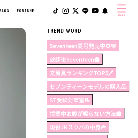
 BLOG
FORTUNE
menu
TREND WORD
Seventeen夏号発売中🌻🩵
放課後Seventeen🏫
文房具ランキングTOP5🖊
セブンティーンモデルの購入品
ST受験対策室📝
授業中お腹が鳴らない方法🏫
現役JKスクバの中身👜