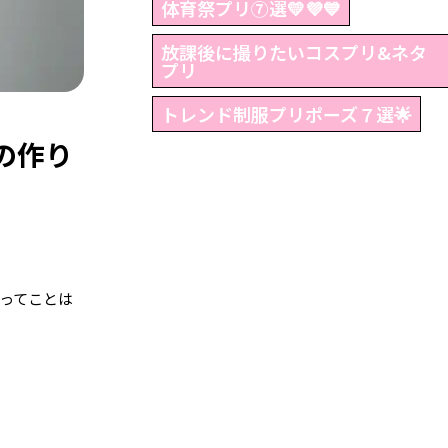
体育祭プリ⑦選💛💜💙
放課後に撮りたいコスプリ&ネタ
プリ
トレンド制服プリポーズ７選🌟
の作り
ってことは