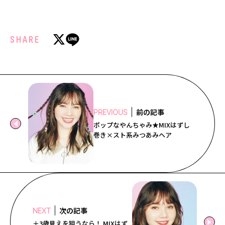
SHARE
前の記事
PREVIOUS
ポップなやんちゃみ★MIXはずし
巻き×スト系みつあみヘア
次の記事
NEXT
＋3歳見えを狙うなら！ MIXはず