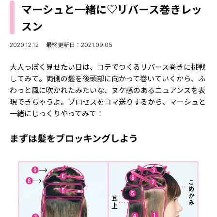
MODELS
マーシュと一緒に♡リバース巻きレッ
モデルの購入品
MODEL'S BLOG
スン
おでかけ
お悩み相談
TikTok
2020.12.12
最終更新日：2021.09.05
Instagram
大人っぽく見せたい日は、コテでつくるリバース巻きに挑戦
してみて。両側の髪を後頭部に向かって巻いていくから、ふ
YouTube
わっと風に吹かれたみたいな、ヌケ感のあるニュアンスを表
現できちゃうよ。プロセスをコマ送りするから、マーシュと
FORTUNE
一緒にじっくりやってみて！
ゲッターズ飯田
MISS SEVENTEEN
まずは髪をブロッキングしよう
ミスセブンティーンニュース
MAGAZINE
バックナンバー
INFORMATION
Seventeen
について