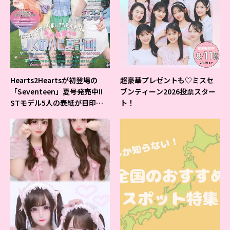
Hearts2Heartsが初登場の
超豪華プレゼントも♡ミスセ
「Seventeen」夏号発売中!!
ブンティーン2026投票スター
STモデル5人の表紙が目印だ
ト！
よ♪