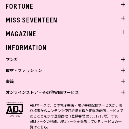
FORTUNE
ゲッターズ飯田
MISS SEVENTEEN
ミスセブンティーンニュース
MAGAZINE
バックナンバー
INFORMATION
マンガ
取材・ファッション
少年マンガ
週刊少年ジャンプ
書籍
青年マンガ
ファッション・美容
ジャンプSQ
少年ジャンプ+
Seventeen
オンラインストア・その他WEBサービス
少女マンガ
芸能・情報・スポーツ
文芸・文庫・総合
Vジャンプ
ジャンプTOON
non-no
ジャンプTOON
Myojo
すばる
女性マンガ
学芸・ノンフィクション・新書
オンラインストア
最強ジャンプ
ABJマークは、この電子書店・電子書籍配信サービスが、著
ZEBRACK
BAILA
ZEBRACK
週プレNEWS
小説すばる
作権者からコンテンツ使用許諾を得た正規版配信サービスで
ジャンプTOON
1日5分で、明日は変わる よみタイ yomitai
OTO
少年ジャンプ+
ライトノベル・ノベライズ
その他WEBサービス
S-MANGA
MAQUIA
あることを示す登録商標（登録番号 第6091713号）です。
S-MANGA
週プレ グラジャパ!
集英社 文芸ステーション
ZEBRACK
集英社学芸部 - 学芸・ノンフィクション
SHUEISHA MANGA-ART HERITAGE
ジャンプTOON
ABJマークの詳細、ABJマークを掲示しているサービスの一
集英社オレンジ文庫
集英社アドナビ
集英社ジャンプリミックス
SPUR
キッズ
集英社コミック文庫
Sportiva
web 集英社文庫
覧は
こちら
。
S-MANGA
集英社ビジネス書
ジャンプキャラクターズストア