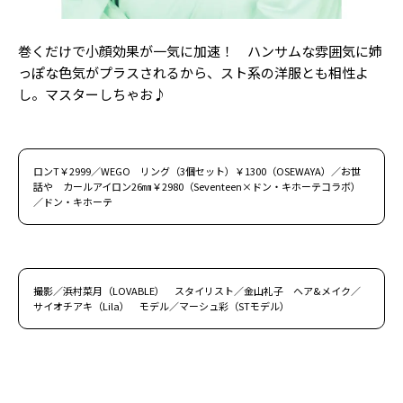
巻くだけで小顔効果が一気に加速！ ハンサムな雰囲気に姉
っぽな色気がプラスされるから、スト系の洋服とも相性よ
し。マスターしちゃお♪
ロンT￥2999／WEGO リング（3個セット）￥1300（OSEWAYA）／お世
話や カールアイロン26㎜￥2980（Seventeen×ドン・キホーテコラボ）
／ドン・キホーテ
撮影／浜村菜月（LOVABLE） スタイリスト／金山礼子 ヘア&メイク／
サイオチアキ（Lila） モデル／マーシュ彩（STモデル）