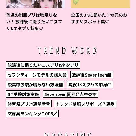
普通の制服プリは物足りな
全国のJKに聞いた！地元のお
い！ 放課後に撮りたいコスプ
すすめスポット集♡
リ&ネタプリ特集♡
TREND WORD
放課後に撮りたいコスプリ&ネタプリ
セブンティーンモデルの購入品
放課後Seventeen🏫
授業中お腹が鳴らない方法🏫
現役JKスクバの中身👜
ST受験対策室📝
Seventeen夏号発売中🌻🩵
体育祭プリ⑦選💛💜💙
トレンド制服プリポーズ７選🌟
文房具ランキングTOP5🖊