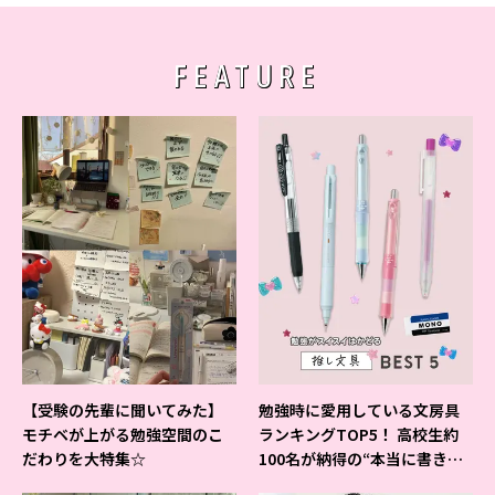
FEATURE
【受験の先輩に聞いてみた】
勉強時に愛用している文房具
モチベが上がる勉強空間のこ
ランキングTOP5！ 高校生約
だわりを大特集☆
100名が納得の“本当に書きや
すいシャーペン”が1位に❤