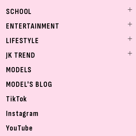
モデル私服
ビューティニュース
SCHOOL
着回し
トレンドメイク
着痩せ
スクールニュース
ENTERTAINMENT
ベストコスメ
制服コーデ
ヘアアレンジ・ヘアケア
エンタメニュース
LIFESTYLE
学校ヘアメイク
スキンケア
なにわ男子
勉強・受験・進路
ライフスタイルニュース
JK TREND
ボディケア
K-POP
JKランキング・アワード
JKトレンドニュース
MODELS
モデルの購入品
おでかけ
MODEL'S BLOG
お悩み相談
TikTok
Instagram
YouTube