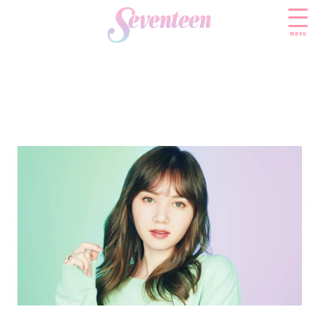
menu
すべての新着記事
FASHION
ファッションニュース
BEAUTY
モデル私服
ビューティニュース
SCHOOL
着回し
トレンドメイク
スクールニュース
ENTERTAINMENT
着痩せ
ベストコスメ
制服コーデ
エンタメニュース
LIFESTYLE
ヘアアレンジ・ヘアケア
学校ヘアメイク
なにわ男子
ライフスタイルニュース
スキンケア
JK TREND
勉強・受験・進路
K-POP
JKランキング・アワード
ボディケア
JKトレンドニュース