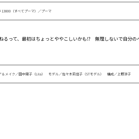
￥13800（すべてプーマ）／プーマ
ねるって、最初はちょっとややこしいかも⁉ 無理しないで自分の
＆メイク／田中陽子（Lila） モデル／佐々木莉佳子（STモデル） 構成／上野涼子