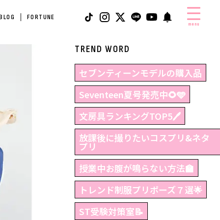
 BLOG
FORTUNE
menu
TREND WORD
セブンティーンモデルの購入品
Seventeen夏号発売中🌻🩵
文房具ランキングTOP5🖊
放課後に撮りたいコスプリ&ネタ
プリ
授業中お腹が鳴らない方法🏫
トレンド制服プリポーズ７選🌟
ST受験対策室📝