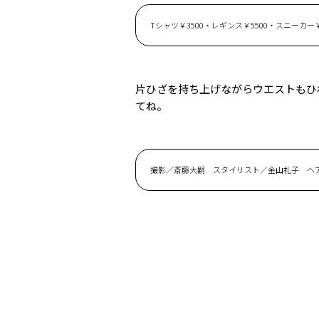
Tシャツ￥3500・レギンス￥5500・スニーカー
片ひざを持ち上げながらウエストもひ
てね。
撮影／斎藤大嗣 スタイリスト／金山礼子 ヘア