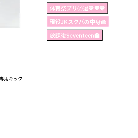
体育祭プリ⑦選💛💜💙
現役JKスクバの中身👜
放課後Seventeen🏫
専用キック