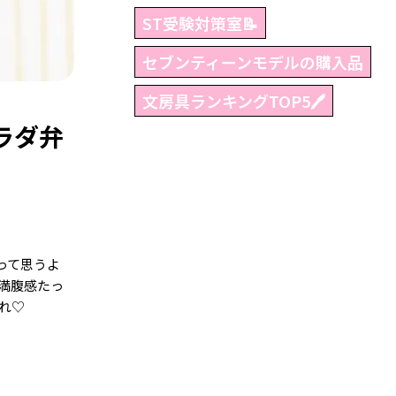
ST受験対策室📝
セブンティーンモデルの購入品
文房具ランキングTOP5🖊
ラダ弁
って思うよ
満腹感たっ
れ♡