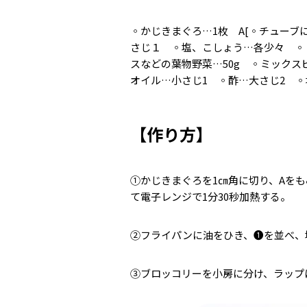
◦かじきまぐろ…1枚 A[◦チューブ
さじ１ ◦塩、こしょう…各少々 ◦ド
スなどの葉物野菜…50g ◦ミックスビ
オイル…小さじ1 ◦酢…大さじ2 ◦
【作り方】
①かじきまぐろを1㎝角に切り、Aを
て電子レンジで1分30秒加熱する。
②フライパンに油をひき、❶を並べ、
③ブロッコリーを小房に分け、ラップ