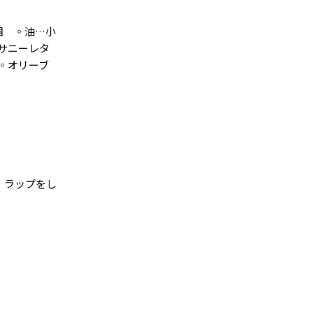
個 ◦油…小
◦サニーレタ
[◦オリーブ
、ラップをし
。