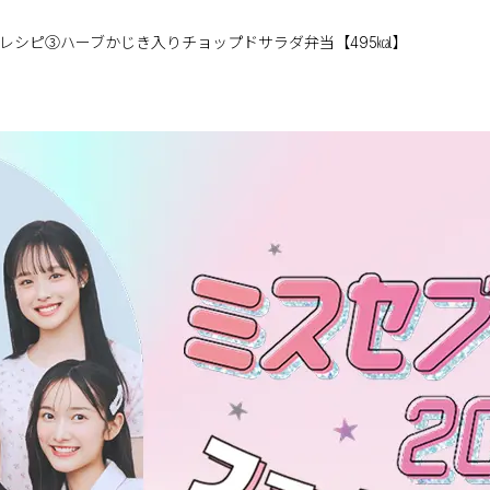
レシピ③ハーブかじき入りチョップドサラダ弁当【495㎉】