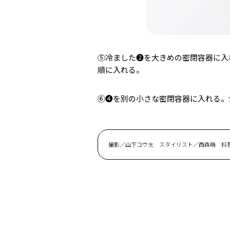
⑤冷ました❷を大きめの密閉容器に入
順に入れる。
⑥❹を別の小さな密閉容器に入れる。
撮影／山下コウ太 スタイリスト／西森萌 料理／