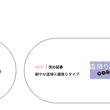
次の記事
NEXT
を
脚やせ道場④霜降りタイプ