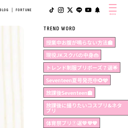
 BLOG
FORTUNE
menu
TREND WORD
授業中お腹が鳴らない方法🏫
現役JKスクバの中身👜
トレンド制服プリポーズ７選🌟
Seventeen夏号発売中🌻🩵
放課後Seventeen🏫
放課後に撮りたいコスプリ&ネタ
プリ
体育祭プリ⑦選💛💜💙