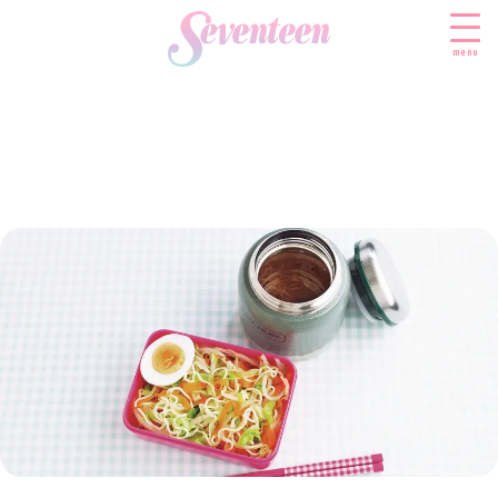
menu
すべての新着記事
FASHION
ファッションニュース
BEAUTY
モデル私服
ビューティニュース
SCHOOL
着回し
トレンドメイク
スクールニュース
ENTERTAINMENT
着痩せ
ベストコスメ
制服コーデ
エンタメニュース
LIFESTYLE
ヘアアレンジ・ヘアケア
学校ヘアメイク
なにわ男子
ライフスタイルニュース
スキンケア
JK TREND
勉強・受験・進路
K-POP
JKランキング・アワード
ボディケア
JKトレンドニュース