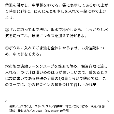
②湯を沸かし、中華麺をゆでる。袋に表示してあるゆで上が
り時間1分前に、にんじんともやしを入れて一緒にゆで上げ
よう。
③ザルに取って水で洗い、氷水で冷やしたら、しっかりと水
気を切ってね。最後にレタスを加えて混ぜるよ。
④ボウルに入れてごま油を全体にからませ、お弁当箱につ
め、ゆで卵をそえる。
⑤市販の濃縮ラーメンスープを熱湯で薄め、保温容器に流し
入れる。つけ汁は濃いめのほうがおいしいので、薄めるとき
は袋に書いてある熱湯の分量の1/3量くらいで薄めてね。こ
のスープに、④の野菜インの麺をつけて召し上がれ♥
撮影／山下コウ太 スタイリスト／西森萌 料理／田村つぼみ 構成／衛藤
理絵 撮影協力／UTUWA (Seventeen10月号)