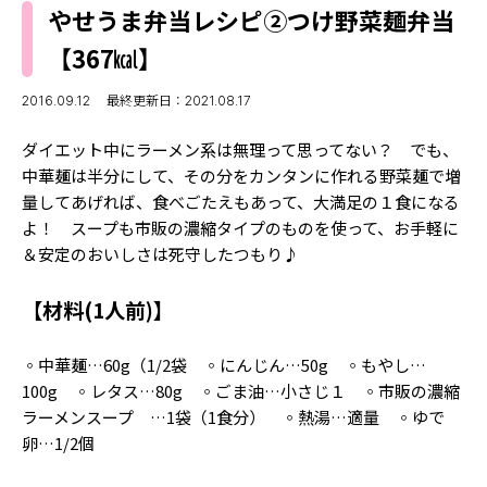
MODELS
やせうま弁当レシピ②つけ野菜麺弁当
モデルの購入品
MODEL'S BLOG
【367㎉】
おでかけ
お悩み相談
TikTok
2016.09.12
最終更新日：2021.08.17
Instagram
ダイエット中にラーメン系は無理って思ってない？ でも、
中華麺は半分にして、その分をカンタンに作れる野菜麺で増
YouTube
量してあげれば、食べごたえもあって、大満足の１食になる
よ！ スープも市販の濃縮タイプのものを使って、お手軽に
FORTUNE
＆安定のおいしさは死守したつもり♪
ゲッターズ飯田
MISS SEVENTEEN
【材料(1人前)】
ミスセブンティーンニュース
MAGAZINE
バックナンバー
◦中華麺…60g（1/2袋 ◦にんじん…50g ◦もやし…
INFORMATION
100g ◦レタス…80g ◦ごま油…小さじ１ ◦市販の濃縮
Seventeen
ラーメンスープ …1袋（1食分） ◦熱湯…適量 ◦ゆで
について
卵…1/2個