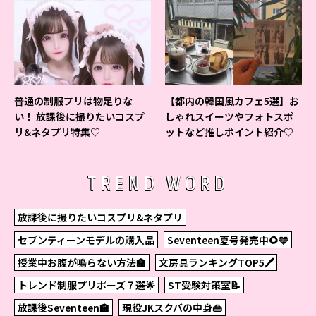
普通の制服プリは物足りな
【都内の韓国風カフェ5選】お
い！ 放課後に撮りたいコスプ
しゃれスイーツやフォトスポ
リ&ネタプリ特集♡
ットなど推しポイント紹介♡
TREND WORD
放課後に撮りたいコスプリ&ネタプリ
セブンティーンモデルの購入品
Seventeen夏号発売中🌻🩵
授業中お腹が鳴らない方法🏫
文房具ランキングTOP5🖊
トレンド制服プリポーズ７選🌟
ST受験対策室📝
放課後Seventeen🏫
現役JKスクバの中身👜