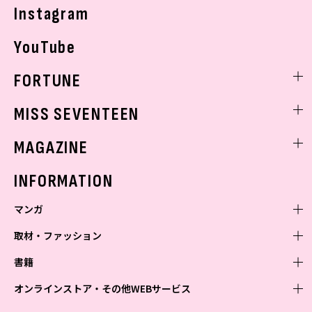
Instagram
YouTube
FORTUNE
ゲッターズ飯田
MISS SEVENTEEN
ミスセブンティーンニュース
MAGAZINE
バックナンバー
INFORMATION
マンガ
取材・ファッション
少年マンガ
週刊少年ジャンプ
書籍
青年マンガ
ファッション・美容
ジャンプSQ
少年ジャンプ+
Seventeen
オンラインストア・その他WEBサービス
少女マンガ
芸能・情報・スポーツ
文芸・文庫・総合
Vジャンプ
ジャンプTOON
non-no
ジャンプTOON
Myojo
すばる