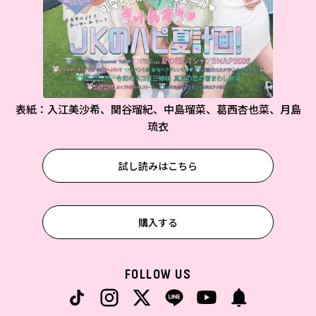
表紙：入江美沙希、関谷瑠紀、中島瑠菜、葛西杏也菜、月島
琉衣
試し読みはこちら
購入する
FOLLOW US