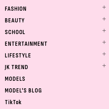
FASHION
ファッションニュース
BEAUTY
モデル私服
ビューティニュース
SCHOOL
着回し
トレンドメイク
着痩せ
スクールニュース
ENTERTAINMENT
ベストコスメ
制服コーデ
ヘアアレンジ・ヘアケア
エンタメニュース
LIFESTYLE
学校ヘアメイク
スキンケア
なにわ男子
勉強・受験・進路
ライフスタイルニュース
JK TREND
ボディケア
K-POP
JKランキング・アワード
JKトレンドニュース
MODELS
モデルの購入品
おでかけ
MODEL'S BLOG
お悩み相談
TikTok