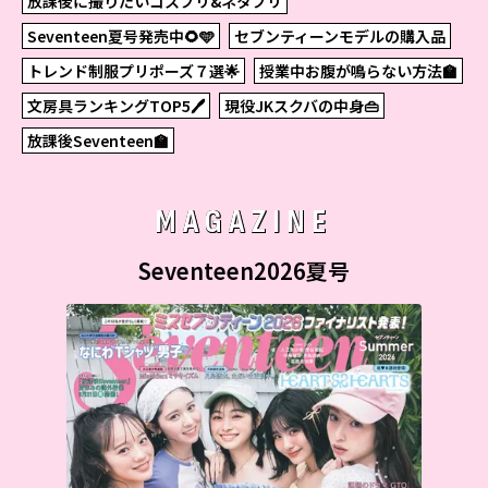
放課後に撮りたいコスプリ&ネタプリ
Seventeen夏号発売中🌻🩵
セブンティーンモデルの購入品
トレンド制服プリポーズ７選🌟
授業中お腹が鳴らない方法🏫
文房具ランキングTOP5🖊
現役JKスクバの中身👜
放課後Seventeen🏫
MAGAZINE
Seventeen2026夏号