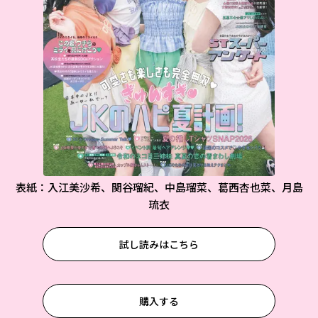
表紙：入江美沙希、関谷瑠紀、中島瑠菜、葛西杏也菜、月島
琉衣
試し読みはこちら
購入する