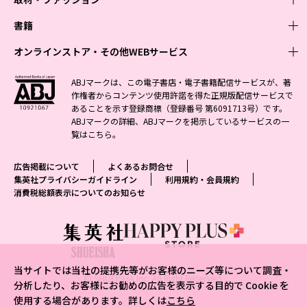
週刊少年ジャンプ
書籍
青年マンガ
ファッション・美容
ジャンプSQ
少年ジャンプ+
Seventeen
オンラインストア・その他WEBサービス
少女マンガ
芸能・情報・スポーツ
文芸・文庫・総合
Vジャンプ
ジャンプTOON
non-no
ジャンプTOON
Myojo
すばる
女性マンガ
学芸・ノンフィクション・新書
オンラインストア
最強ジャンプ
ABJマークは、この電子書店・電子書籍配信サービスが、著
ZEBRACK
BAILA
ZEBRACK
週プレNEWS
小説すばる
作権者からコンテンツ使用許諾を得た正規版配信サービスで
ジャンプTOON
1日5分で、明日は変わる よみタイ yomitai
OTO
少年ジャンプ+
ライトノベル・ノベライズ
その他WEBサービス
S-MANGA
MAQUIA
あることを示す登録商標（登録番号 第6091713号）です。
S-MANGA
週プレ グラジャパ!
集英社 文芸ステーション
ZEBRACK
集英社学芸部 - 学芸・ノンフィクション
SHUEISHA MANGA-ART HERITAGE
ジャンプTOON
ABJマークの詳細、ABJマークを掲示しているサービスの一
集英社オレンジ文庫
集英社アドナビ
集英社ジャンプリミックス
SPUR
キッズ
集英社コミック文庫
Sportiva
web 集英社文庫
覧は
こちら
。
S-MANGA
集英社ビジネス書
ジャンプキャラクターズストア
ZEBRACK
JUMP j-BOOKS
集英社エディターズ・ラボ
集英社コミック文庫
LEE
集英社みらい文庫
りぼん
パラスポ
青春と読書
集英社コミック文庫
集英社新書
HAPPY PLUS STORE
ジャンプルーキー！
ダッシュエックス文庫公式サイト
広告掲載について
よくあるお問合せ
週刊ヤングジャンプ
eclat
集英社の児童図書 S-KIDS.LAND
マーガレット
アジア人物史
マンガMee公式サイト
集英社新書プラス - 知の水先案内人
SHUEISHA VOX
集英社プライバシーガイドライン
利用規約・会員規約
S-MANGA
集英社Webマガジン コバルト
ヤングジャンプ定期購読デジタル
T JAPAN
消費税総額表示についてのお知らせ
別冊マーガレット
リマコミ
kotoba
LEEマルシェ
集英社ジャンプリミックス
シフォン文庫
ヤンジャン！
HAPPY PLUS ONE
マンガMee公式サイト
マンガMeets
e!集英社
SHOP Marisol
集英社コミック文庫
となりのヤングジャンプ
MEN'S NON-NO
リマコミ
Cookie
情報・知識＆オピニオン imidas
eclat premium
グランドジャンプ
UOMO
マンガMeets
Cocohana
mirabella
当サイトでは当社の提携先等がお客様のニーズ等について調査・
ウルトラジャンプ
集英社オンライン
© SHUEISHA Inc. All Right Reserved.
office YOU
mirabella homme
分析したり、お客様にお勧めの広告を表示する目的で Cookie を
使用する場合があります。詳しくは
こちら
zakka market