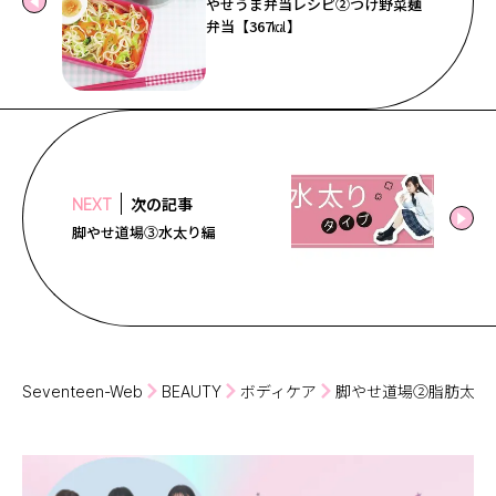
やせうま弁当レシピ②つけ野菜麺
弁当【367㎉】
次の記事
NEXT
脚やせ道場③水太り編
Seventeen-Web
BEAUTY
ボディケア
脚やせ道場②脂肪太り