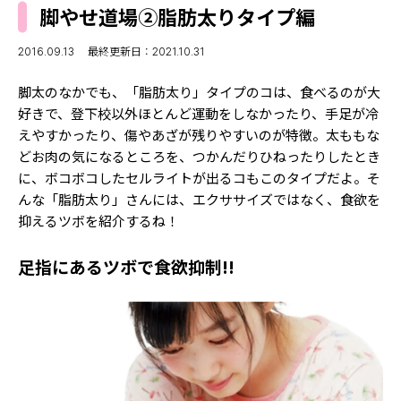
MODELS
脚やせ道場②脂肪太りタイプ編
モデルの購入品
MODEL'S BLOG
おでかけ
2016.09.13
最終更新日：2021.10.31
お悩み相談
TikTok
脚太のなかでも、「脂肪太り」タイプのコは、食べるのが大
Instagram
好きで、登下校以外ほとんど運動をしなかったり、手足が冷
えやすかったり、傷やあざが残りやすいのが特徴。太ももな
YouTube
どお肉の気になるところを、つかんだりひねったりしたとき
に、ボコボコしたセルライトが出るコもこのタイプだよ。そ
FORTUNE
んな「脂肪太り」さんには、エクササイズではなく、食欲を
抑えるツボを紹介するね！
ゲッターズ飯田
MISS SEVENTEEN
ミスセブンティーンニュース
MAGAZINE
足指にあるツボで食欲抑制!!
バックナンバー
INFORMATION
Seventeen
について