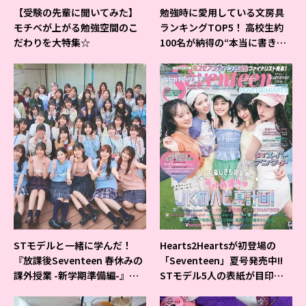
【受験の先輩に聞いてみた】
勉強時に愛用している文房具
モチベが上がる勉強空間のこ
ランキングTOP5！ 高校生約
だわりを大特集☆
100名が納得の“本当に書きや
すいシャーペン”が1位に❤
STモデルと一緒に学んだ！
Hearts2Heartsが初登場の
『放課後Seventeen 春休みの
「Seventeen」夏号発売中!!
課外授業 -新学期準備編-』イ
STモデル5人の表紙が目印だ
ベントの様子をレポ♡
よ♪