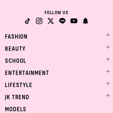
FOLLOW US
FASHION
ファッションニュース
BEAUTY
モデル私服
ビューティニュース
SCHOOL
着回し
トレンドメイク
着痩せ
スクールニュース
ENTERTAINMENT
ベストコスメ
制服コーデ
ヘアアレンジ・ヘアケア
エンタメニュース
LIFESTYLE
学校ヘアメイク
スキンケア
なにわ男子
勉強・受験・進路
ライフスタイルニュース
JK TREND
ボディケア
K-POP
JKランキング・アワード
JKトレンドニュース
MODELS
モデルの購入品