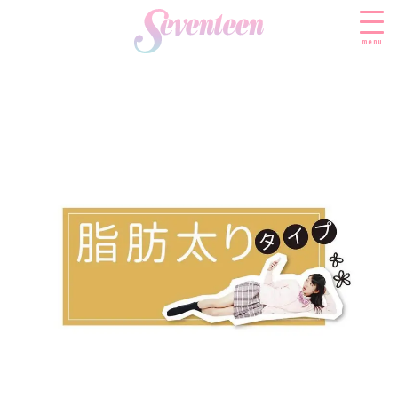
menu
すべての新着記事
FASHION
ファッションニュース
BEAUTY
モデル私服
ビューティニュース
SCHOOL
着回し
トレンドメイク
スクールニュース
ENTERTAINMENT
着痩せ
ベストコスメ
制服コーデ
エンタメニュース
LIFESTYLE
ヘアアレンジ・ヘアケア
学校ヘアメイク
なにわ男子
ライフスタイルニュース
スキンケア
JK TREND
勉強・受験・進路
K-POP
JKランキング・アワード
ボディケア
JKトレンドニュース