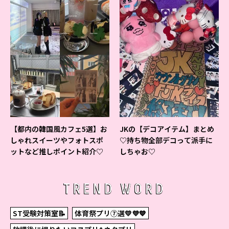
【都内の韓国風カフェ5選】お
JKの【デコアイテム】まとめ
しゃれスイーツやフォトスポ
♡持ち物全部デコって派手に
ットなど推しポイント紹介♡
しちゃお♡
TREND WORD
ST受験対策室📝
体育祭プリ⑦選💛💜💙