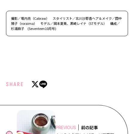
撮影／堀内亮（Cabraw） スタイリスト／北川沙耶香ヘア＆メイク／田中
陽子（roraima） モデル／岡本夏美、黒崎レイナ（STモデル） 構成／
杉浦麻子 (Seventeen10月号)
SHARE
前の記事
PREVIOUS