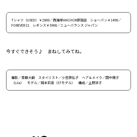
Tシャツ（USED）￥2800／西海岸ANCHOR原宿店 ショーパン￥1490／
FOREVER 21 レギンス￥5900／ニューバランス ジャパン
今すぐできそう♪ まねしてみてね。
撮影／斎藤大嗣 スタイリスト／小笠原弘子 ヘア＆メイク／田中陽子
（Lila） モデル／岡本莉音（STモデル） 構成／上野涼子