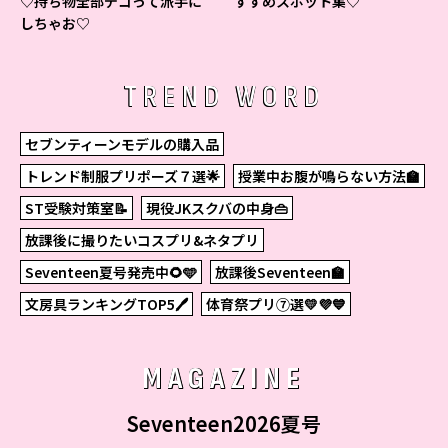
♡持ち物全部デコって派手に
すすめスポット集♡
しちゃお♡
TREND WORD
セブンティーンモデルの購入品
トレンド制服プリポーズ７選🌟
授業中お腹が鳴らない方法🏫
ST受験対策室📝
現役JKスクバの中身👜
放課後に撮りたいコスプリ&ネタプリ
Seventeen夏号発売中🌻🩵
放課後Seventeen🏫
文房具ランキングTOP5🖊
体育祭プリ⑦選💛💜💙
MAGAZINE
Seventeen2026夏号