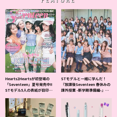
FEATURE
Hearts2Heartsが初登場の
STモデルと一緒に学んだ！
「Seventeen」夏号発売中!!
『放課後Seventeen 春休みの
STモデル5人の表紙が目印だ
課外授業 -新学期準備編-』イ
よ♪
ベントの様子をレポ♡