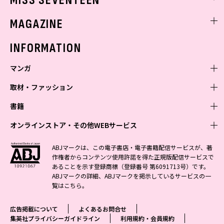
MISS SEVENTEEN
ミスセブンティーンニュース
MAGAZINE
バックナンバー
INFORMATION
マンガ
取材・ファッション
少年マンガ
週刊少年ジャンプ
書籍
青年マンガ
ファッション・美容
ジャンプSQ
少年ジャンプ+
Seventeen
オンラインストア・その他WEBサービス
少女マンガ
芸能・情報・スポーツ
文芸・文庫・総合
Vジャンプ
ジャンプTOON
non-no
ジャンプTOON
Myojo
すばる
女性マンガ
学芸・ノンフィクション・新書
オンラインストア
最強ジャンプ
ABJマークは、この電子書店・電子書籍配信サービスが、著
ZEBRACK
BAILA
ZEBRACK
週プレNEWS
小説すばる
作権者からコンテンツ使用許諾を得た正規版配信サービスで
ジャンプTOON
1日5分で、明日は変わる よみタイ yomitai
OTO
少年ジャンプ+
ライトノベル・ノベライズ
その他WEBサービス
S-MANGA
MAQUIA
あることを示す登録商標（登録番号 第6091713号）です。
S-MANGA
週プレ グラジャパ!
集英社 文芸ステーション
ZEBRACK
集英社学芸部 - 学芸・ノンフィクション
SHUEISHA MANGA-ART HERITAGE
ジャンプTOON
ABJマークの詳細、ABJマークを掲示しているサービスの一
集英社オレンジ文庫
集英社アドナビ
集英社ジャンプリミックス
SPUR
キッズ
集英社コミック文庫
Sportiva
web 集英社文庫
覧は
こちら
。
S-MANGA
集英社ビジネス書
ジャンプキャラクターズストア
ZEBRACK
JUMP j-BOOKS
集英社エディターズ・ラボ
集英社コミック文庫
LEE
集英社みらい文庫
りぼん
パラスポ
青春と読書
集英社コミック文庫
集英社新書
HAPPY PLUS STORE
ジャンプルーキー！
ダッシュエックス文庫公式サイト
広告掲載について
よくあるお問合せ
週刊ヤングジャンプ
eclat
集英社の児童図書 S-KIDS.LAND
マーガレット
アジア人物史
マンガMee公式サイト
集英社新書プラス - 知の水先案内人
SHUEISHA VOX
集英社プライバシーガイドライン
利用規約・会員規約
S-MANGA
集英社Webマガジン コバルト