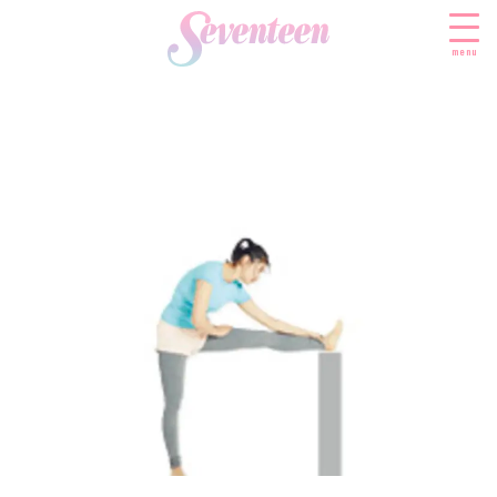
menu
すべての新着記事
FASHION
ファッションニュース
BEAUTY
モデル私服
ビューティニュース
SCHOOL
着回し
トレンドメイク
スクールニュース
ENTERTAINMENT
着痩せ
ベストコスメ
制服コーデ
エンタメニュース
LIFESTYLE
ヘアアレンジ・ヘアケア
学校ヘアメイク
なにわ男子
ライフスタイルニュース
スキンケア
JK TREND
勉強・受験・進路
K-POP
JKランキング・アワード
ボディケア
JKトレンドニュース