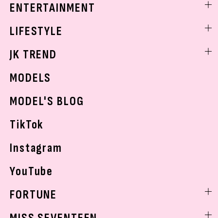
着痩せ
スクールニュース
ENTERTAINMENT
ベストコスメ
制服コーデ
ヘアアレンジ・ヘアケア
エンタメニュース
LIFESTYLE
学校ヘアメイク
スキンケア
なにわ男子
勉強・受験・進路
ライフスタイルニュース
JK TREND
ボディケア
K-POP
JKランキング・アワード
JKトレンドニュース
MODELS
モデルの購入品
おでかけ
MODEL'S BLOG
お悩み相談
TikTok
Instagram
YouTube
FORTUNE
ゲッターズ飯田