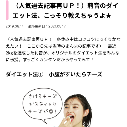
MODELS
（人気過去記事再ＵＰ！）莉音のダイ
モデルの購入品
MODEL'S BLOG
エット法、こっそり教えちゃうよ★
おでかけ
お悩み相談
TikTok
2019.08.14
最終更新日：2021.08.17
Instagram
（人気過去記事再ＵＰ！ 冬休み中はコツコツほっそりかな
えたい！ ここから先は当時のまんまの記事です） 最近－
YouTube
2kgを達成した莉音が、オリジナルのダイエット法をみんな
に伝授。すっごくカンタンだからやってみて！
FORTUNE
ゲッターズ飯田
MISS SEVENTEEN
ダイエット法① 小腹がすいたらチーズ
ミスセブンティーンニュース
MAGAZINE
バックナンバー
INFORMATION
Seventeen
について