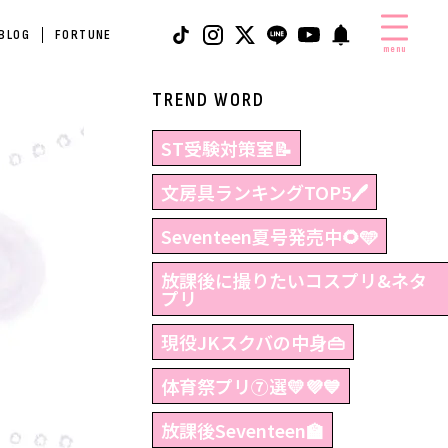
 BLOG
FORTUNE
menu
TREND WORD
ST受験対策室📝
文房具ランキングTOP5🖊
Seventeen夏号発売中🌻🩵
放課後に撮りたいコスプリ&ネタ
プリ
現役JKスクバの中身👜
体育祭プリ⑦選💛💜💙
放課後Seventeen🏫