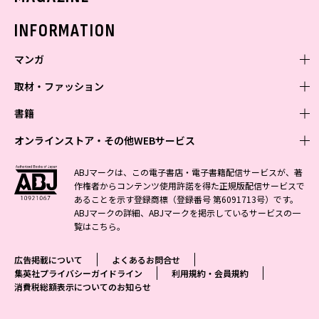
バックナンバー
INFORMATION
マンガ
取材・ファッション
少年マンガ
週刊少年ジャンプ
書籍
青年マンガ
ファッション・美容
ジャンプSQ
少年ジャンプ+
Seventeen
オンラインストア・その他WEBサービス
少女マンガ
芸能・情報・スポーツ
文芸・文庫・総合
Vジャンプ
ジャンプTOON
non-no
ジャンプTOON
Myojo
すばる
女性マンガ
学芸・ノンフィクション・新書
オンラインストア
最強ジャンプ
ABJマークは、この電子書店・電子書籍配信サービスが、著
ZEBRACK
BAILA
ZEBRACK
週プレNEWS
小説すばる
作権者からコンテンツ使用許諾を得た正規版配信サービスで
ジャンプTOON
1日5分で、明日は変わる よみタイ yomitai
OTO
少年ジャンプ+
ライトノベル・ノベライズ
その他WEBサービス
S-MANGA
MAQUIA
あることを示す登録商標（登録番号 第6091713号）です。
S-MANGA
週プレ グラジャパ!
集英社 文芸ステーション
ZEBRACK
集英社学芸部 - 学芸・ノンフィクション
SHUEISHA MANGA-ART HERITAGE
ジャンプTOON
ABJマークの詳細、ABJマークを掲示しているサービスの一
集英社オレンジ文庫
集英社アドナビ
集英社ジャンプリミックス
SPUR
キッズ
集英社コミック文庫
Sportiva
web 集英社文庫
覧は
こちら
。
S-MANGA
集英社ビジネス書
ジャンプキャラクターズストア
ZEBRACK
JUMP j-BOOKS
集英社エディターズ・ラボ
集英社コミック文庫
LEE
集英社みらい文庫
りぼん
パラスポ
青春と読書
集英社コミック文庫
集英社新書
HAPPY PLUS STORE
ジャンプルーキー！
ダッシュエックス文庫公式サイト
広告掲載について
よくあるお問合せ
週刊ヤングジャンプ
eclat
集英社の児童図書 S-KIDS.LAND
マーガレット
アジア人物史
マンガMee公式サイト
集英社新書プラス - 知の水先案内人
SHUEISHA VOX
集英社プライバシーガイドライン
利用規約・会員規約
S-MANGA
集英社Webマガジン コバルト
ヤングジャンプ定期購読デジタル
T JAPAN
消費税総額表示についてのお知らせ
別冊マーガレット
リマコミ
kotoba
LEEマルシェ
集英社ジャンプリミックス
シフォン文庫
ヤンジャン！
HAPPY PLUS ONE
マンガMee公式サイト
マンガMeets
e!集英社
SHOP Marisol