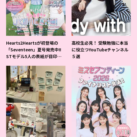
Hearts2Heartsが初登場の
高校生必見！ 受験勉強に本当
「Seventeen」夏号発売中!!
に役立つYouTubeチャンネル
STモデル5人の表紙が目印だ
５選
よ♪