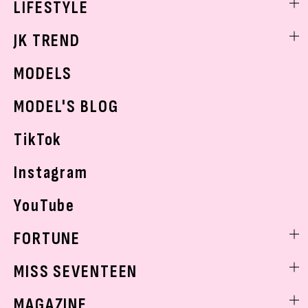
LIFESTYLE
学校ヘアメイク
スキンケア
なにわ男子
勉強・受験・進路
ライフスタイルニュース
JK TREND
ボディケア
K-POP
JKランキング・アワード
JKトレンドニュース
MODELS
モデルの購入品
おでかけ
MODEL'S BLOG
お悩み相談
TikTok
Instagram
YouTube
FORTUNE
ゲッターズ飯田
MISS SEVENTEEN
ミスセブンティーンニュース
MAGAZINE