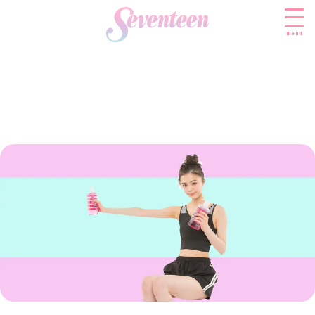
menu
すべての新着記事
FASHION
ファッションニュース
BEAUTY
モデル私服
ビューティニュース
SCHOOL
着回し
トレンドメイク
スクールニュース
ENTERTAINMENT
着痩せ
ベストコスメ
制服コーデ
エンタメニュース
LIFESTYLE
ヘアアレンジ・ヘアケア
学校ヘアメイク
なにわ男子
ライフスタイルニュース
スキンケア
JK TREND
勉強・受験・進路
K-POP
JKランキング・アワード
ボディケア
JKトレンドニュース