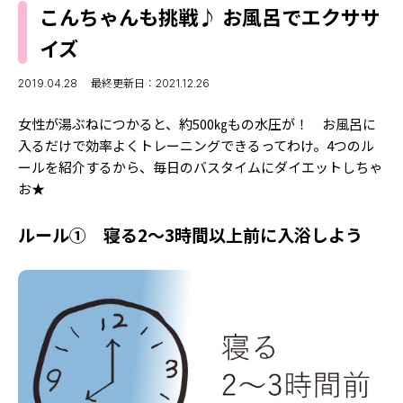
MODELS
こんちゃんも挑戦♪ お風呂でエクササ
モデルの購入品
MODEL'S BLOG
イズ
おでかけ
お悩み相談
TikTok
2019.04.28
最終更新日：2021.12.26
Instagram
女性が湯ぶねにつかると、約500㎏もの水圧が！ お風呂に
入るだけで効率よくトレーニングできるってわけ。4つのル
YouTube
ールを紹介するから、毎日のバスタイムにダイエットしちゃ
お★
FORTUNE
ゲッターズ飯田
MISS SEVENTEEN
ルール① 寝る2～3時間以上前に入浴しよう
ミスセブンティーンニュース
MAGAZINE
バックナンバー
INFORMATION
Seventeen
について