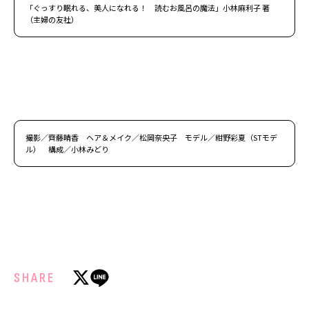
「ぐっすり眠れる、美人になれる！ 読むお風呂の魔法」小林麻利子 著
（主婦の友社）
撮影／齊藤晴香 ヘア＆メイク／松岡奈央子 モデル／紺野彩夏（STモデ
ル） 構成／小林みどり
SHARE