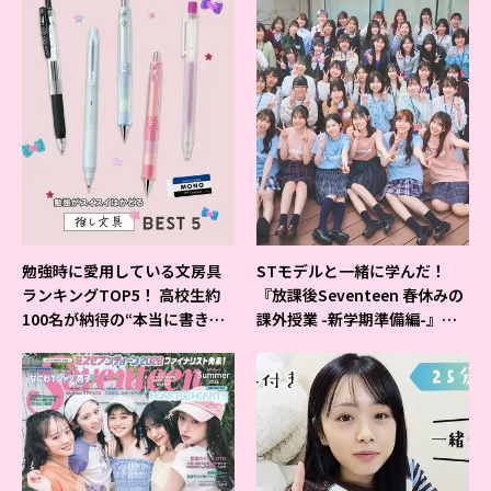
勉強時に愛用している文房具
STモデルと一緒に学んだ！
ランキングTOP5！ 高校生約
『放課後Seventeen 春休みの
100名が納得の“本当に書きや
課外授業 -新学期準備編-』イ
すいシャーペン”が1位に❤
ベントの様子をレポ♡