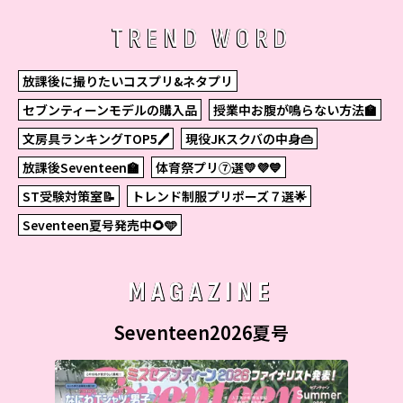
TREND WORD
放課後に撮りたいコスプリ&ネタプリ
セブンティーンモデルの購入品
授業中お腹が鳴らない方法🏫
文房具ランキングTOP5🖊
現役JKスクバの中身👜
放課後Seventeen🏫
体育祭プリ⑦選💛💜💙
ST受験対策室📝
トレンド制服プリポーズ７選🌟
Seventeen夏号発売中🌻🩵
MAGAZINE
Seventeen2026夏号