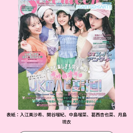
表紙：入江美沙希、関谷瑠紀、中島瑠菜、葛西杏也菜、月島
琉衣