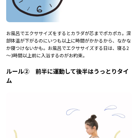
Follow us
ST member
お風呂でエクササイズをするとカラダが芯までポカポカ。深
部体温が下がるのにいつも以上に時間がかかるから、なかな
新規会員登録・ログイン
か寝つけないかも。お風呂でエクササイズする日は、寝る2
～3時間以上前に入浴するのがお約束。
ルール② 前半に運動して後半はうっとりタイ
ム