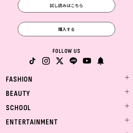
試し読みはこちら
購入する
FOLLOW US
FASHION
ファッションニュース
BEAUTY
モデル私服
ビューティニュース
SCHOOL
着回し
トレンドメイク
着痩せ
スクールニュース
ENTERTAINMENT
ベストコスメ
制服コーデ
ヘアアレンジ・ヘアケア
エンタメニュース