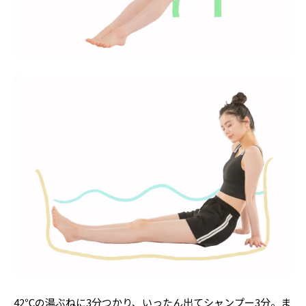
42℃の湯ぶねに3分つかり、いったん出てシャンプー3分。ま