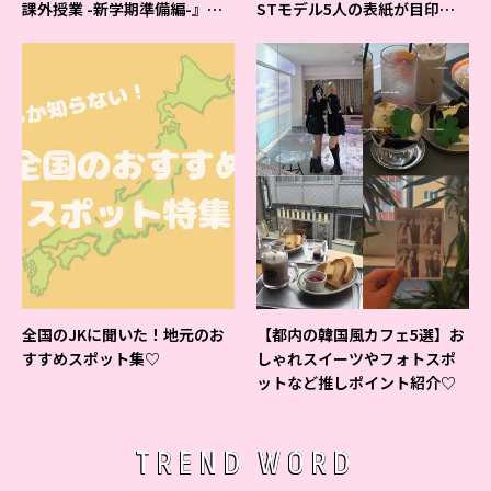
課外授業 -新学期準備編-』イ
STモデル5人の表紙が目印だ
ベントの様子をレポ♡
よ♪
全国のJKに聞いた！地元のお
【都内の韓国風カフェ5選】お
すすめスポット集♡
しゃれスイーツやフォトスポ
ットなど推しポイント紹介♡
TREND WORD