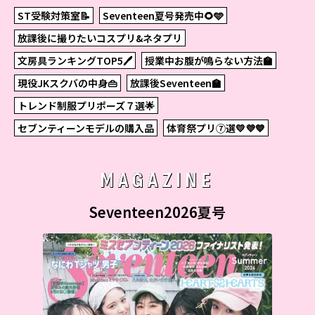
ST受験対策室📝
Seventeen夏号発売中🌻🩵
放課後に撮りたいコスプリ&ネタプリ
文房具ランキングTOP5🖊
授業中お腹が鳴らない方法🏫
現役JKスクバの中身👜
放課後Seventeen🏫
トレンド制服プリポーズ７選🌟
セブンティーンモデルの購入品
体育祭プリ⑦選💛💜💙
MAGAZINE
Seventeen2026夏号