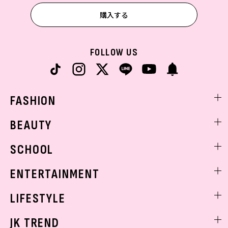
購入する
FOLLOW US
FASHION
ファッションニュース
BEAUTY
モデル私服
ビューティニュース
SCHOOL
着回し
トレンドメイク
着痩せ
スクールニュース
ENTERTAINMENT
ベストコスメ
制服コーデ
ヘアアレンジ・ヘアケア
エンタメニュース
LIFESTYLE
学校ヘアメイク
スキンケア
なにわ男子
勉強・受験・進路
ライフスタイルニュース
JK TREND
ボディケア
K-POP