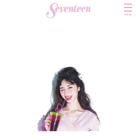
menu
すべての新着記事
FASHION
ファッションニュース
BEAUTY
モデル私服
ビューティニュース
SCHOOL
着回し
トレンドメイク
スクールニュース
ENTERTAINMENT
着痩せ
ベストコスメ
制服コーデ
エンタメニュース
LIFESTYLE
ヘアアレンジ・ヘアケア
学校ヘアメイク
なにわ男子
ライフスタイルニュース
スキンケア
JK TREND
勉強・受験・進路
K-POP
JKランキング・アワード
ボディケア
JKトレンドニュース