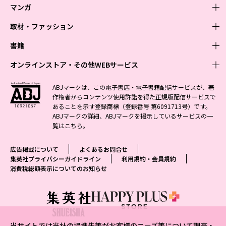
マンガ
取材・ファッション
少年マンガ
週刊少年ジャンプ
書籍
青年マンガ
ファッション・美容
ジャンプSQ
少年ジャンプ+
Seventeen
オンラインストア・その他WEBサービス
少女マンガ
芸能・情報・スポーツ
文芸・文庫・総合
Vジャンプ
ジャンプTOON
non-no
ジャンプTOON
Myojo
すばる
女性マンガ
学芸・ノンフィクション・新書
オンラインストア
最強ジャンプ
ABJマークは、この電子書店・電子書籍配信サービスが、著
ZEBRACK
BAILA
ZEBRACK
週プレNEWS
小説すばる
作権者からコンテンツ使用許諾を得た正規版配信サービスで
ジャンプTOON
1日5分で、明日は変わる よみタイ yomitai
OTO
少年ジャンプ+
ライトノベル・ノベライズ
その他WEBサービス
S-MANGA
MAQUIA
あることを示す登録商標（登録番号 第6091713号）です。
S-MANGA
週プレ グラジャパ!
集英社 文芸ステーション
ZEBRACK
集英社学芸部 - 学芸・ノンフィクション
SHUEISHA MANGA-ART HERITAGE
ジャンプTOON
ABJマークの詳細、ABJマークを掲示しているサービスの一
集英社オレンジ文庫
集英社アドナビ
集英社ジャンプリミックス
SPUR
キッズ
集英社コミック文庫
Sportiva
web 集英社文庫
覧は
こちら
。
S-MANGA
集英社ビジネス書
ジャンプキャラクターズストア
ZEBRACK
JUMP j-BOOKS
集英社エディターズ・ラボ
集英社コミック文庫
LEE
集英社みらい文庫
りぼん
パラスポ
青春と読書
集英社コミック文庫
集英社新書
HAPPY PLUS STORE
ジャンプルーキー！
ダッシュエックス文庫公式サイト
広告掲載について
よくあるお問合せ
週刊ヤングジャンプ
eclat
集英社の児童図書 S-KIDS.LAND
マーガレット
アジア人物史
マンガMee公式サイト
集英社新書プラス - 知の水先案内人
SHUEISHA VOX
集英社プライバシーガイドライン
利用規約・会員規約
S-MANGA
集英社Webマガジン コバルト
ヤングジャンプ定期購読デジタル
T JAPAN
消費税総額表示についてのお知らせ
別冊マーガレット
リマコミ
kotoba
LEEマルシェ
集英社ジャンプリミックス
シフォン文庫
ヤンジャン！
HAPPY PLUS ONE
マンガMee公式サイト
マンガMeets
e!集英社
SHOP Marisol
集英社コミック文庫
となりのヤングジャンプ
MEN'S NON-NO
リマコミ
Cookie
情報・知識＆オピニオン imidas
eclat premium
グランドジャンプ
UOMO
マンガMeets
Cocohana
mirabella
当サイトでは当社の提携先等がお客様のニーズ等について調査・
ウルトラジャンプ
集英社オンライン