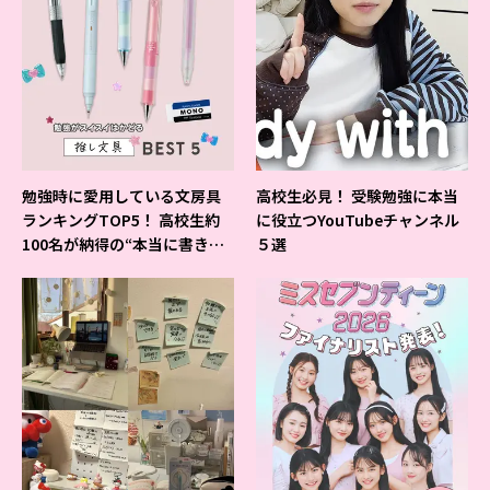
勉強時に愛用している文房具
高校生必見！ 受験勉強に本当
ランキングTOP5！ 高校生約
に役立つYouTubeチャンネル
100名が納得の“本当に書きや
５選
すいシャーペン”が1位に❤