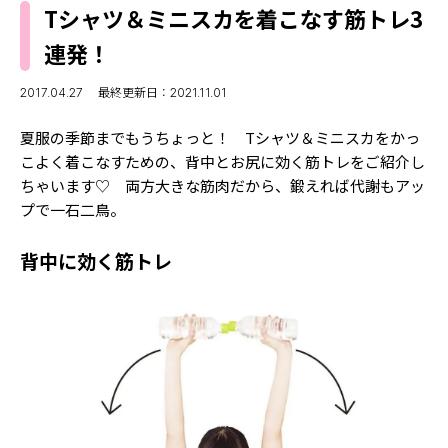
MODELS
Tシャツ＆ミニスカを着こなす筋トレ3
モデルの購入品
MODEL'S BLOG
連発！
おでかけ
お悩み相談
TikTok
2017.04.27
最終更新日：2021.11.01
Instagram
夏服の季節までもうちょっと！ Tシャツ＆ミニスカをかっ
こよく着こなすための、背中とお尻に効く筋トレをご紹介し
YouTube
ちゃいます♡ 両方大きな筋肉だから、鍛えれば代謝もアッ
プで一石二鳥。
FORTUNE
ゲッターズ飯田
MISS SEVENTEEN
背中に効く筋トレ
ミスセブンティーンニュース
MAGAZINE
バックナンバー
INFORMATION
Seventeen
について