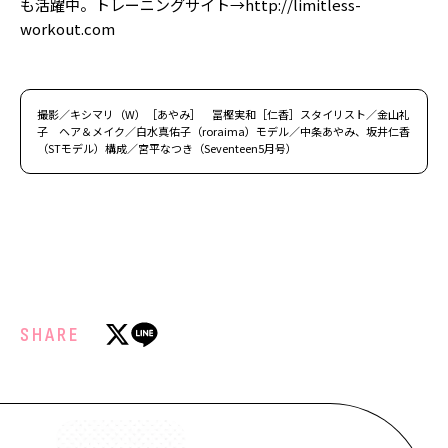
も活躍中。トレーニングサイト→http://limitless-
workout.com
撮影／キシマリ（W）［あやみ］ 冨樫実和［仁香］スタイリスト／金山礼
子 ヘア＆メイク／白水真佑子（roraima）モデル／中条あやみ、坂井仁香
（STモデル）構成／宮平なつき（Seventeen5月号）
SHARE