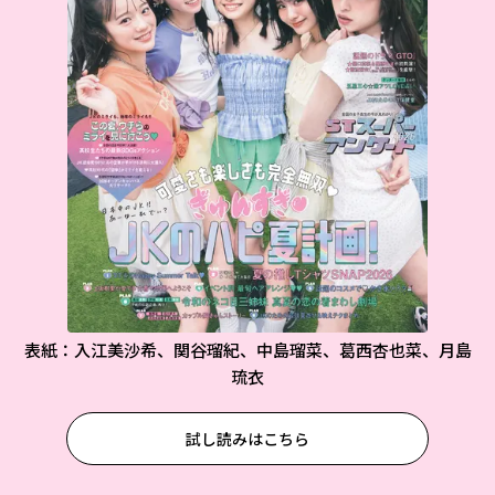
表紙：入江美沙希、関谷瑠紀、中島瑠菜、葛西杏也菜、月島
琉衣
試し読みはこちら