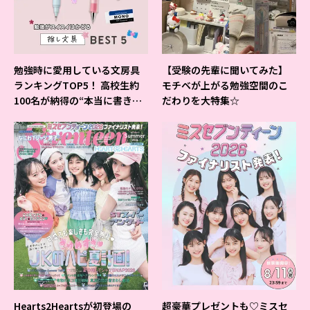
勉強時に愛用している文房具
【受験の先輩に聞いてみた】
ランキングTOP5！ 高校生約
モチベが上がる勉強空間のこ
100名が納得の“本当に書きや
だわりを大特集☆
すいシャーペン”が1位に❤
Hearts2Heartsが初登場の
超豪華プレゼントも♡ミスセ