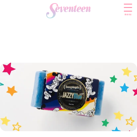
menu
すべての新着記事
FASHION
ファッションニュース
BEAUTY
モデル私服
ビューティニュース
SCHOOL
着回し
トレンドメイク
スクールニュース
ENTERTAINMENT
着痩せ
ベストコスメ
制服コーデ
エンタメニュース
LIFESTYLE
ヘアアレンジ・ヘアケア
学校ヘアメイク
なにわ男子
ライフスタイルニュース
スキンケア
JK TREND
勉強・受験・進路
K-POP
JKランキング・アワード
ボディケア
JKトレンドニュース