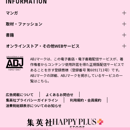
INFORMATION
マンガ
取材・ファッション
少年マンガ
週刊少年ジャンプ
書籍
青年マンガ
ファッション・美容
ジャンプSQ
少年ジャンプ+
Seventeen
オンラインストア・その他WEBサービス
少女マンガ
芸能・情報・スポーツ
文芸・文庫・総合
Vジャンプ
ジャンプTOON
non-no
ジャンプTOON
Myojo
すばる
女性マンガ
学芸・ノンフィクション・新書
オンラインストア
最強ジャンプ
ABJマークは、この電子書店・電子書籍配信サービスが、著
ZEBRACK
BAILA
ZEBRACK
週プレNEWS
小説すばる
作権者からコンテンツ使用許諾を得た正規版配信サービスで
ジャンプTOON
1日5分で、明日は変わる よみタイ yomitai
OTO
少年ジャンプ+
ライトノベル・ノベライズ
その他WEBサービス
S-MANGA
MAQUIA
あることを示す登録商標（登録番号 第6091713号）です。
S-MANGA
週プレ グラジャパ!
集英社 文芸ステーション
ZEBRACK
集英社学芸部 - 学芸・ノンフィクション
SHUEISHA MANGA-ART HERITAGE
ジャンプTOON
ABJマークの詳細、ABJマークを掲示しているサービスの一
集英社オレンジ文庫
集英社アドナビ
集英社ジャンプリミックス
SPUR
キッズ
集英社コミック文庫
Sportiva
web 集英社文庫
覧は
こちら
。
S-MANGA
集英社ビジネス書
ジャンプキャラクターズストア
ZEBRACK
JUMP j-BOOKS
集英社エディターズ・ラボ
集英社コミック文庫
LEE
集英社みらい文庫
りぼん
パラスポ
青春と読書
集英社コミック文庫
集英社新書
HAPPY PLUS STORE
ジャンプルーキー！
ダッシュエックス文庫公式サイト
広告掲載について
よくあるお問合せ
週刊ヤングジャンプ
eclat
集英社の児童図書 S-KIDS.LAND
マーガレット
アジア人物史
マンガMee公式サイト
集英社新書プラス - 知の水先案内人
SHUEISHA VOX
集英社プライバシーガイドライン
利用規約・会員規約
S-MANGA
集英社Webマガジン コバルト
ヤングジャンプ定期購読デジタル
T JAPAN
消費税総額表示についてのお知らせ
別冊マーガレット
リマコミ
kotoba
LEEマルシェ
集英社ジャンプリミックス
シフォン文庫
ヤンジャン！
HAPPY PLUS ONE
マンガMee公式サイト
マンガMeets
e!集英社
SHOP Marisol
集英社コミック文庫
となりのヤングジャンプ
MEN'S NON-NO
リマコミ
Cookie
情報・知識＆オピニオン imidas
eclat premium
グランドジャンプ
UOMO