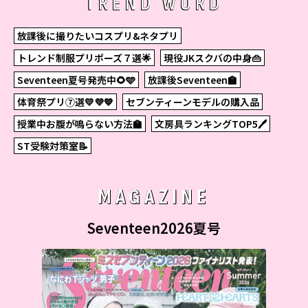
TREND WORD
放課後に撮りたいコスプリ&ネタプリ
トレンド制服プリポーズ７選🌟
現役JKスクバの中身👜
Seventeen夏号発売中🌻🩵
放課後Seventeen🏫
体育祭プリ⑦選💛💜💙
セブンティーンモデルの購入品
授業中お腹が鳴らない方法🏫
文房具ランキングTOP5🖊
ST受験対策室📝
MAGAZINE
Seventeen2026夏号