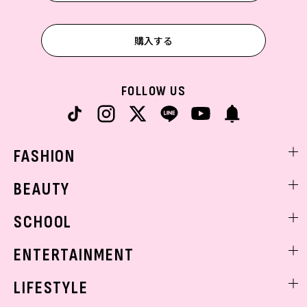
購入する
FOLLOW US
FASHION
ファッションニュース
BEAUTY
モデル私服
ビューティニュース
SCHOOL
着回し
トレンドメイク
着痩せ
スクールニュース
ENTERTAINMENT
ベストコスメ
制服コーデ
ヘアアレンジ・ヘアケア
エンタメニュース
LIFESTYLE
学校ヘアメイク
スキンケア
なにわ男子