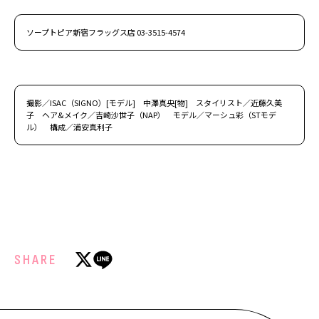
ソープトピア新宿フラッグス店 03-3515-4574
撮影／ISAC（SIGNO）[モデル] 中澤真央[物] スタイリスト／近藤久美
子 ヘア&メイク／吉崎沙世子（NAP） モデル／マーシュ彩（STモデ
ル） 構成／浦安真利子
SHARE