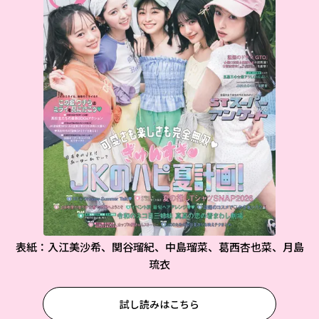
表紙：入江美沙希、関谷瑠紀、中島瑠菜、葛西杏也菜、月島
琉衣
試し読みはこちら