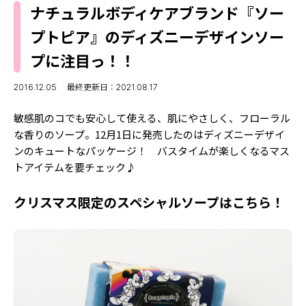
MODELS
ナチュラルボディケアブランド『ソー
モデルの購入品
MODEL'S BLOG
プトピア』のディズニーデザインソー
おでかけ
お悩み相談
プに注目っ！！
TikTok
Instagram
2016.12.05
最終更新日：2021.08.17
YouTube
敏感肌のコでも安心して使える、肌にやさしく、フローラル
な香りのソープ。12月1日に発売したのはディズニーデザイ
FORTUNE
ンのキュートなパッケージ！ バスタイムが楽しくなるマス
トアイテムを要チェック♪
ゲッターズ飯田
MISS SEVENTEEN
ミスセブンティーンニュース
クリスマス限定のスペシャルソープはこちら！
MAGAZINE
バックナンバー
INFORMATION
Seventeen
について