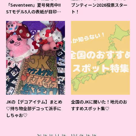
「Seventeen」夏号発売中!!
ブンティーン2026投票スター
STモデル5人の表紙が目印だ
ト！
よ♪
JKの【デコアイテム】まとめ
全国のJKに聞いた！地元のお
♡持ち物全部デコって派手に
すすめスポット集♡
しちゃお♡