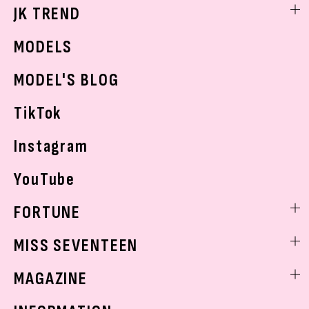
勉強・受験・進路
ライフスタイルニュース
JK TREND
ボディケア
K-POP
JKランキング・アワード
JKトレンドニュース
MODELS
モデルの購入品
おでかけ
MODEL'S BLOG
お悩み相談
TikTok
Instagram
YouTube
FORTUNE
ゲッターズ飯田
MISS SEVENTEEN
ミスセブンティーンニュース
MAGAZINE
バックナンバー