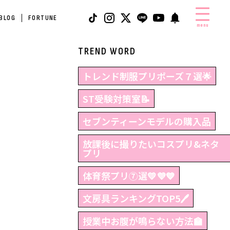
 BLOG
FORTUNE
menu
TREND WORD
トレンド制服プリポーズ７選🌟
ST受験対策室📝
セブンティーンモデルの購入品
放課後に撮りたいコスプリ&ネタ
プリ
体育祭プリ⑦選💛💜💙
文房具ランキングTOP5🖊
授業中お腹が鳴らない方法🏫