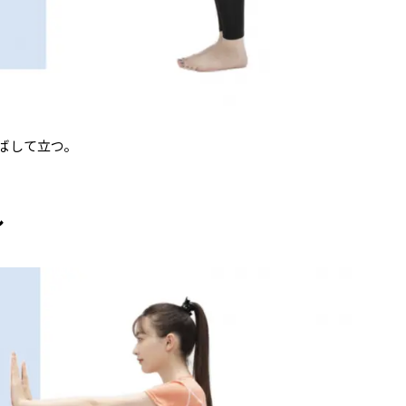
ばして立つ。
し