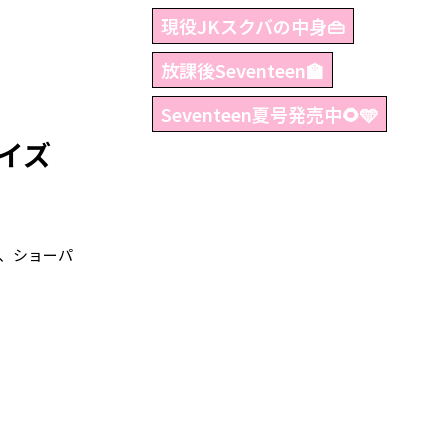
現役JKスクバの中身👜
放課後Seventeen🏫
Seventeen夏号発売中🌻🩵
イズ
、ショーパ