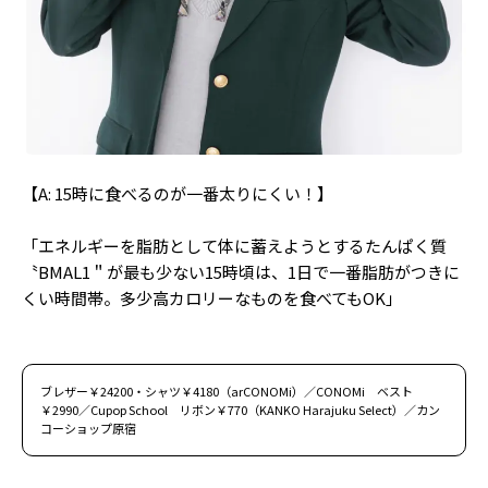
【A: 15時に食べるのが一番太りにくい！】
「エネルギーを脂肪として体に蓄えようとするたんぱく質
〝BMAL1＂が最も少ない15時頃は、1日で一番脂肪がつきに
くい時間帯。多少高カロリーなものを食べてもOK」
ブレザー￥24200・シャツ￥4180（arCONOMi）／CONOMi ベスト
￥2990／Cupop School リボン￥770（KANKO Harajuku Select）／カン
コーショップ原宿