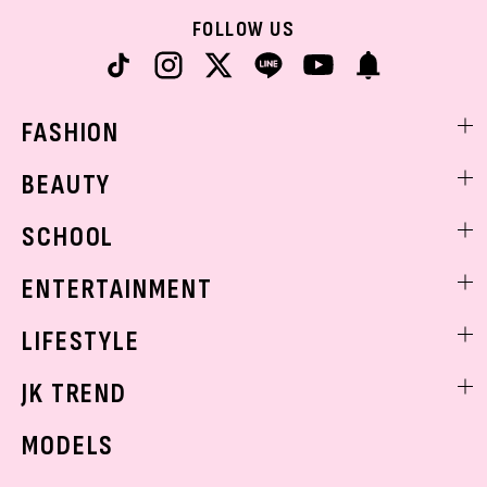
FOLLOW US
FASHION
ファッションニュース
BEAUTY
モデル私服
ビューティニュース
SCHOOL
着回し
トレンドメイク
着痩せ
スクールニュース
ENTERTAINMENT
ベストコスメ
制服コーデ
ヘアアレンジ・ヘアケア
エンタメニュース
LIFESTYLE
学校ヘアメイク
スキンケア
なにわ男子
勉強・受験・進路
ライフスタイルニュース
JK TREND
ボディケア
K-POP
JKランキング・アワード
JKトレンドニュース
MODELS
モデルの購入品
おでかけ