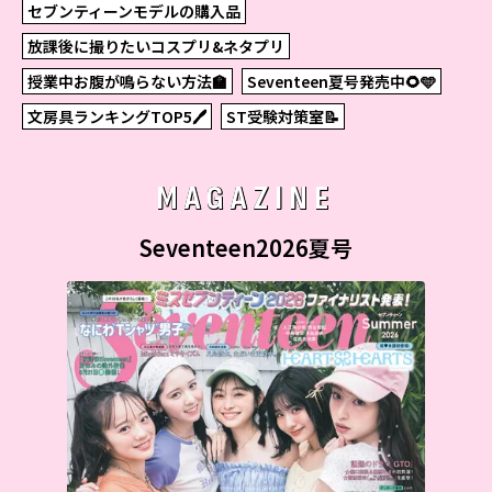
セブンティーンモデルの購入品
放課後に撮りたいコスプリ&ネタプリ
授業中お腹が鳴らない方法🏫
Seventeen夏号発売中🌻🩵
文房具ランキングTOP5🖊
ST受験対策室📝
MAGAZINE
Seventeen2026夏号