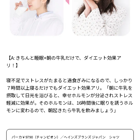
Follow us
ST member
新規会員登録・ログイン
【A: きちんと睡眠+朝の牛乳だけで、ダイエット効果ア
リ！】
寝不足でストレスがたまると過食ぎみになるので、しっかり
７時間以上寝るだけでもダイエット効果アリ。「朝に牛乳を
摂取して日光を浴びると、幸せホルモンが分泌されストレス
軽減に効果が。そのホルモンは、16時間後に眠りを誘うホル
モンに変わるので、朝起きたら牛乳を飲みましょう」
パーカ￥9790（チャンピオン）／ヘインズブランズ ジャパン シャツ