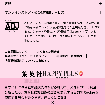
週刊少年ジャンプ
書籍
青年マンガ
ファッション・美容
ジャンプSQ
少年ジャンプ+
Seventeen
オンラインストア・その他WEBサービス
少女マンガ
芸能・情報・スポーツ
文芸・文庫・総合
Vジャンプ
ジャンプTOON
non-no
ジャンプTOON
Myojo
すばる
女性マンガ
学芸・ノンフィクション・新書
オンラインストア
最強ジャンプ
ABJマークは、この電子書店・電子書籍配信サービスが、著
ZEBRACK
BAILA
ZEBRACK
週プレNEWS
小説すばる
作権者からコンテンツ使用許諾を得た正規版配信サービスで
ジャンプTOON
1日5分で、明日は変わる よみタイ yomitai
OTO
少年ジャンプ+
ライトノベル・ノベライズ
その他WEBサービス
S-MANGA
MAQUIA
あることを示す登録商標（登録番号 第6091713号）です。
S-MANGA
週プレ グラジャパ!
集英社 文芸ステーション
ZEBRACK
集英社学芸部 - 学芸・ノンフィクション
SHUEISHA MANGA-ART HERITAGE
ジャンプTOON
ABJマークの詳細、ABJマークを掲示しているサービスの一
集英社オレンジ文庫
集英社アドナビ
集英社ジャンプリミックス
SPUR
キッズ
集英社コミック文庫
Sportiva
web 集英社文庫
覧は
こちら
。
S-MANGA
集英社ビジネス書
ジャンプキャラクターズストア
ZEBRACK
JUMP j-BOOKS
集英社エディターズ・ラボ
集英社コミック文庫
LEE
集英社みらい文庫
りぼん
パラスポ
青春と読書
集英社コミック文庫
集英社新書
HAPPY PLUS STORE
ジャンプルーキー！
ダッシュエックス文庫公式サイト
広告掲載について
よくあるお問合せ
週刊ヤングジャンプ
eclat
集英社の児童図書 S-KIDS.LAND
マーガレット
アジア人物史
マンガMee公式サイト
集英社新書プラス - 知の水先案内人
SHUEISHA VOX
集英社プライバシーガイドライン
利用規約・会員規約
S-MANGA
集英社Webマガジン コバルト
ヤングジャンプ定期購読デジタル
T JAPAN
消費税総額表示についてのお知らせ
別冊マーガレット
リマコミ
kotoba
LEEマルシェ
集英社ジャンプリミックス
シフォン文庫
ヤンジャン！
HAPPY PLUS ONE
マンガMee公式サイト
マンガMeets
e!集英社
SHOP Marisol
集英社コミック文庫
となりのヤングジャンプ
MEN'S NON-NO
リマコミ
Cookie
情報・知識＆オピニオン imidas
eclat premium
グランドジャンプ
UOMO
マンガMeets
Cocohana
mirabella
当サイトでは当社の提携先等がお客様のニーズ等について調査・
ウルトラジャンプ
集英社オンライン
© SHUEISHA Inc. All Right Reserved.
office YOU
mirabella homme
分析したり、お客様にお勧めの広告を表示する目的で Cookie を
使用する場合があります。詳しくは
こちら
zakka market