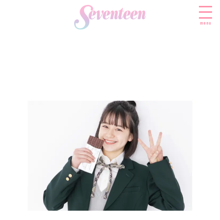
menu
すべての新着記事
FASHION
ファッションニュース
BEAUTY
モデル私服
ビューティニュース
SCHOOL
着回し
トレンドメイク
スクールニュース
ENTERTAINMENT
着痩せ
ベストコスメ
制服コーデ
エンタメニュース
LIFESTYLE
ヘアアレンジ・ヘアケア
学校ヘアメイク
なにわ男子
ライフスタイルニュース
スキンケア
JK TREND
勉強・受験・進路
K-POP
JKランキング・アワード
ボディケア
JKトレンドニュース