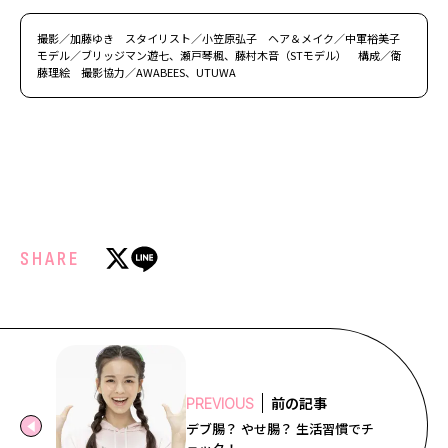
撮影／加藤ゆき スタイリスト／小笠原弘子 ヘア＆メイク／中軍裕美子
モデル／ブリッジマン遊七、瀬戸琴楓、藤村木音（STモデル） 構成／衛
藤理絵 撮影協力／AWABEES、UTUWA
SHARE
前の記事
PREVIOUS
デブ腸？ やせ腸？ 生活習慣でチ