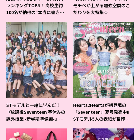
ランキングTOP5！ 高校生約
モチベが上がる勉強空間のこ
100名が納得の“本当に書きや
だわりを大特集☆
すいシャーペン”が1位に❤
STモデルと一緒に学んだ！
Hearts2Heartsが初登場の
『放課後Seventeen 春休みの
「Seventeen」夏号発売中!!
課外授業 -新学期準備編-』イ
STモデル5人の表紙が目印だ
ベントの様子をレポ♡
よ♪