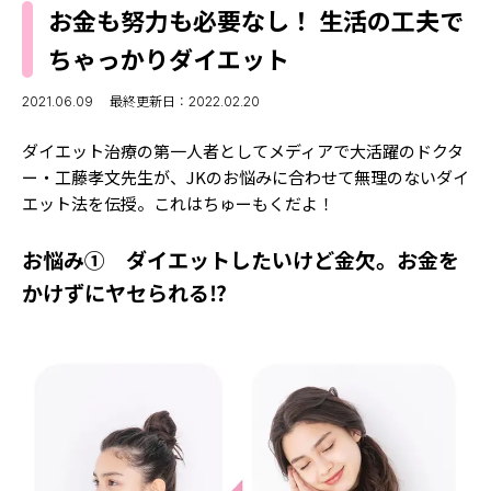
MODELS
お金も努力も必要なし！ 生活の工夫で
モデルの購入品
MODEL'S BLOG
ちゃっかりダイエット
おでかけ
お悩み相談
TikTok
2021.06.09
最終更新日：2022.02.20
Instagram
ダイエット治療の第一人者としてメディアで大活躍のドクタ
ー・工藤孝文先生が、JKのお悩みに合わせて無理のないダイ
YouTube
エット法を伝授。これはちゅーもくだよ！
FORTUNE
お悩み① ダイエットしたいけど金欠。お金を
ゲッターズ飯田
MISS SEVENTEEN
かけずにヤセられる⁉
ミスセブンティーンニュース
MAGAZINE
バックナンバー
INFORMATION
Seventeen
について