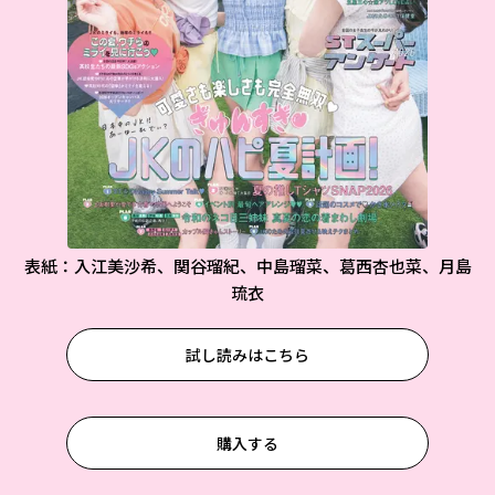
表紙：入江美沙希、関谷瑠紀、中島瑠菜、葛西杏也菜、月島
琉衣
試し読みはこちら
購入する