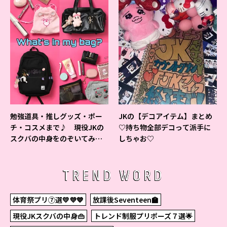
勉強道具・推しグッズ・ポー
JKの【デコアイテム】まとめ
チ・コスメまで♪ 現役JKの
♡持ち物全部デコって派手に
スクバの中身をのぞいてみ
しちゃお♡
た！
TREND WORD
体育祭プリ⑦選💛💜💙
放課後Seventeen🏫
現役JKスクバの中身👜
トレンド制服プリポーズ７選🌟