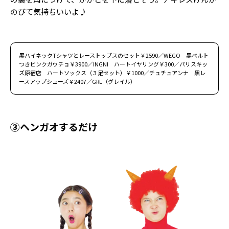
のびて気持ちいいよ♪
黒ハイネックTシャツとレーストップスのセット￥2590／WEGO 黒ベルト
つきピンクガウチョ￥3900／INGNI ハートイヤリング￥300／パリスキッ
ズ原宿店 ハートソックス（３足セット）￥1000／チュチュアンナ 黒レ
ースアップシューズ￥2407／GRL（グレイル）
③ヘンガオするだけ