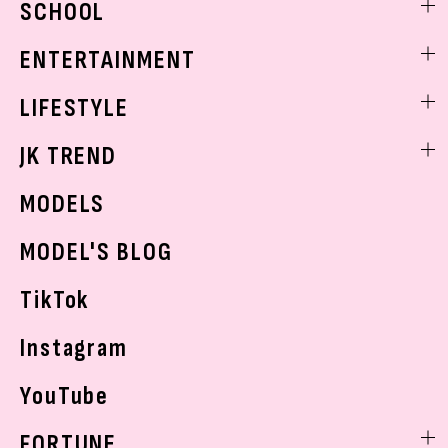
SCHOOL
着回し
トレンドメイク
着痩せ
スクールニュース
ENTERTAINMENT
ベストコスメ
制服コーデ
ヘアアレンジ・ヘアケア
エンタメニュース
LIFESTYLE
学校ヘアメイク
スキンケア
なにわ男子
勉強・受験・進路
ライフスタイルニュース
JK TREND
ボディケア
K-POP
JKランキング・アワード
JKトレンドニュース
MODELS
モデルの購入品
おでかけ
MODEL'S BLOG
お悩み相談
TikTok
Instagram
YouTube
FORTUNE