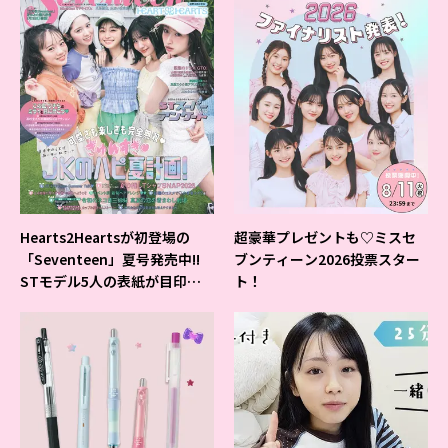
Hearts2Heartsが初登場の
超豪華プレゼントも♡ミスセ
「Seventeen」夏号発売中!!
ブンティーン2026投票スター
STモデル5人の表紙が目印だ
ト！
よ♪