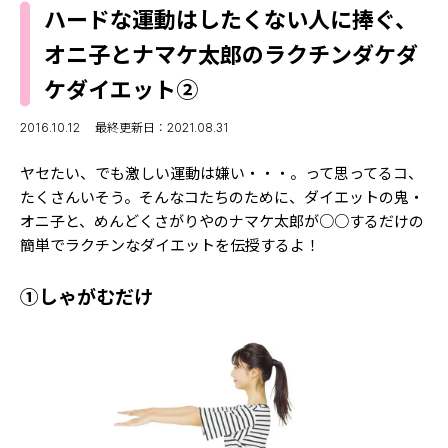
MODELS
ハードな運動はしたくない人に捧ぐ、
モデルの購入品
MODEL'S BLOG
オニ子とナマケ太郎のラクチンダケダ
おでかけ
お悩み相談
ケダイエット②
TikTok
Instagram
2016.10.12
最終更新日：2021.08.31
YouTube
ヤセたい、でも激しい運動は嫌い・・・。って思ってるコ、
たくさんいそう。そんなコたちのために、ダイエットの鬼・
FORTUNE
オニ子と、めんどくさがりやのナマケ太郎が○○するだけの
簡単でラクチンなダイエットを伝授するよ！
ゲッターズ飯田
MISS SEVENTEEN
ミスセブンティーンニュース
①しゃがむだけ
MAGAZINE
バックナンバー
INFORMATION
Seventeen
について