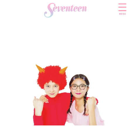
menu
すべての新着記事
FASHION
ファッションニュース
BEAUTY
モデル私服
ビューティニュース
SCHOOL
着回し
トレンドメイク
スクールニュース
ENTERTAINMENT
着痩せ
ベストコスメ
制服コーデ
エンタメニュース
LIFESTYLE
ヘアアレンジ・ヘアケア
学校ヘアメイク
なにわ男子
ライフスタイルニュース
スキンケア
JK TREND
勉強・受験・進路
K-POP
JKランキング・アワード
ボディケア
JKトレンドニュース