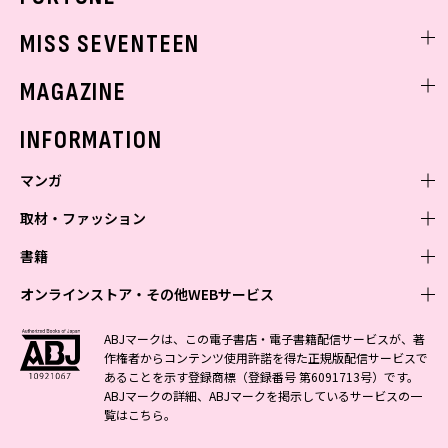
ゲッターズ飯田
MISS SEVENTEEN
ミスセブンティーンニュース
MAGAZINE
バックナンバー
INFORMATION
マンガ
取材・ファッション
少年マンガ
週刊少年ジャンプ
書籍
青年マンガ
ファッション・美容
ジャンプSQ
少年ジャンプ+
Seventeen
オンラインストア・その他WEBサービス
少女マンガ
芸能・情報・スポーツ
文芸・文庫・総合
Vジャンプ
ジャンプTOON
non-no
ジャンプTOON
Myojo
すばる
女性マンガ
学芸・ノンフィクション・新書
オンラインストア
最強ジャンプ
ABJマークは、この電子書店・電子書籍配信サービスが、著
ZEBRACK
BAILA
ZEBRACK
週プレNEWS
小説すばる
作権者からコンテンツ使用許諾を得た正規版配信サービスで
ジャンプTOON
1日5分で、明日は変わる よみタイ yomitai
OTO
少年ジャンプ+
ライトノベル・ノベライズ
その他WEBサービス
S-MANGA
MAQUIA
あることを示す登録商標（登録番号 第6091713号）です。
S-MANGA
週プレ グラジャパ!
集英社 文芸ステーション
ZEBRACK
集英社学芸部 - 学芸・ノンフィクション
SHUEISHA MANGA-ART HERITAGE
ジャンプTOON
ABJマークの詳細、ABJマークを掲示しているサービスの一
集英社オレンジ文庫
集英社アドナビ
集英社ジャンプリミックス
SPUR
キッズ
集英社コミック文庫
Sportiva
web 集英社文庫
覧は
こちら
。
S-MANGA
集英社ビジネス書
ジャンプキャラクターズストア
ZEBRACK
JUMP j-BOOKS
集英社エディターズ・ラボ
集英社コミック文庫
LEE
集英社みらい文庫
りぼん
パラスポ
青春と読書