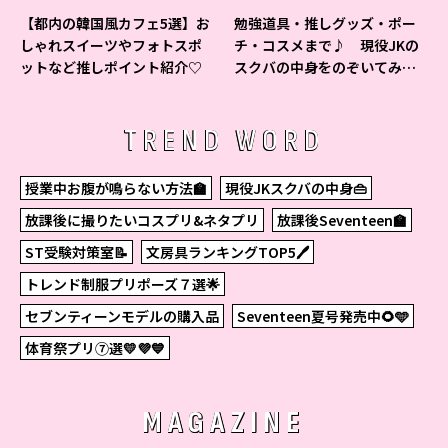
【都内の韓国風カフェ5選】お
勉強道具・推しグッズ・ポー
しゃれスイーツやフォトスポ
チ・コスメまで♪ 現役JKの
ットなど推しポイント紹介♡
スクバの中身をのぞいてみ
た！
TREND WORD
授業中お腹が鳴らない方法🏫
現役JKスクバの中身👜
放課後に撮りたいコスプリ&ネタプリ
放課後Seventeen🏫
ST受験対策室📝
文房具ランキングTOP5🖊
トレンド制服プリポーズ７選🌟
セブンティーンモデルの購入品
Seventeen夏号発売中🌻🩵
体育祭プリ⑦選💛💜💙
MAGAZINE