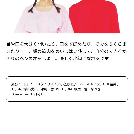
目や口を大きく開いたり、口をすぼめたり、ほおをふくらま
せたり……、顔の筋肉をめいっぱい使って、自分のできるか
ぎりのヘンガオをしよう。楽しく小顔になれるよ♥
撮影／三山エリ スタイリスト／小笠原弘子 ヘア＆メイク／中軍裕美子
モデル／橋爪愛、川津明日香（STモデル）構成／宮平なつき
（Seventeen11月号）