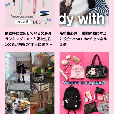
勉強時に愛用している文房具
高校生必見！ 受験勉強に本当
ランキングTOP5！ 高校生約
に役立つYouTubeチャンネル
100名が納得の“本当に書きや
５選
すいシャーペン”が1位に❤