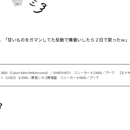
。「甘いものをガマンしてた反動で爆食いしたら２日で戻ったｗ」
00（Calvin Klein Performance）／SHIROHATO スニーカー￥13000／プーマ ［エ
 パンツ（USED）￥3900／原宿シカゴ原宿店 スニーカー￥9000／プーマ
？