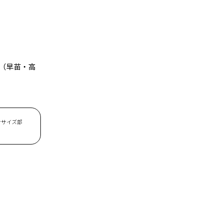
（早苗・高
クササイズ部