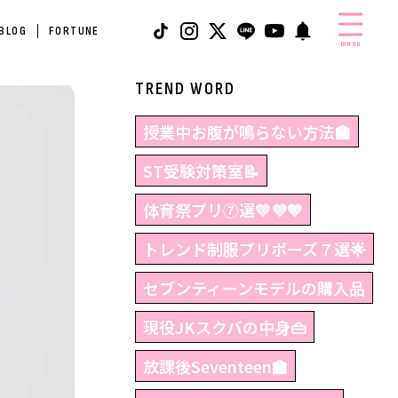
 BLOG
FORTUNE
menu
TREND WORD
授業中お腹が鳴らない方法🏫
ST受験対策室📝
体育祭プリ⑦選💛💜💙
トレンド制服プリポーズ７選🌟
セブンティーンモデルの購入品
現役JKスクバの中身👜
放課後Seventeen🏫