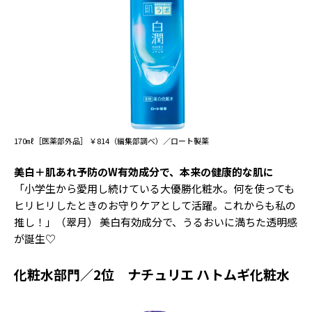
Follow us
ST member
新規会員登録・ログイン
170㎖［医薬部外品］ ￥814（編集部調べ）／ロート製薬
美白＋肌あれ予防のW有効成分で、本来の健康的な肌に
「小学生から愛用し続けている大優勝化粧水。何を使っても
ヒリヒリしたときのお守りケアとして活躍。これからも私の
推し！」（翠月） 美白有効成分で、うるおいに満ちた透明感
が誕生♡
化粧水部門／2位 ナチュリエ ハトムギ化粧水