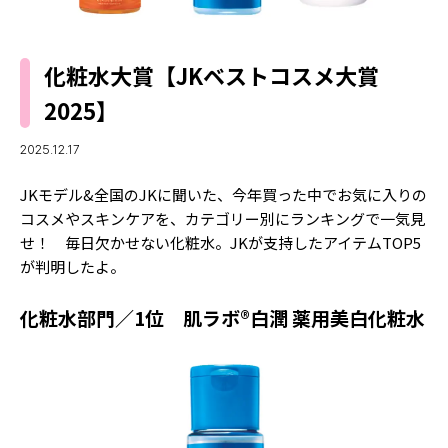
MODELS
モデルの購入品
MODEL'S BLOG
おでかけ
化粧水大賞【JKベストコスメ大賞
お悩み相談
TikTok
2025】
Instagram
2025.12.17
YouTube
JKモデル&全国のJKに聞いた、今年買った中でお気に入りの
FORTUNE
コスメやスキンケアを、カテゴリー別にランキングで一気見
せ！ 毎日欠かせない化粧水。JKが支持したアイテムTOP5
ゲッターズ飯田
MISS SEVENTEEN
が判明したよ。
ミスセブンティーンニュース
MAGAZINE
化粧水部門／1位 肌ラボ®白潤 薬用美白化粧水
バックナンバー
INFORMATION
Seventeen
について