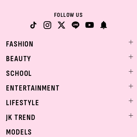
FOLLOW US
FASHION
ファッションニュース
BEAUTY
モデル私服
ビューティニュース
SCHOOL
着回し
トレンドメイク
着痩せ
スクールニュース
ENTERTAINMENT
ベストコスメ
制服コーデ
ヘアアレンジ・ヘアケア
エンタメニュース
LIFESTYLE
学校ヘアメイク
スキンケア
なにわ男子
勉強・受験・進路
ライフスタイルニュース
JK TREND
ボディケア
K-POP
JKランキング・アワード
JKトレンドニュース
MODELS
モデルの購入品