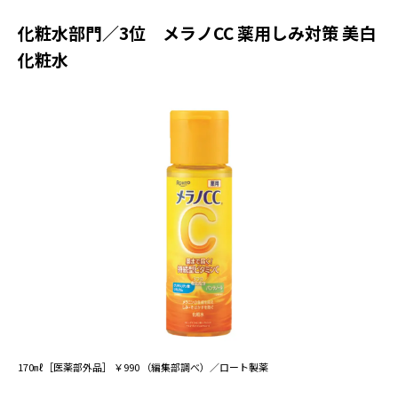
化粧水部門／3位 メラノCC 薬用しみ対策 美白
化粧水
170㎖［医薬部外品］ ￥990 （編集部調べ）／ロート製薬