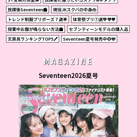
放課後Seventeen🏫
現役JKスクバの中身👜
トレンド制服プリポーズ７選🌟
体育祭プリ⑦選💛💜💙
授業中お腹が鳴らない方法🏫
セブンティーンモデルの購入品
文房具ランキングTOP5🖊
Seventeen夏号発売中🌻🩵
MAGAZINE
Seventeen2026夏号