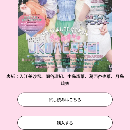
表紙：入江美沙希、関谷瑠紀、中島瑠菜、葛西杏也菜、月島
琉衣
試し読みはこちら
購入する