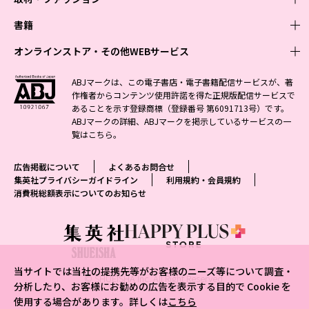
週刊少年ジャンプ
書籍
青年マンガ
ファッション・美容
ジャンプSQ
少年ジャンプ+
Seventeen
オンラインストア・その他WEBサービス
少女マンガ
芸能・情報・スポーツ
文芸・文庫・総合
Vジャンプ
ジャンプTOON
non-no
ジャンプTOON
Myojo
すばる
女性マンガ
学芸・ノンフィクション・新書
オンラインストア
最強ジャンプ
ABJマークは、この電子書店・電子書籍配信サービスが、著
ZEBRACK
BAILA
ZEBRACK
週プレNEWS
小説すばる
作権者からコンテンツ使用許諾を得た正規版配信サービスで
ジャンプTOON
1日5分で、明日は変わる よみタイ yomitai
OTO
少年ジャンプ+
ライトノベル・ノベライズ
その他WEBサービス
S-MANGA
MAQUIA
あることを示す登録商標（登録番号 第6091713号）です。
S-MANGA
週プレ グラジャパ!
集英社 文芸ステーション
ZEBRACK
集英社学芸部 - 学芸・ノンフィクション
SHUEISHA MANGA-ART HERITAGE
ジャンプTOON
ABJマークの詳細、ABJマークを掲示しているサービスの一
集英社オレンジ文庫
集英社アドナビ
集英社ジャンプリミックス
SPUR
キッズ
集英社コミック文庫
Sportiva
web 集英社文庫
覧は
こちら
。
S-MANGA
集英社ビジネス書
ジャンプキャラクターズストア
ZEBRACK
JUMP j-BOOKS
集英社エディターズ・ラボ
集英社コミック文庫
LEE
集英社みらい文庫
りぼん
パラスポ
青春と読書
集英社コミック文庫
集英社新書
HAPPY PLUS STORE
ジャンプルーキー！
ダッシュエックス文庫公式サイト
広告掲載について
よくあるお問合せ
週刊ヤングジャンプ
eclat
集英社の児童図書 S-KIDS.LAND
マーガレット
アジア人物史
マンガMee公式サイト
集英社新書プラス - 知の水先案内人
SHUEISHA VOX
集英社プライバシーガイドライン
利用規約・会員規約
S-MANGA
集英社Webマガジン コバルト
ヤングジャンプ定期購読デジタル
T JAPAN
消費税総額表示についてのお知らせ
別冊マーガレット
リマコミ
kotoba
LEEマルシェ
集英社ジャンプリミックス
シフォン文庫
ヤンジャン！
HAPPY PLUS ONE
マンガMee公式サイト
マンガMeets
e!集英社
SHOP Marisol
集英社コミック文庫
となりのヤングジャンプ
MEN'S NON-NO
リマコミ
Cookie
情報・知識＆オピニオン imidas
eclat premium
グランドジャンプ
UOMO
マンガMeets
Cocohana
mirabella
当サイトでは当社の提携先等がお客様のニーズ等について調査・
ウルトラジャンプ
集英社オンライン
© SHUEISHA Inc. All Right Reserved.
office YOU
mirabella homme
分析したり、お客様にお勧めの広告を表示する目的で Cookie を
使用する場合があります。詳しくは
こちら
zakka market