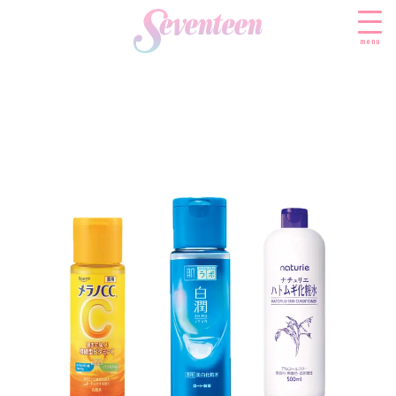
menu
すべての新着記事
FASHION
ファッションニュース
BEAUTY
モデル私服
ビューティニュース
SCHOOL
着回し
トレンドメイク
スクールニュース
ENTERTAINMENT
着痩せ
ベストコスメ
制服コーデ
エンタメニュース
LIFESTYLE
ヘアアレンジ・ヘアケア
学校ヘアメイク
なにわ男子
ライフスタイルニュース
スキンケア
JK TREND
勉強・受験・進路
K-POP
JKランキング・アワード
ボディケア
JKトレンドニュース