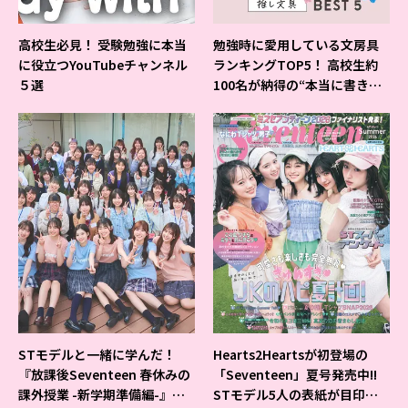
高校生必見！ 受験勉強に本当
勉強時に愛用している文房具
に役立つYouTubeチャンネル
ランキングTOP5！ 高校生約
５選
100名が納得の“本当に書きや
すいシャーペン”が1位に❤
STモデルと一緒に学んだ！
Hearts2Heartsが初登場の
『放課後Seventeen 春休みの
「Seventeen」夏号発売中!!
課外授業 -新学期準備編-』イ
STモデル5人の表紙が目印だ