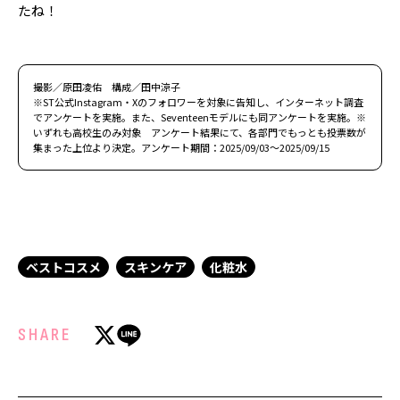
たね！
撮影／原田凌佑 構成／田中涼子
※ST公式Instagram・Xのフォロワーを対象に告知し、インターネット調査
でアンケートを実施。また、Seventeenモデルにも同アンケートを実施。※
いずれも高校生のみ対象 アンケート結果にて、各部門でもっとも投票数が
集まった上位より決定。アンケート期間：2025/09/03～2025/09/15
ベストコスメ
スキンケア
化粧水
SHARE