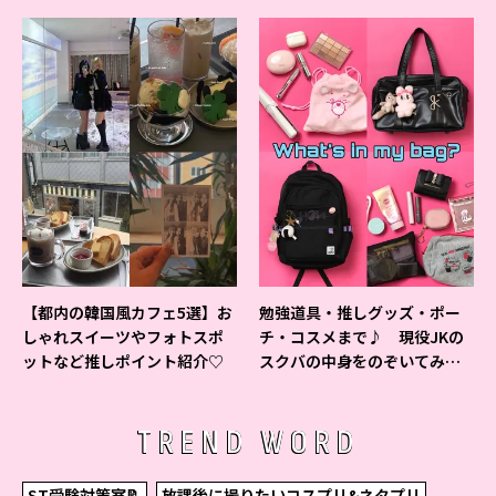
ベントの様子をレポ♡
よ♪
【都内の韓国風カフェ5選】お
勉強道具・推しグッズ・ポー
しゃれスイーツやフォトスポ
チ・コスメまで♪ 現役JKの
ットなど推しポイント紹介♡
スクバの中身をのぞいてみ
た！
TREND WORD
ST受験対策室📝
放課後に撮りたいコスプリ&ネタプリ