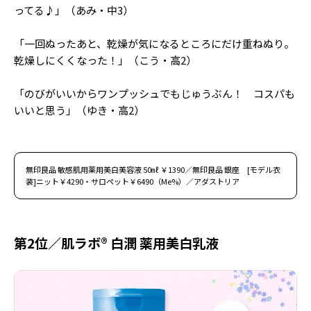
ってる♪」（あみ・中3）
「一回ぬったあと、乾燥が気になるところにだけ重ねぬり。
乾燥しにくくなった！」（こう・高2）
「のびがいいからワンプッシュでもじゅうぶん！ コスパも
いいと思う」（ゆき・高2）
無印良品 敏感肌用薬用美白美容液 50㎖ ￥1390／無印良品 銀座 [モデル衣
装]ニット￥4290・サロペット￥6490（Me%）／アダストリア
第2位／肌ラボ® 白潤 薬用美白乳液