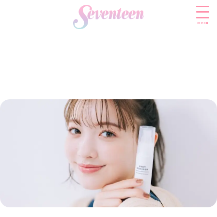
menu
すべての新着記事
FASHION
ファッションニュース
BEAUTY
モデル私服
ビューティニュース
SCHOOL
着回し
トレンドメイク
スクールニュース
ENTERTAINMENT
着痩せ
ベストコスメ
制服コーデ
エンタメニュース
LIFESTYLE
ヘアアレンジ・ヘアケア
学校ヘアメイク
なにわ男子
ライフスタイルニュース
スキンケア
JK TREND
勉強・受験・進路
K-POP
JKランキング・アワード
ボディケア
JKトレンドニュース