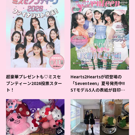
超豪華プレゼントも♡ミスセ
Hearts2Heartsが初登場の
ブンティーン2026投票スター
「Seventeen」夏号発売中!!
ト！
STモデル5人の表紙が目印だ
よ♪