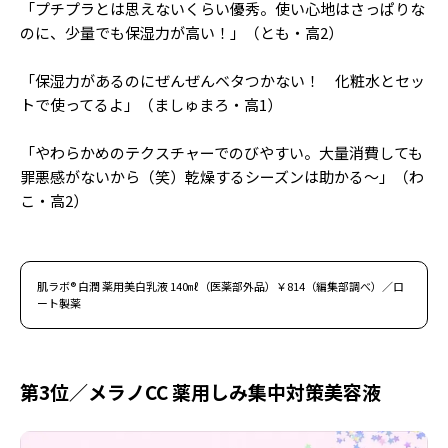
「プチプラとは思えないくらい優秀。使い心地はさっぱりな
のに、少量でも保湿力が高い！」（とも・高2）
「保湿力があるのにぜんぜんベタつかない！ 化粧水とセッ
トで使ってるよ」（ましゅまろ・高1）
「やわらかめのテクスチャーでのびやすい。大量消費しても
罪悪感がないから（笑）乾燥するシーズンは助かる〜」（わ
こ・高2）
肌ラボ® 白潤 薬用美白乳液 140㎖（医薬部外品）￥814（編集部調べ）／ロ
ート製薬
第3位／メラノCC 薬用しみ集中対策美容液