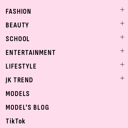
FASHION
ファッションニュース
BEAUTY
モデル私服
ビューティニュース
SCHOOL
着回し
トレンドメイク
着痩せ
スクールニュース
ENTERTAINMENT
ベストコスメ
制服コーデ
ヘアアレンジ・ヘアケア
エンタメニュース
LIFESTYLE
学校ヘアメイク
スキンケア
なにわ男子
勉強・受験・進路
ライフスタイルニュース
JK TREND
ボディケア
K-POP
JKランキング・アワード
JKトレンドニュース
MODELS
モデルの購入品
おでかけ
MODEL'S BLOG
お悩み相談
TikTok