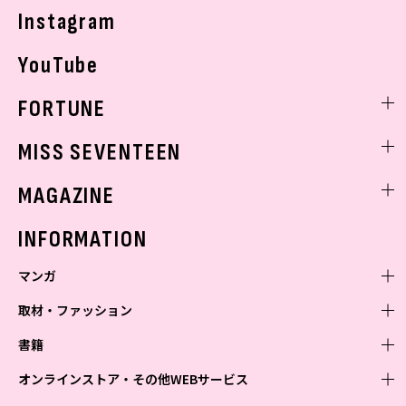
Instagram
YouTube
FORTUNE
ゲッターズ飯田
MISS SEVENTEEN
ミスセブンティーンニュース
MAGAZINE
バックナンバー
INFORMATION
マンガ
取材・ファッション
少年マンガ
週刊少年ジャンプ
書籍
青年マンガ
ファッション・美容
ジャンプSQ
少年ジャンプ+
Seventeen
オンラインストア・その他WEBサービス
少女マンガ
芸能・情報・スポーツ
文芸・文庫・総合
Vジャンプ
ジャンプTOON
non-no
ジャンプTOON
Myojo
すばる