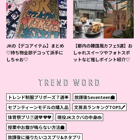
JKの【デコアイテム】まとめ
【都内の韓国風カフェ5選】お
♡持ち物全部デコって派手に
しゃれスイーツやフォトスポ
しちゃお♡
ットなど推しポイント紹介♡
TREND WORD
トレンド制服プリポーズ７選🌟
放課後Seventeen🏫
セブンティーンモデルの購入品
文房具ランキングTOP5🖊
体育祭プリ⑦選💛💜💙
現役JKスクバの中身👜
授業中お腹が鳴らない方法🏫
放課後に撮りたいコスプリ&ネタプリ