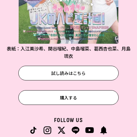
表紙：入江美沙希、関谷瑠紀、中島瑠菜、葛西杏也菜、月島
琉衣
試し読みはこちら
購入する
FOLLOW US