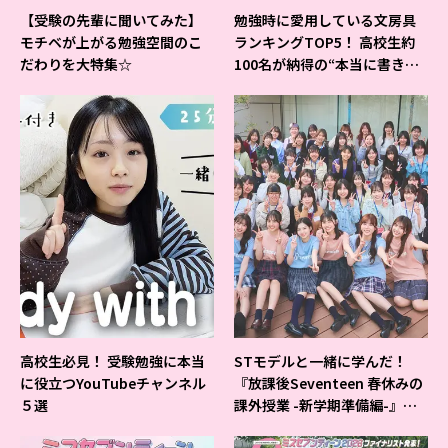
【受験の先輩に聞いてみた】
勉強時に愛用している文房具
モチベが上がる勉強空間のこ
ランキングTOP5！ 高校生約
だわりを大特集☆
100名が納得の“本当に書きや
すいシャーペン”が1位に❤
高校生必見！ 受験勉強に本当
STモデルと一緒に学んだ！
に役立つYouTubeチャンネル
『放課後Seventeen 春休みの
５選
課外授業 -新学期準備編-』イ
ベントの様子をレポ♡