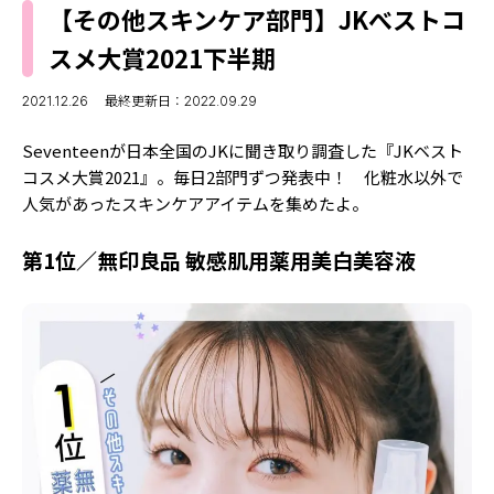
MODELS
【その他スキンケア部門】JKべストコ
モデルの購入品
MODEL'S BLOG
スメ大賞2021下半期
おでかけ
お悩み相談
TikTok
2021.12.26
最終更新日：2022.09.29
Instagram
Seventeenが日本全国のJKに聞き取り調査した『JKベスト
コスメ大賞2021』。毎日2部門ずつ発表中！ 化粧水以外で
YouTube
人気があったスキンケアアイテムを集めたよ。
FORTUNE
第1位／無印良品 敏感肌用薬用美白美容液
ゲッターズ飯田
MISS SEVENTEEN
ミスセブンティーンニュース
MAGAZINE
バックナンバー
INFORMATION
Seventeen
について