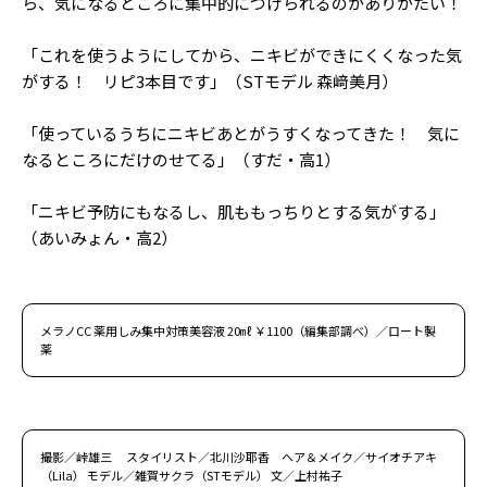
ら、気になるところに集中的につけられるのがありがたい！
「これを使うようにしてから、ニキビができにくくなった気
がする！ リピ3本目です」（STモデル 森﨑美月）
「使っているうちにニキビあとがうすくなってきた！ 気に
なるところにだけのせてる」（すだ・高1）
「ニキビ予防にもなるし、肌ももっちりとする気がする」
（あいみょん・高2）
メラノCC 薬用しみ集中対策美容液 20㎖ ￥1100（編集部調べ）／ロート製
薬
撮影／峠雄三 スタイリスト／北川沙耶香 ヘア＆メイク／サイオチアキ
（Lila） モデル／雑賀サクラ（STモデル） 文／上村祐子