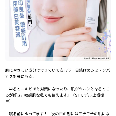
Follow us
ST member
新規会員登録・ログイン
肌にやさしい成分でできていて安心♡ 日焼けのシミ・ソバ
カス対策にも◎。
「ぬるとニキビあと対策になったり、肌がツルンとなるとこ
ろが好き。敏感肌な私でも使えます」（STモデル 上坂樹
里）
「寝る前にぬってます！ 次の日の朝にはモチモチの肌にな