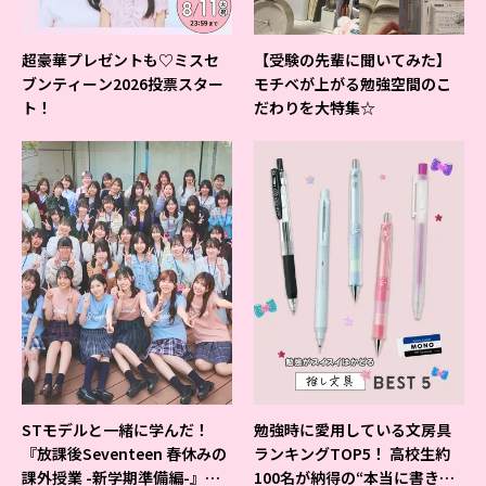
超豪華プレゼントも♡ミスセ
【受験の先輩に聞いてみた】
ブンティーン2026投票スター
モチベが上がる勉強空間のこ
ト！
だわりを大特集☆
STモデルと一緒に学んだ！
勉強時に愛用している文房具
『放課後Seventeen 春休みの
ランキングTOP5！ 高校生約
課外授業 -新学期準備編-』イ
100名が納得の“本当に書きや