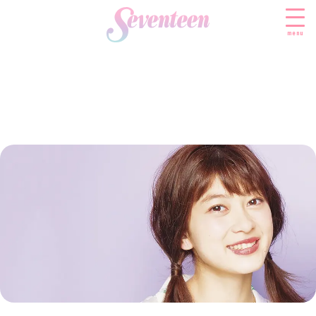
menu
すべての新着記事
FASHION
ファッションニュース
BEAUTY
モデル私服
ビューティニュース
SCHOOL
着回し
トレンドメイク
スクールニュース
ENTERTAINMENT
着痩せ
ベストコスメ
制服コーデ
エンタメニュース
LIFESTYLE
ヘアアレンジ・ヘアケア
学校ヘアメイク
なにわ男子
ライフスタイルニュース
スキンケア
JK TREND
勉強・受験・進路
K-POP
JKランキング・アワード
ボディケア
JKトレンドニュース