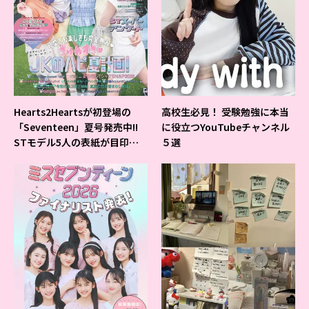
Hearts2Heartsが初登場の
高校生必見！ 受験勉強に本当
「Seventeen」夏号発売中!!
に役立つYouTubeチャンネル
STモデル5人の表紙が目印だ
５選
よ♪