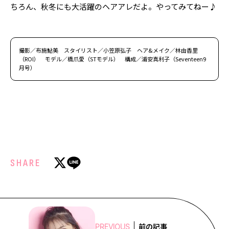
ちろん、秋冬にも大活躍のヘアアレだよ。やってみてねー♪
撮影／布施鮎美 スタイリスト／小笠原弘子 ヘア&メイク／林由香里
（ROI） モデル／橋爪愛（STモデル） 構成／浦安真利子（Seventeen9
月号）
SHARE
前の記事
PREVIOUS