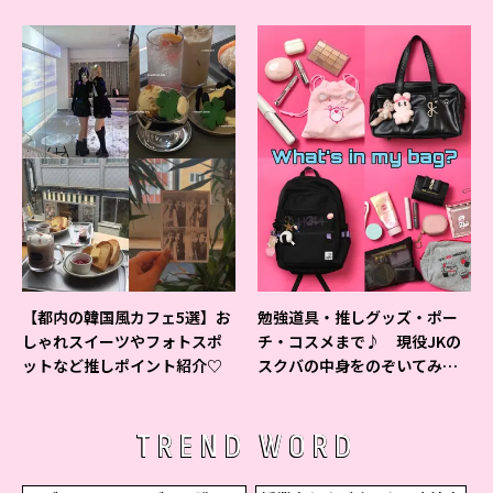
ベントの様子をレポ♡
すいシャーペン”が1位に❤
【都内の韓国風カフェ5選】お
勉強道具・推しグッズ・ポー
しゃれスイーツやフォトスポ
チ・コスメまで♪ 現役JKの
ットなど推しポイント紹介♡
スクバの中身をのぞいてみ
た！
TREND WORD