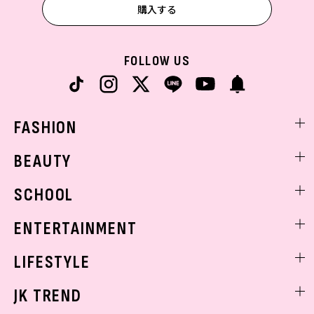
購入する
FOLLOW US
FASHION
ファッションニュース
BEAUTY
モデル私服
ビューティニュース
SCHOOL
着回し
トレンドメイク
着痩せ
スクールニュース
ENTERTAINMENT
ベストコスメ
制服コーデ
ヘアアレンジ・ヘアケア
エンタメニュース
LIFESTYLE
学校ヘアメイク
スキンケア
なにわ男子
勉強・受験・進路
ライフスタイルニュース
JK TREND
ボディケア
K-POP
JKランキング・アワード