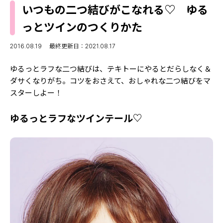
MODELS
いつもの二つ結びがこなれる♡ ゆる
モデルの購入品
MODEL'S BLOG
っとツインのつくりかた
おでかけ
お悩み相談
TikTok
2016.08.19
最終更新日：2021.08.17
Instagram
ゆるっとラフな二つ結びは、テキトーにやるとだらしなく＆
ダサくなりがち。コツをおさえて、おしゃれな二つ結びをマ
YouTube
スターしよー！
FORTUNE
ゆるっとラフなツインテール♡
ゲッターズ飯田
MISS SEVENTEEN
ミスセブンティーンニュース
MAGAZINE
バックナンバー
INFORMATION
Seventeen
について