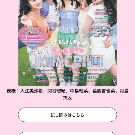
表紙：入江美沙希、関谷瑠紀、中島瑠菜、葛西杏也菜、月島
琉衣
試し読みはこちら