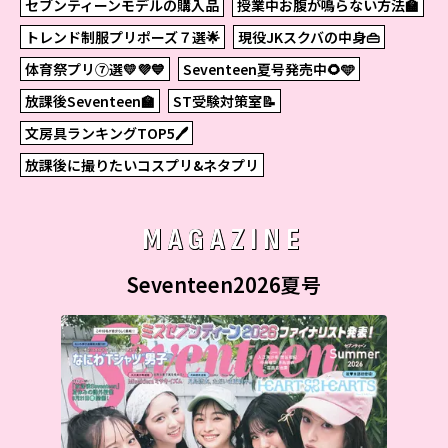
セブンティーンモデルの購入品
授業中お腹が鳴らない方法🏫
トレンド制服プリポーズ７選🌟
現役JKスクバの中身👜
体育祭プリ⑦選💛💜💙
Seventeen夏号発売中🌻🩵
放課後Seventeen🏫
ST受験対策室📝
文房具ランキングTOP5🖊
放課後に撮りたいコスプリ&ネタプリ
MAGAZINE
Seventeen2026夏号