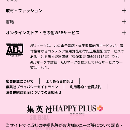
取材・ファッション
少年マンガ
週刊少年ジャンプ
書籍
青年マンガ
ファッション・美容
ジャンプSQ
少年ジャンプ+
Seventeen
オンラインストア・その他WEBサービス
少女マンガ
芸能・情報・スポーツ
文芸・文庫・総合
Vジャンプ
ジャンプTOON
non-no
ジャンプTOON
Myojo
すばる
女性マンガ
学芸・ノンフィクション・新書
オンラインストア
最強ジャンプ
ABJマークは、この電子書店・電子書籍配信サービスが、著
ZEBRACK
BAILA
ZEBRACK
週プレNEWS
小説すばる
作権者からコンテンツ使用許諾を得た正規版配信サービスで
ジャンプTOON
1日5分で、明日は変わる よみタイ yomitai
OTO
少年ジャンプ+
ライトノベル・ノベライズ
その他WEBサービス
S-MANGA
MAQUIA
あることを示す登録商標（登録番号 第6091713号）です。
S-MANGA
週プレ グラジャパ!
集英社 文芸ステーション
ZEBRACK
集英社学芸部 - 学芸・ノンフィクション
SHUEISHA MANGA-ART HERITAGE
ジャンプTOON
ABJマークの詳細、ABJマークを掲示しているサービスの一
集英社オレンジ文庫
集英社アドナビ
集英社ジャンプリミックス
SPUR
キッズ
集英社コミック文庫
Sportiva
web 集英社文庫
覧は
こちら
。
S-MANGA
集英社ビジネス書
ジャンプキャラクターズストア
ZEBRACK
JUMP j-BOOKS
集英社エディターズ・ラボ
集英社コミック文庫
LEE
集英社みらい文庫
りぼん
パラスポ
青春と読書
集英社コミック文庫
集英社新書
HAPPY PLUS STORE
ジャンプルーキー！
ダッシュエックス文庫公式サイト
広告掲載について
よくあるお問合せ
週刊ヤングジャンプ
eclat
集英社の児童図書 S-KIDS.LAND
マーガレット
アジア人物史
マンガMee公式サイト
集英社新書プラス - 知の水先案内人
SHUEISHA VOX
集英社プライバシーガイドライン
利用規約・会員規約
S-MANGA
集英社Webマガジン コバルト
ヤングジャンプ定期購読デジタル
T JAPAN
消費税総額表示についてのお知らせ
別冊マーガレット
リマコミ
kotoba
LEEマルシェ
集英社ジャンプリミックス
シフォン文庫
ヤンジャン！
HAPPY PLUS ONE
マンガMee公式サイト
マンガMeets
e!集英社
SHOP Marisol
集英社コミック文庫
となりのヤングジャンプ
MEN'S NON-NO
リマコミ
Cookie
情報・知識＆オピニオン imidas
eclat premium
グランドジャンプ
UOMO
マンガMeets
Cocohana
mirabella
当サイトでは当社の提携先等がお客様のニーズ等について調査・
ウルトラジャンプ
集英社オンライン
© SHUEISHA Inc. All Right Reserved.
office YOU
mirabella homme