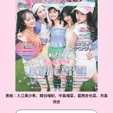
表紙：入江美沙希、関谷瑠紀、中島瑠菜、葛西杏也菜、月島
琉衣