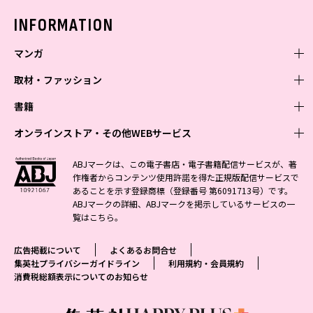
バックナンバー
INFORMATION
マンガ
取材・ファッション
少年マンガ
週刊少年ジャンプ
書籍
青年マンガ
ファッション・美容
ジャンプSQ
少年ジャンプ+
Seventeen
オンラインストア・その他WEBサービス
少女マンガ
芸能・情報・スポーツ
文芸・文庫・総合
Vジャンプ
ジャンプTOON
non-no
ジャンプTOON
Myojo
すばる
女性マンガ
学芸・ノンフィクション・新書
オンラインストア
最強ジャンプ
ABJマークは、この電子書店・電子書籍配信サービスが、著
ZEBRACK
BAILA
ZEBRACK
週プレNEWS
小説すばる
作権者からコンテンツ使用許諾を得た正規版配信サービスで
ジャンプTOON
1日5分で、明日は変わる よみタイ yomitai
OTO
少年ジャンプ+
ライトノベル・ノベライズ
その他WEBサービス
S-MANGA
MAQUIA
あることを示す登録商標（登録番号 第6091713号）です。
S-MANGA
週プレ グラジャパ!
集英社 文芸ステーション
ZEBRACK
集英社学芸部 - 学芸・ノンフィクション
SHUEISHA MANGA-ART HERITAGE
ジャンプTOON
ABJマークの詳細、ABJマークを掲示しているサービスの一
集英社オレンジ文庫
集英社アドナビ
集英社ジャンプリミックス
SPUR
キッズ
集英社コミック文庫
Sportiva
web 集英社文庫
覧は
こちら
。
S-MANGA
集英社ビジネス書
ジャンプキャラクターズストア
ZEBRACK
JUMP j-BOOKS
集英社エディターズ・ラボ
集英社コミック文庫
LEE
集英社みらい文庫
りぼん
パラスポ
青春と読書
集英社コミック文庫
集英社新書
HAPPY PLUS STORE
ジャンプルーキー！
ダッシュエックス文庫公式サイト
広告掲載について
よくあるお問合せ
週刊ヤングジャンプ
eclat
集英社の児童図書 S-KIDS.LAND
マーガレット
アジア人物史
マンガMee公式サイト
集英社新書プラス - 知の水先案内人
SHUEISHA VOX
集英社プライバシーガイドライン
利用規約・会員規約
S-MANGA
集英社Webマガジン コバルト
ヤングジャンプ定期購読デジタル
T JAPAN
消費税総額表示についてのお知らせ
別冊マーガレット
リマコミ
kotoba
LEEマルシェ
集英社ジャンプリミックス
シフォン文庫
ヤンジャン！
HAPPY PLUS ONE
マンガMee公式サイト
マンガMeets
e!集英社
SHOP Marisol
集英社コミック文庫