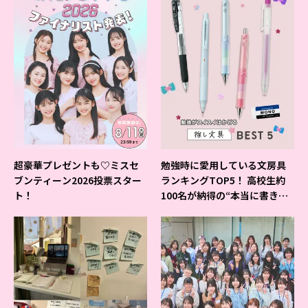
超豪華プレゼントも♡ミスセ
勉強時に愛用している文房具
ブンティーン2026投票スター
ランキングTOP5！ 高校生約
ト！
100名が納得の“本当に書きや
すいシャーペン”が1位に❤