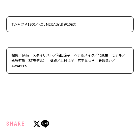
Tシャツ￥1800／KOL ME BABY 渋谷109店
撮影／tAiki スタイリスト／前田涼子 ヘア＆メイク／北原果 モデル／
永野芽郁（STモデル） 構成／上村祐子 宮平なつき 撮影協力／
AWABEES
SHARE