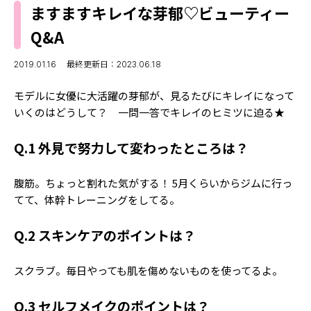
MODELS
ますますキレイな芽郁♡ビューティー
モデルの購入品
MODEL'S BLOG
Q&A
おでかけ
お悩み相談
TikTok
2019.01.16
最終更新日：2023.06.18
Instagram
モデルに女優に大活躍の芽郁が、見るたびにキレイになって
いくのはどうして？ 一問一答でキレイのヒミツに迫る★
YouTube
Q.1 外見で努力して変わったところは？
FORTUNE
ゲッターズ飯田
MISS SEVENTEEN
腹筋。ちょっと割れた気がする！ 5月くらいからジムに行っ
てて、体幹トレーニングをしてる。
ミスセブンティーンニュース
MAGAZINE
バックナンバー
Q.2 スキンケアのポイントは？
INFORMATION
Seventeen
について
スクラブ。毎日やっても肌を傷めないものを使ってるよ。
Q.3 セルフメイクのポイントは？