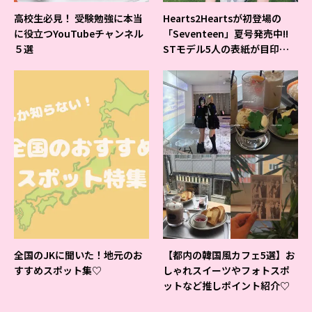
高校生必見！ 受験勉強に本当
Hearts2Heartsが初登場の
に役立つYouTubeチャンネル
「Seventeen」夏号発売中!!
５選
STモデル5人の表紙が目印だ
よ♪
全国のJKに聞いた！地元のお
【都内の韓国風カフェ5選】お
すすめスポット集♡
しゃれスイーツやフォトスポ
ットなど推しポイント紹介♡