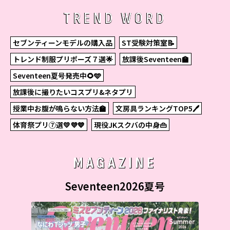
TREND WORD
セブンティーンモデルの購入品
ST受験対策室📝
トレンド制服プリポーズ７選🌟
放課後Seventeen🏫
Seventeen夏号発売中🌻🩵
放課後に撮りたいコスプリ&ネタプリ
授業中お腹が鳴らない方法🏫
文房具ランキングTOP5🖊
体育祭プリ⑦選💛💜💙
現役JKスクバの中身👜
MAGAZINE
Seventeen2026夏号