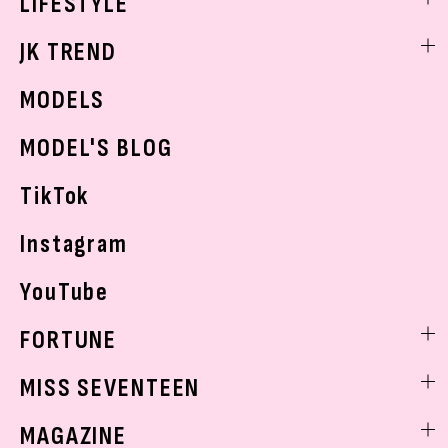
LIFESTYLE
学校ヘアメイク
スキンケア
なにわ男子
勉強・受験・進路
ライフスタイルニュース
JK TREND
ボディケア
K-POP
JKランキング・アワード
JKトレンドニュース
MODELS
モデルの購入品
おでかけ
MODEL'S BLOG
お悩み相談
TikTok
Instagram
YouTube
FORTUNE
ゲッターズ飯田
MISS SEVENTEEN
ミスセブンティーンニュース
MAGAZINE