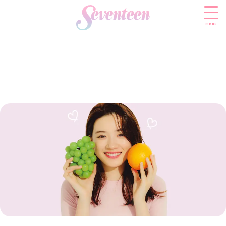
menu
すべての新着記事
FASHION
ファッションニュース
BEAUTY
モデル私服
ビューティニュース
SCHOOL
着回し
トレンドメイク
スクールニュース
ENTERTAINMENT
着痩せ
ベストコスメ
制服コーデ
エンタメニュース
LIFESTYLE
ヘアアレンジ・ヘアケア
学校ヘアメイク
なにわ男子
ライフスタイルニュース
スキンケア
JK TREND
勉強・受験・進路
K-POP
JKランキング・アワード
ボディケア
JKトレンドニュース