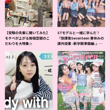
【受験の先輩に聞いてみた】
STモデルと一緒に学んだ！
モチベが上がる勉強空間のこ
『放課後Seventeen 春休みの
だわりを大特集☆
課外授業 -新学期準備編-』イ
ベントの様子をレポ♡