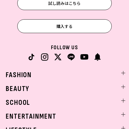
試し読みはこちら
購入する
FOLLOW US
FASHION
ファッションニュース
BEAUTY
モデル私服
ビューティニュース
SCHOOL
着回し
トレンドメイク
着痩せ
スクールニュース
ENTERTAINMENT
ベストコスメ
制服コーデ
ヘアアレンジ・ヘアケア
エンタメニュース