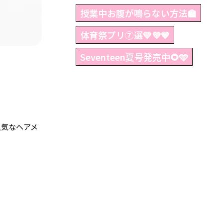
授業中お腹が鳴らない方法🏫
体育祭プリ⑦選💛💜💙
Seventeen夏号発売中🌻🩵
人気なヘアメ