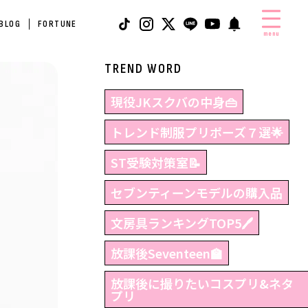
 BLOG
FORTUNE
menu
TREND WORD
現役JKスクバの中身👜
トレンド制服プリポーズ７選🌟
ST受験対策室📝
セブンティーンモデルの購入品
文房具ランキングTOP5🖊
放課後Seventeen🏫
放課後に撮りたいコスプリ&ネタ
プリ