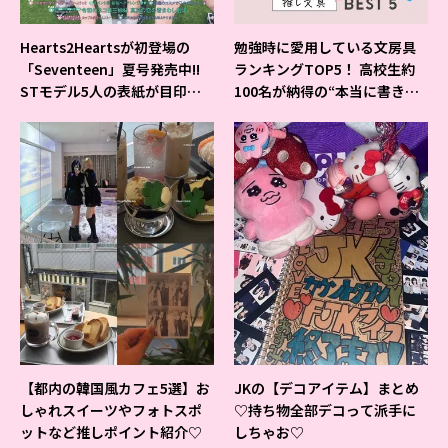
Hearts2Heartsが初登場の
勉強時に愛用している文房具
「Seventeen」夏号発売中!!
ランキングTOP5！ 高校生約
STモデル5人の表紙が目印だ
100名が納得の“本当に書きや
よ♪
すいシャーペン”が1位に❤
【都内の韓国風カフェ5選】お
JKの【デコアイテム】まとめ
しゃれスイーツやフォトスポ
♡持ち物全部デコって派手に
ットなど推しポイント紹介♡
しちゃお♡