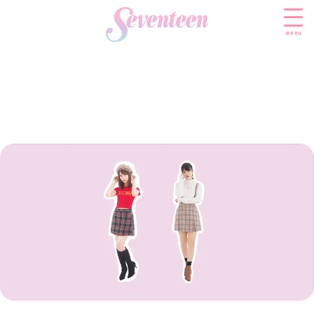
menu
すべての新着記事
FASHION
ファッションニュース
BEAUTY
モデル私服
ビューティニュース
SCHOOL
着回し
トレンドメイク
スクールニュース
ENTERTAINMENT
着痩せ
ベストコスメ
制服コーデ
エンタメニュース
LIFESTYLE
ヘアアレンジ・ヘアケア
学校ヘアメイク
なにわ男子
ライフスタイルニュース
スキンケア
JK TREND
勉強・受験・進路
K-POP
JKランキング・アワード
ボディケア
JKトレンドニュース