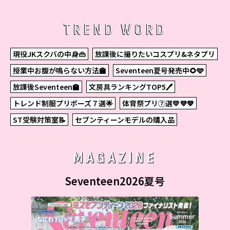
TREND WORD
現役JKスクバの中身👜
放課後に撮りたいコスプリ&ネタプリ
授業中お腹が鳴らない方法🏫
Seventeen夏号発売中🌻🩵
放課後Seventeen🏫
文房具ランキングTOP5🖊
トレンド制服プリポーズ７選🌟
体育祭プリ⑦選💛💜💙
ST受験対策室📝
セブンティーンモデルの購入品
MAGAZINE
Seventeen2026夏号