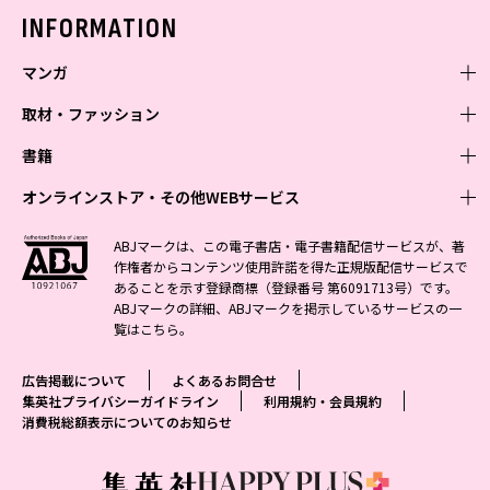
バックナンバー
INFORMATION
マンガ
取材・ファッション
少年マンガ
週刊少年ジャンプ
書籍
青年マンガ
ファッション・美容
ジャンプSQ
少年ジャンプ+
Seventeen
オンラインストア・その他WEBサービス
少女マンガ
芸能・情報・スポーツ
文芸・文庫・総合
Vジャンプ
ジャンプTOON
non-no
ジャンプTOON
Myojo
すばる
女性マンガ
学芸・ノンフィクション・新書
オンラインストア
最強ジャンプ
ABJマークは、この電子書店・電子書籍配信サービスが、著
ZEBRACK
BAILA
ZEBRACK
週プレNEWS
小説すばる
作権者からコンテンツ使用許諾を得た正規版配信サービスで
ジャンプTOON
1日5分で、明日は変わる よみタイ yomitai
OTO
少年ジャンプ+
ライトノベル・ノベライズ
その他WEBサービス
S-MANGA
MAQUIA
あることを示す登録商標（登録番号 第6091713号）です。
S-MANGA
週プレ グラジャパ!
集英社 文芸ステーション
ZEBRACK
集英社学芸部 - 学芸・ノンフィクション
SHUEISHA MANGA-ART HERITAGE
ジャンプTOON
ABJマークの詳細、ABJマークを掲示しているサービスの一
集英社オレンジ文庫
集英社アドナビ
集英社ジャンプリミックス
SPUR
キッズ
集英社コミック文庫
Sportiva
web 集英社文庫
覧は
こちら
。
S-MANGA
集英社ビジネス書
ジャンプキャラクターズストア
ZEBRACK
JUMP j-BOOKS
集英社エディターズ・ラボ
集英社コミック文庫
LEE
集英社みらい文庫
りぼん
パラスポ
青春と読書
集英社コミック文庫
集英社新書
HAPPY PLUS STORE
ジャンプルーキー！
ダッシュエックス文庫公式サイト
広告掲載について
よくあるお問合せ
週刊ヤングジャンプ
eclat
集英社の児童図書 S-KIDS.LAND
マーガレット
アジア人物史
マンガMee公式サイト
集英社新書プラス - 知の水先案内人
SHUEISHA VOX
集英社プライバシーガイドライン
利用規約・会員規約
S-MANGA
集英社Webマガジン コバルト
ヤングジャンプ定期購読デジタル
T JAPAN
消費税総額表示についてのお知らせ
別冊マーガレット
リマコミ
kotoba
LEEマルシェ
集英社ジャンプリミックス
シフォン文庫
ヤンジャン！
HAPPY PLUS ONE
マンガMee公式サイト
マンガMeets
e!集英社
SHOP Marisol
集英社コミック文庫
となりのヤングジャンプ
MEN'S NON-NO
リマコミ