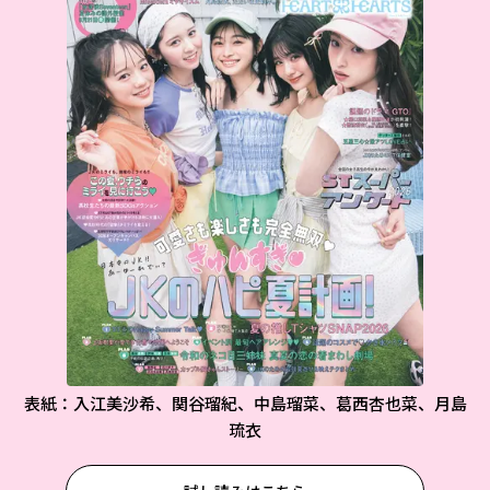
表紙：入江美沙希、関谷瑠紀、中島瑠菜、葛西杏也菜、月島
琉衣