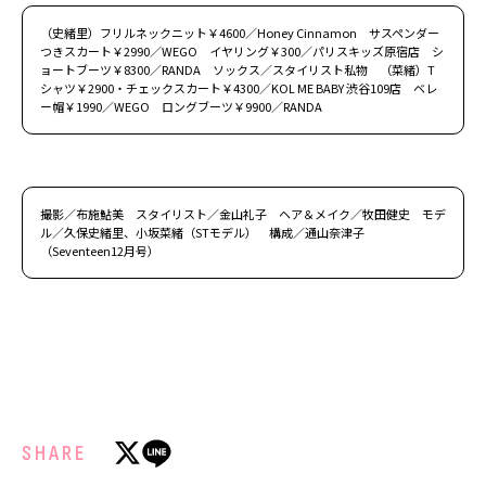
（史緒里）フリルネックニット￥4600／Honey Cinnamon サスペンダー
つきスカート￥2990／WEGO イヤリング￥300／パリスキッズ原宿店 シ
ョートブーツ￥8300／RANDA ソックス／スタイリスト私物 （菜緒）T
シャツ￥2900・チェックスカート￥4300／KOL ME BABY 渋谷109店 ベレ
ー帽￥1990／WEGO ロングブーツ￥9900／RANDA
撮影／布施鮎美 スタイリスト／金山礼子 ヘア＆メイク／牧田健史 モデ
ル／久保史緒里、小坂菜緒（STモデル） 構成／通山奈津子
（Seventeen12月号）
SHARE