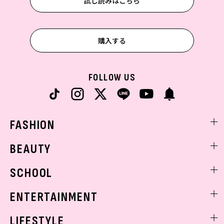
試し読みはこちら
購入する
FOLLOW US
FASHION
ファッションニュース
BEAUTY
モデル私服
ビューティニュース
SCHOOL
着回し
トレンドメイク
着痩せ
スクールニュース
ENTERTAINMENT
ベストコスメ
制服コーデ
ヘアアレンジ・ヘアケア
エンタメニュース
LIFESTYLE
学校ヘアメイク