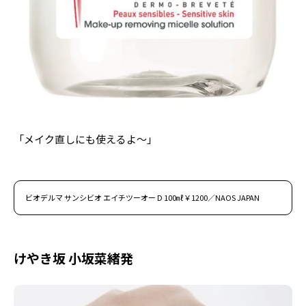
「メイク直しにも使えるよ〜」
ビオデルマ サンシビオ エイチツーオー D 100㎖￥1200／NAOS JAPAN
けやき坂 小坂菜緒発