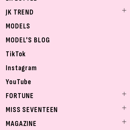
スキンケア
なにわ男子
勉強・受験・進路
ライフスタイルニュース
JK TREND
ボディケア
K-POP
JKランキング・アワード
JKトレンドニュース
MODELS
モデルの購入品
おでかけ
MODEL'S BLOG
お悩み相談
TikTok
Instagram
YouTube
FORTUNE
ゲッターズ飯田
MISS SEVENTEEN
ミスセブンティーンニュース
MAGAZINE