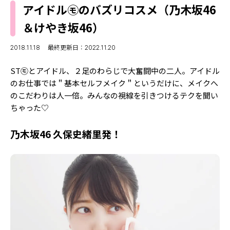
MODELS
アイドル㋲のバズリコスメ（乃木坂46
モデルの購入品
MODEL'S BLOG
＆けやき坂46）
おでかけ
お悩み相談
TikTok
2018.11.18
最終更新日：2022.11.20
Instagram
ST㋲とアイドル、２足のわらじで大奮闘中の二人。アイドル
のお仕事では＂基本セルフメイク＂というだけに、メイクへ
YouTube
のこだわりは人一倍。みんなの視線を引きつけるテクを聞い
ちゃった♡
FORTUNE
ゲッターズ飯田
MISS SEVENTEEN
乃木坂46 久保史緒里発！
ミスセブンティーンニュース
MAGAZINE
バックナンバー
INFORMATION
Seventeen
について