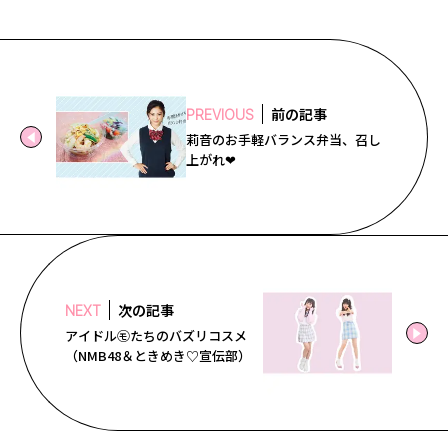
前の記事
PREVIOUS
莉音のお手軽バランス弁当、召し
上がれ❤
次の記事
NEXT
アイドル㋲たちのバズリコスメ
（NMB48＆ときめき♡宣伝部）