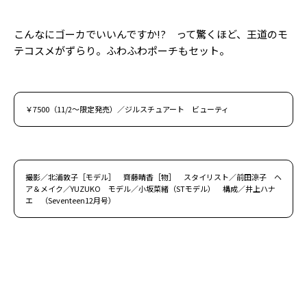
こんなにゴーカでいいんですか!? って驚くほど、王道のモ
テコスメがずらり。ふわふわポーチもセット。
￥7500（11/2〜限定発売）／ジルスチュアート ビューティ
撮影／北浦敦子［モデル］ 齊藤晴香［物］ スタイリスト／前田涼子 ヘ
ア＆メイク／YUZUKO モデル／小坂菜緒（STモデル） 構成／井上ハナ
エ （Seventeen12月号）