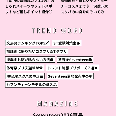
【都内の韓国風カフェ5選】お
勉強道具・推しグッズ・ポー
しゃれスイーツやフォトスポ
チ・コスメまで♪ 現役JKの
ットなど推しポイント紹介♡
スクバの中身をのぞいてみ
た！
TREND WORD
文房具ランキングTOP5🖊
ST受験対策室📝
放課後に撮りたいコスプリ&ネタプリ
授業中お腹が鳴らない方法🏫
放課後Seventeen🏫
体育祭プリ⑦選💛💜💙
トレンド制服プリポーズ７選🌟
現役JKスクバの中身👜
Seventeen夏号発売中🌻🩵
セブンティーンモデルの購入品
MAGAZINE
Seventeen2026夏号