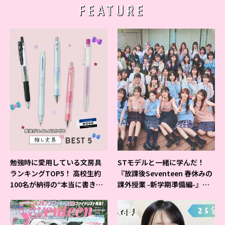
FEATURE
勉強時に愛用している文房具
STモデルと一緒に学んだ！
ランキングTOP5！ 高校生約
『放課後Seventeen 春休みの
100名が納得の“本当に書きや
課外授業 -新学期準備編-』イ
すいシャーペン”が1位に❤
ベントの様子をレポ♡