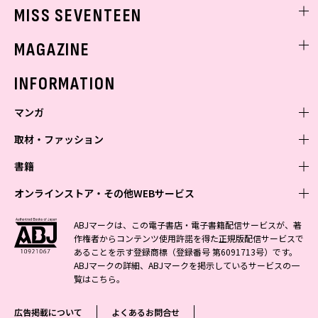
ゲッターズ飯田
MISS SEVENTEEN
ミスセブンティーンニュース
MAGAZINE
バックナンバー
INFORMATION
マンガ
取材・ファッション
少年マンガ
週刊少年ジャンプ
書籍
青年マンガ
ファッション・美容
ジャンプSQ
少年ジャンプ+
Seventeen
オンラインストア・その他WEBサービス
少女マンガ
芸能・情報・スポーツ
文芸・文庫・総合
Vジャンプ
ジャンプTOON
non-no
ジャンプTOON
Myojo
すばる
女性マンガ
学芸・ノンフィクション・新書
オンラインストア
最強ジャンプ
ABJマークは、この電子書店・電子書籍配信サービスが、著
ZEBRACK
BAILA
ZEBRACK
週プレNEWS
小説すばる
作権者からコンテンツ使用許諾を得た正規版配信サービスで
ジャンプTOON
1日5分で、明日は変わる よみタイ yomitai
OTO
少年ジャンプ+
ライトノベル・ノベライズ
その他WEBサービス
S-MANGA
MAQUIA
あることを示す登録商標（登録番号 第6091713号）です。
S-MANGA
週プレ グラジャパ!
集英社 文芸ステーション
ZEBRACK
集英社学芸部 - 学芸・ノンフィクション
SHUEISHA MANGA-ART HERITAGE
ジャンプTOON
ABJマークの詳細、ABJマークを掲示しているサービスの一
集英社オレンジ文庫
集英社アドナビ
集英社ジャンプリミックス
SPUR
キッズ
集英社コミック文庫
Sportiva
web 集英社文庫
覧は
こちら
。
S-MANGA
集英社ビジネス書
ジャンプキャラクターズストア
ZEBRACK
JUMP j-BOOKS
集英社エディターズ・ラボ
集英社コミック文庫
LEE
集英社みらい文庫
りぼん
パラスポ
青春と読書
集英社コミック文庫
集英社新書
HAPPY PLUS STORE
ジャンプルーキー！
ダッシュエックス文庫公式サイト
広告掲載について
よくあるお問合せ
週刊ヤングジャンプ
eclat
集英社の児童図書 S-KIDS.LAND