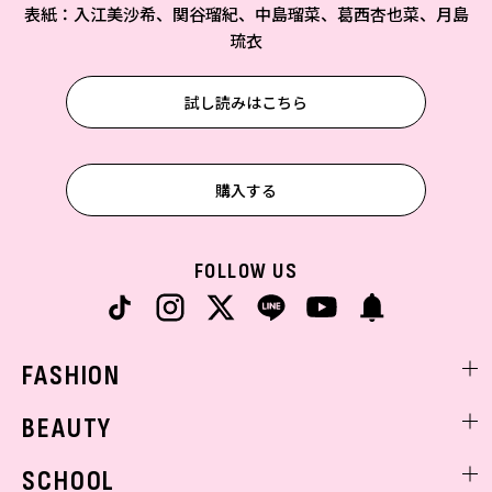
表紙：入江美沙希、関谷瑠紀、中島瑠菜、葛西杏也菜、月島
琉衣
試し読みはこちら
購入する
FOLLOW US
FASHION
ファッションニュース
BEAUTY
モデル私服
ビューティニュース
SCHOOL
着回し