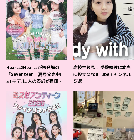
Hearts2Heartsが初登場の
高校生必見！ 受験勉強に本当
「Seventeen」夏号発売中!!
に役立つYouTubeチャンネル
STモデル5人の表紙が目印だ
５選
よ♪