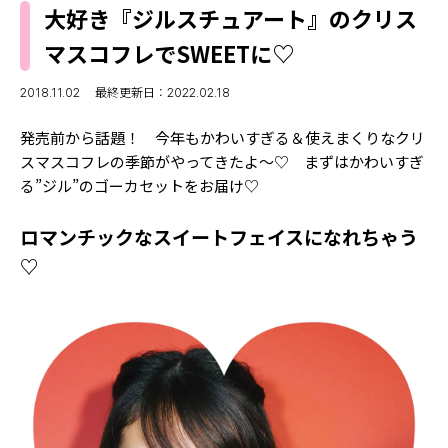
MODELS
大好き『ジルスチュアート』のクリス
モデルの購入品
MODEL'S BLOG
マスコフレでSWEETに♡
おでかけ
お悩み相談
TikTok
2018.11.02
最終更新日：2022.02.18
Instagram
発売前から話題！ 今年もかわいすぎる＆使えまくりなクリ
スマスコフレの季節がやってきたよ〜♡ まずはかわいすぎ
YouTube
る”ジル”のゴーカセットをお届け♡
FORTUNE
ロマンチックなスイートフェイスになれちゃう
ゲッターズ飯田
MISS SEVENTEEN
♡
ミスセブンティーンニュース
MAGAZINE
バックナンバー
INFORMATION
Seventeen
について