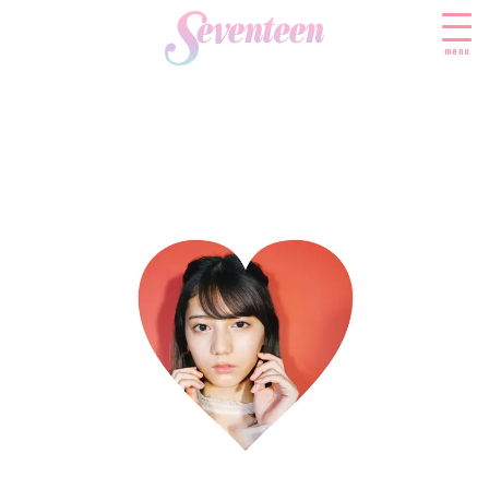
menu
すべての新着記事
FASHION
ファッションニュース
BEAUTY
モデル私服
ビューティニュース
SCHOOL
着回し
トレンドメイク
スクールニュース
ENTERTAINMENT
着痩せ
ベストコスメ
制服コーデ
エンタメニュース
LIFESTYLE
ヘアアレンジ・ヘアケア
学校ヘアメイク
なにわ男子
ライフスタイルニュース
スキンケア
JK TREND
勉強・受験・進路
K-POP
JKランキング・アワード
ボディケア
JKトレンドニュース