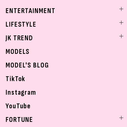
トレンドメイク
着痩せ
スクールニュース
ENTERTAINMENT
ベストコスメ
制服コーデ
ヘアアレンジ・ヘアケア
エンタメニュース
LIFESTYLE
学校ヘアメイク
スキンケア
なにわ男子
勉強・受験・進路
ライフスタイルニュース
JK TREND
ボディケア
K-POP
JKランキング・アワード
JKトレンドニュース
MODELS
モデルの購入品
おでかけ
MODEL'S BLOG
お悩み相談
TikTok
Instagram
YouTube
FORTUNE