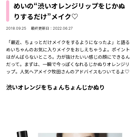
MODELS
めいの“渋いオレンジリップをじかぬ
モデルの購入品
MODEL'S BLOG
りするだけ”メイク♡
おでかけ
お悩み相談
TikTok
2018.09.25
最終更新日：2022.06.27
Instagram
「最近、ちょっとだけメイクをするようになったよ」と語る
めいちゃんのお気に入りメイクをおしえちゃうよ。ポイント
YouTube
はがんばらないところ。力が抜けたいい感じの顔にできるん
だって。まずは、一瞬で今っぽくなれるじかぬりオレンジリ
FORTUNE
ップ。人気ヘアメイク牧田さんのアドバイスもついてるよ♡
ゲッターズ飯田
MISS SEVENTEEN
渋いオレンジをちょんちょんじかぬり
ミスセブンティーンニュース
MAGAZINE
バックナンバー
INFORMATION
Seventeen
について