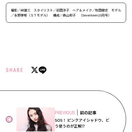
撮影／峠雄三 スタイリスト／前田涼子 ヘア＆メイク／牧田健史 モデル
／永野芽郁（ＳＴモデル） 構成／森山和子 （Seventeen10月号）
SHARE
前の記事
PREVIOUS
SOS！ ピンクアイシャドウ、ど
う使うのが正解⁉