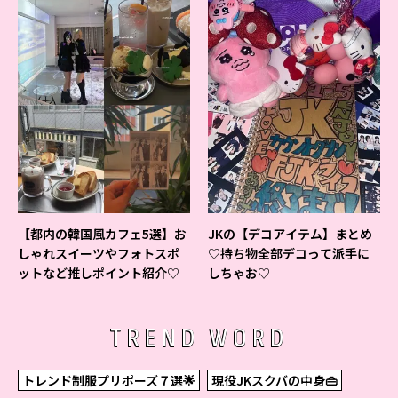
【都内の韓国風カフェ5選】お
JKの【デコアイテム】まとめ
しゃれスイーツやフォトスポ
♡持ち物全部デコって派手に
ットなど推しポイント紹介♡
しちゃお♡
TREND WORD
トレンド制服プリポーズ７選🌟
現役JKスクバの中身👜