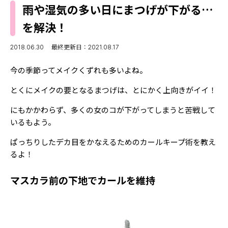
MODELS
雨や湿気の多い日にまつげが下がる…
モデルの購入品
MODEL'S BLOG
を解決！
おでかけ
お悩み相談
TikTok
2018.06.30
最終更新日：2021.08.17
Instagram
今の季節ってメイクくずれも多いよね。
YouTube
とくにメイクの要となるまつげは、とにかく上向きがイイ！
FORTUNE
にもかかわらず、多くの女のコが下がってしまうと苦戦して
いるもよう。
ゲッターズ飯田
MISS SEVENTEEN
ぱっちりしたデカ目をかなえるためのカールキープ術を教え
ミスセブンティーンニュース
MAGAZINE
るよ！
バックナンバー
INFORMATION
マスカラ前の下地でカールを維持
Seventeen
について