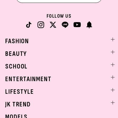
FOLLOW US
FASHION
ファッションニュース
BEAUTY
モデル私服
ビューティニュース
SCHOOL
着回し
トレンドメイク
着痩せ
スクールニュース
ENTERTAINMENT
ベストコスメ
制服コーデ
ヘアアレンジ・ヘアケア
エンタメニュース
LIFESTYLE
学校ヘアメイク
スキンケア
なにわ男子
勉強・受験・進路
ライフスタイルニュース
JK TREND
ボディケア
K-POP
JKランキング・アワード
JKトレンドニュース
MODELS
モデルの購入品