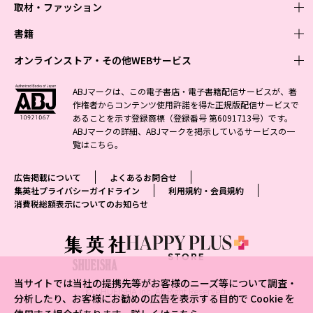
取材・ファッション
少年マンガ
週刊少年ジャンプ
書籍
青年マンガ
ファッション・美容
ジャンプSQ
少年ジャンプ+
Seventeen
オンラインストア・その他WEBサービス
少女マンガ
芸能・情報・スポーツ
文芸・文庫・総合
Vジャンプ
ジャンプTOON
non-no
ジャンプTOON
Myojo
すばる
女性マンガ
学芸・ノンフィクション・新書
オンラインストア
最強ジャンプ
ABJマークは、この電子書店・電子書籍配信サービスが、著
ZEBRACK
BAILA
ZEBRACK
週プレNEWS
小説すばる
作権者からコンテンツ使用許諾を得た正規版配信サービスで
ジャンプTOON
1日5分で、明日は変わる よみタイ yomitai
OTO
少年ジャンプ+
ライトノベル・ノベライズ
その他WEBサービス
S-MANGA
MAQUIA
あることを示す登録商標（登録番号 第6091713号）です。
S-MANGA
週プレ グラジャパ!
集英社 文芸ステーション
ZEBRACK
集英社学芸部 - 学芸・ノンフィクション
SHUEISHA MANGA-ART HERITAGE
ジャンプTOON
ABJマークの詳細、ABJマークを掲示しているサービスの一
集英社オレンジ文庫
集英社アドナビ
集英社ジャンプリミックス
SPUR
キッズ
集英社コミック文庫
Sportiva
web 集英社文庫
覧は
こちら
。
S-MANGA
集英社ビジネス書
ジャンプキャラクターズストア
ZEBRACK
JUMP j-BOOKS
集英社エディターズ・ラボ
集英社コミック文庫
LEE
集英社みらい文庫
りぼん
パラスポ
青春と読書
集英社コミック文庫
集英社新書
HAPPY PLUS STORE
ジャンプルーキー！
ダッシュエックス文庫公式サイト
広告掲載について
よくあるお問合せ
週刊ヤングジャンプ
eclat
集英社の児童図書 S-KIDS.LAND
マーガレット
アジア人物史
マンガMee公式サイト
集英社新書プラス - 知の水先案内人
SHUEISHA VOX
集英社プライバシーガイドライン
利用規約・会員規約
S-MANGA
集英社Webマガジン コバルト
ヤングジャンプ定期購読デジタル
T JAPAN
消費税総額表示についてのお知らせ
別冊マーガレット
リマコミ
kotoba
LEEマルシェ
集英社ジャンプリミックス
シフォン文庫
ヤンジャン！
HAPPY PLUS ONE
マンガMee公式サイト
マンガMeets
e!集英社
SHOP Marisol
集英社コミック文庫
となりのヤングジャンプ
MEN'S NON-NO
リマコミ
Cookie
情報・知識＆オピニオン imidas
eclat premium
グランドジャンプ
UOMO
マンガMeets
Cocohana
mirabella
当サイトでは当社の提携先等がお客様のニーズ等について調査・
ウルトラジャンプ
集英社オンライン
© SHUEISHA Inc. All Right Reserved.
office YOU
mirabella homme
分析したり、お客様にお勧めの広告を表示する目的で Cookie を