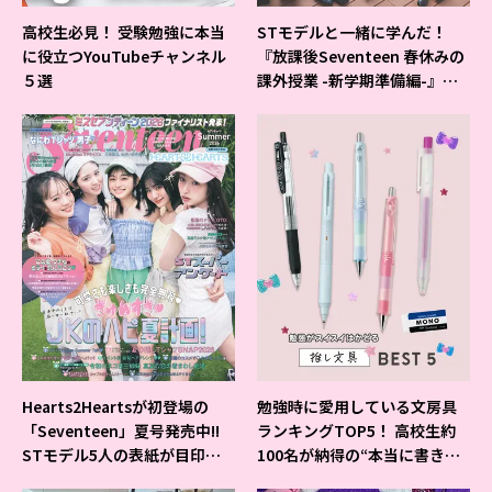
高校生必見！ 受験勉強に本当
STモデルと一緒に学んだ！
に役立つYouTubeチャンネル
『放課後Seventeen 春休みの
５選
課外授業 -新学期準備編-』イ
ベントの様子をレポ♡
Hearts2Heartsが初登場の
勉強時に愛用している文房具
「Seventeen」夏号発売中!!
ランキングTOP5！ 高校生約
STモデル5人の表紙が目印だ
100名が納得の“本当に書きや
よ♪
すいシャーペン”が1位に❤