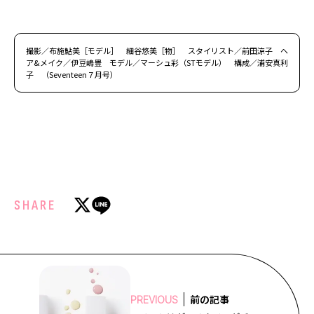
撮影／布施鮎美［モデル］ 細谷悠美［物］ スタイリスト／前田涼子 ヘ
ア&メイク／伊豆嶋豊 モデル／マーシュ彩（STモデル） 構成／浦安真利
子 （Seventeen７月号）
SHARE
前の記事
PREVIOUS