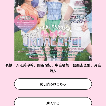
表紙：入江美沙希、関谷瑠紀、中島瑠菜、葛西杏也菜、月島
琉衣
試し読みはこちら
購入する