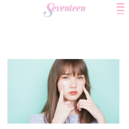
menu
すべての新着記事
FASHION
ファッションニュース
BEAUTY
モデル私服
ビューティニュース
SCHOOL
着回し
トレンドメイク
スクールニュース
ENTERTAINMENT
着痩せ
ベストコスメ
制服コーデ
エンタメニュース
LIFESTYLE
ヘアアレンジ・ヘアケア
学校ヘアメイク
なにわ男子
ライフスタイルニュース
スキンケア
JK TREND
勉強・受験・進路
K-POP
JKランキング・アワード
ボディケア
JKトレンドニュース