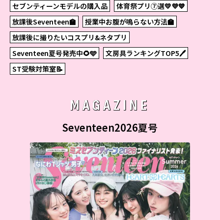
セブンティーンモデルの購入品
体育祭プリ⑦選💛💜💙
放課後Seventeen🏫
授業中お腹が鳴らない方法🏫
放課後に撮りたいコスプリ&ネタプリ
Seventeen夏号発売中🌻🩵
文房具ランキングTOP5🖊
ST受験対策室📝
MAGAZINE
Seventeen2026夏号