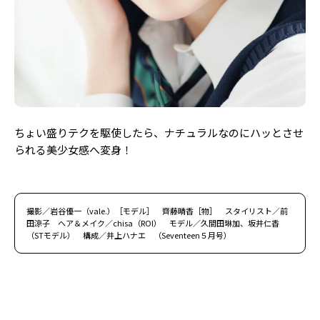
ちょい盛りテクを駆使したら、ナチュラルなのにハッとさせ
られる美少女感へ変身！
撮影／岩谷優一（vale.）［モデル］ 齊藤晴香［物］ スタイリスト／前
田涼子 ヘア＆メイク／chisa（ROI） モデル／久間田琳加、坂井仁香
（STモデル） 構成／井上ハナエ （Seventeen５月号）