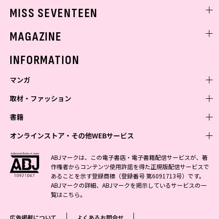
ゲッターズ飯田
MISS SEVENTEEN
ミスセブンティーンニュース
MAGAZINE
バックナンバー
INFORMATION
マンガ
取材・ファッション
少年マンガ
週刊少年ジャンプ
書籍
青年マンガ
ファッション・美容
ジャンプSQ
少年ジャンプ+
Seventeen
オンラインストア・その他WEBサービス
少女マンガ
芸能・情報・スポーツ
文芸・文庫・総合
Vジャンプ
ジャンプTOON
non-no
ジャンプTOON
Myojo
すばる
女性マンガ
学芸・ノンフィクション・新書
オンラインストア
最強ジャンプ
ABJマークは、この電子書店・電子書籍配信サービスが、著
ZEBRACK
BAILA
ZEBRACK
週プレNEWS
小説すばる
作権者からコンテンツ使用許諾を得た正規版配信サービスで
ジャンプTOON
1日5分で、明日は変わる よみタイ yomitai
OTO
少年ジャンプ+
ライトノベル・ノベライズ
その他WEBサービス
S-MANGA
MAQUIA
あることを示す登録商標（登録番号 第6091713号）です。
S-MANGA
週プレ グラジャパ!
集英社 文芸ステーション
ZEBRACK
集英社学芸部 - 学芸・ノンフィクション
SHUEISHA MANGA-ART HERITAGE
ジャンプTOON
ABJマークの詳細、ABJマークを掲示しているサービスの一
集英社オレンジ文庫
集英社アドナビ
集英社ジャンプリミックス
SPUR
キッズ
集英社コミック文庫
Sportiva
web 集英社文庫
覧は
こちら
。
S-MANGA
集英社ビジネス書
ジャンプキャラクターズストア
ZEBRACK
JUMP j-BOOKS
集英社エディターズ・ラボ
集英社コミック文庫
LEE
集英社みらい文庫
りぼん
パラスポ
青春と読書
集英社コミック文庫
集英社新書
HAPPY PLUS STORE
ジャンプルーキー！
ダッシュエックス文庫公式サイト
広告掲載について
よくあるお問合せ
週刊ヤングジャンプ
eclat