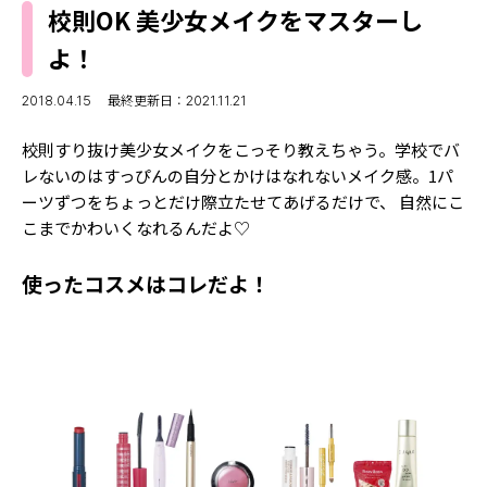
MODELS
校則OK 美少女メイクをマスターし
モデルの購入品
MODEL'S BLOG
よ！
おでかけ
お悩み相談
TikTok
2018.04.15
最終更新日：2021.11.21
Instagram
校則すり抜け美少女メイクをこっそり教えちゃう。学校でバ
レないのはすっぴんの自分とかけはなれないメイク感。1パ
YouTube
ーツずつをちょっとだけ際立たせてあげるだけで、 自然にこ
こまでかわいくなれるんだよ♡
FORTUNE
ゲッターズ飯田
MISS SEVENTEEN
使ったコスメはコレだよ！
ミスセブンティーンニュース
MAGAZINE
バックナンバー
INFORMATION
Seventeen
について