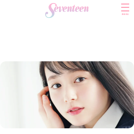
menu
すべての新着記事
FASHION
ファッションニュース
BEAUTY
モデル私服
ビューティニュース
SCHOOL
着回し
トレンドメイク
スクールニュース
ENTERTAINMENT
着痩せ
ベストコスメ
制服コーデ
エンタメニュース
LIFESTYLE
ヘアアレンジ・ヘアケア
学校ヘアメイク
なにわ男子
ライフスタイルニュース
スキンケア
JK TREND
勉強・受験・進路
K-POP
JKランキング・アワード
ボディケア
JKトレンドニュース