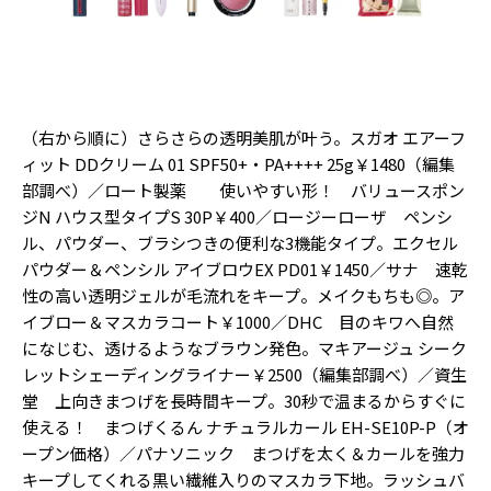
Follow us
ST member
（右から順に）さらさらの透明美肌が叶う。スガオ エアーフ
新規会員登録・ログイン
ィット DDクリーム 01 SPF50+・PA++++ 25g￥1480（編集
部調べ）／ロート製薬 使いやすい形！ バリュースポン
ジN ハウス型タイプS 30P￥400／ロージーローザ ペンシ
ル、パウダー、ブラシつきの便利な3機能タイプ。エクセル
パウダー＆ペンシル アイブロウEX PD01￥1450／サナ 速乾
性の高い透明ジェルが毛流れをキープ。メイクもちも◎。ア
イブロー＆マスカラコート￥1000／DHC 目のキワへ自然
になじむ、透けるようなブラウン発色。マキアージュ シーク
レットシェーディングライナー￥2500（編集部調べ）／資生
堂 上向きまつげを長時間キープ。30秒で温まるからすぐに
使える！ まつげくるん ナチュラルカール EH-SE10P-P（オ
ープン価格）／パナソニック まつげを太く＆カールを強力
キープしてくれる黒い繊維入りのマスカラ下地。ラッシュバ