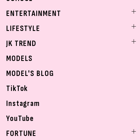
トレンドメイク
着痩せ
スクールニュース
ENTERTAINMENT
ベストコスメ
制服コーデ
ヘアアレンジ・ヘアケア
エンタメニュース
LIFESTYLE
学校ヘアメイク
スキンケア
なにわ男子
勉強・受験・進路
ライフスタイルニュース
JK TREND
ボディケア
K-POP
JKランキング・アワード
JKトレンドニュース
MODELS
モデルの購入品
おでかけ
MODEL'S BLOG
お悩み相談
TikTok
Instagram
YouTube
FORTUNE