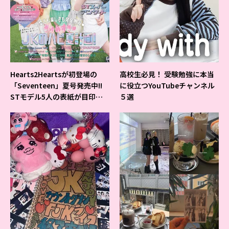
Hearts2Heartsが初登場の
高校生必見！ 受験勉強に本当
「Seventeen」夏号発売中!!
に役立つYouTubeチャンネル
STモデル5人の表紙が目印だ
５選
よ♪