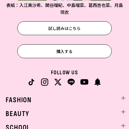
表紙：入江美沙希、関谷瑠紀、中島瑠菜、葛西杏也菜、月島
琉衣
試し読みはこちら
購入する
FOLLOW US
FASHION
ファッションニュース
BEAUTY
モデル私服
ビューティニュース
SCHOOL
着回し