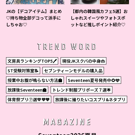
JKの【デコアイテム】まとめ
【都内の韓国風カフェ5選】お
♡持ち物全部デコって派手に
しゃれスイーツやフォトスポ
しちゃお♡
ットなど推しポイント紹介♡
TREND WORD
文房具ランキングTOP5🖊
現役JKスクバの中身👜
ST受験対策室📝
セブンティーンモデルの購入品
授業中お腹が鳴らない方法🏫
Seventeen夏号発売中🌻🩵
放課後Seventeen🏫
トレンド制服プリポーズ７選🌟
体育祭プリ⑦選💛💜💙
放課後に撮りたいコスプリ&ネタプリ
MAGAZINE