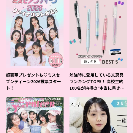
超豪華プレゼントも♡ミスセ
勉強時に愛用している文房具
ブンティーン2026投票スター
ランキングTOP5！ 高校生約
ト！
100名が納得の“本当に書きや
すいシャーペン”が1位に❤