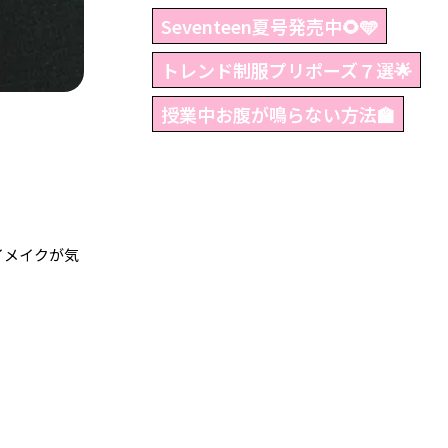
Seventeen夏号発売中🌻🩵
トレンド制服プリポーズ７選🌟
授業中お腹が鳴らない方法🏫
イメイクが気