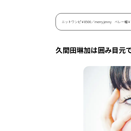
ニットワンピ￥8500／merry jenny ベレー
久間田琳加は囲み目元