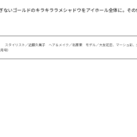
ぎないゴールドのキラキララメシャドウをアイホール全体に。その
］ スタイリスト／近藤久美子 ヘア＆メイク／北原果 モデル／大友花恋、マーシュ彩、
２月号）