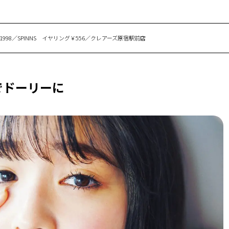
帽￥1998／SPINNS イヤリング￥556／クレアーズ原宿駅前店
でドーリーに