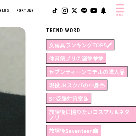
 BLOG
FORTUNE
menu
TREND WORD
文房具ランキングTOP5🖊
体育祭プリ⑦選💛💜💙
セブンティーンモデルの購入品
現役JKスクバの中身👜
ST受験対策室📝
放課後に撮りたいコスプリ&ネタ
プリ
放課後Seventeen🏫