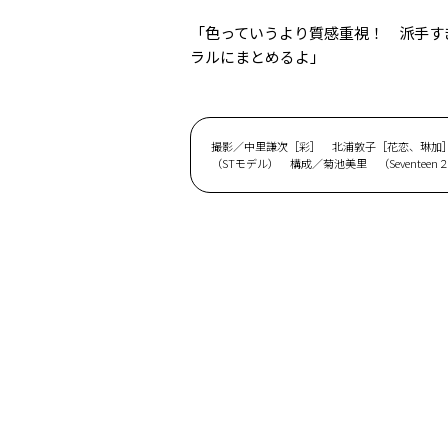
「色っていうより質感重視！ 派手す
ラルにまとめるよ」
撮影／中里謙次［彩］ 北浦敦子［花恋、琳加
（STモデル） 構成／菊池美里 （Seventeen