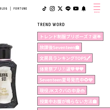
 BLOG
FORTUNE
menu
TREND WORD
トレンド制服プリポーズ７選🌟
放課後Seventeen🏫
文房具ランキングTOP5🖊
体育祭プリ⑦選💛💜💙
Seventeen夏号発売中🌻🩵
現役JKスクバの中身👜
授業中お腹が鳴らない方法🏫