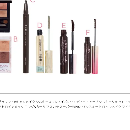
ラウン・Bキャンメイク シルキースフレアイズ 02・Cディー・アップ シルキーリキッドアイ
Eヒロインメイク ロング&カール マスカラ スーパーWP 02・Fキスミー ヒロインメイク マ