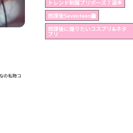
トレンド制服プリポーズ７選🌟
放課後Seventeen🏫
放課後に撮りたいコスプリ&ネタ
プリ
なの私物コ