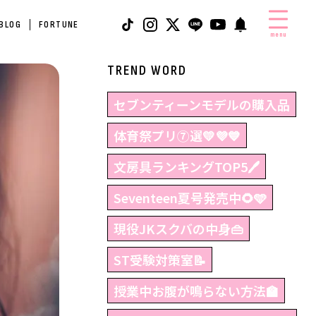
 BLOG
FORTUNE
menu
TREND WORD
セブンティーンモデルの購入品
体育祭プリ⑦選💛💜💙
文房具ランキングTOP5🖊
Seventeen夏号発売中🌻🩵
現役JKスクバの中身👜
ST受験対策室📝
授業中お腹が鳴らない方法🏫