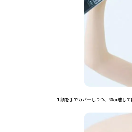
１
顔を手でカバーしつつ、30㎝離し