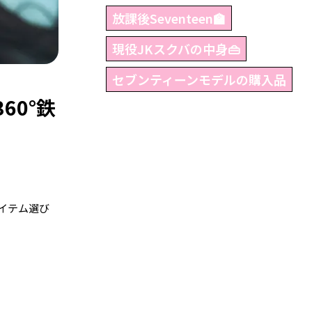
放課後Seventeen🏫
現役JKスクバの中身👜
セブンティーンモデルの購入品
60°鉄
イテム選び