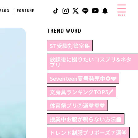
 BLOG
FORTUNE
menu
TREND WORD
ST受験対策室📝
放課後に撮りたいコスプリ&ネタ
プリ
Seventeen夏号発売中🌻🩵
文房具ランキングTOP5🖊
体育祭プリ⑦選💛💜💙
授業中お腹が鳴らない方法🏫
トレンド制服プリポーズ７選🌟