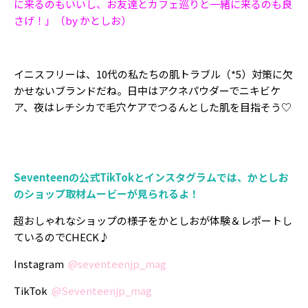
に来るのもいいし、お友達とカフェ巡りと一緒に来るのも良
さげ！」（by かとしお）
イニスフリーは、10代の私たちの肌トラブル（*5）対策に欠
かせないブランドだね。日中はアクネパウダーでニキビケ
ア、夜はレチシカで毛穴ケアでつるんとした肌を目指そう♡
Seventeenの公式TikTokとインスタグラムでは、かとしお
のショップ取材ムービーが見られるよ！
超おしゃれなショップの様子をかとしおが体験＆レポートし
ているのでCHECK♪
Instagram
@seventeenjp_mag
TikTok
@Seventeenjp_mag