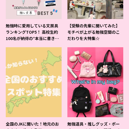
勉強時に愛用している文房具
【受験の先輩に聞いてみた】
ランキングTOP5！ 高校生約
モチベが上がる勉強空間のこ
100名が納得の“本当に書きや
だわりを大特集☆
すいシャーペン”が1位に❤
全国のJKに聞いた！地元のお
勉強道具・推しグッズ・ポー