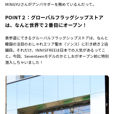
Follow us
MINGYUさんがアンバサダーを務めているんだって。
POINT２：グローバルフラッグシップストア
は、なんと世界で２番目にオープン！
ST member
新規会員登録・ログイン
表参道にできるグルーバルフラッグシップストアは、なんと
韓国の注目のおしゃれエリア聖水（ソンス）に引き続き２店
舗目。それだけ、INNISFREEは日本での人気があるってこ
と。今回、Seventeenモデルのかとしおがオープン前に特別
潜入しちゃいました！