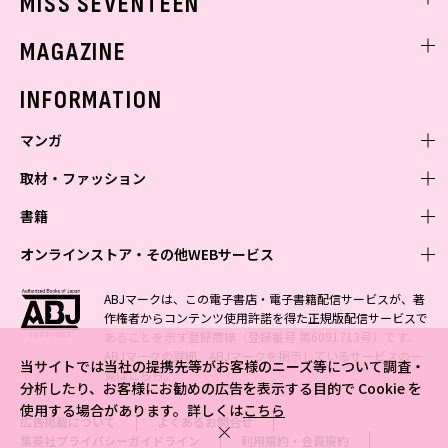
MISS SEVENTEEN
ミスセブンティーンニュース
MAGAZINE
バックナンバー
INFORMATION
マンガ
取材・ファッション
少年マンガ
週刊少年ジャンプ
書籍
青年マンガ
ファッション・美容
ジャンプSQ
少年ジャンプ+
Seventeen
オンラインストア・その他WEBサービス
少女マンガ
芸能・情報・スポーツ
文芸・文庫・総合
Vジャンプ
ジャンプTOON
non-no
ジャンプTOON
Myojo
すばる
女性マンガ
学芸・ノンフィクション・新書
オンラインストア
最強ジャンプ
ABJマークは、この電子書店・電子書籍配信サービスが、著
ZEBRACK
BAILA
ZEBRACK
週プレNEWS
小説すばる
作権者からコンテンツ使用許諾を得た正規版配信サービスで
ジャンプTOON
1日5分で、明日は変わる よみタイ yomitai
OTO
少年ジャンプ+
ライトノベル・ノベライズ
その他WEBサービス
S-MANGA
MAQUIA
あることを示す登録商標（登録番号 第6091713号）です。
S-MANGA
週プレ グラジャパ!
集英社 文芸ステーション
ZEBRACK
集英社学芸部 - 学芸・ノンフィクション
SHUEISHA MANGA-ART HERITAGE
ジャンプTOON
ABJマークの詳細、ABJマークを掲示しているサービスの一
集英社オレンジ文庫
集英社アドナビ
集英社ジャンプリミックス
SPUR
当サイトでは当社の提携先等がお客様のニーズ等について調査・
キッズ
集英社コミック文庫
Sportiva
web 集英社文庫
覧は
こちら
。
S-MANGA
集英社ビジネス書
ジャンプキャラクターズストア
ZEBRACK
JUMP j-BOOKS
集英社エディターズ・ラボ
分析したり、お客様にお勧めの広告を表示する目的で Cookie を
集英社コミック文庫
LEE
集英社みらい文庫
りぼん
パラスポ
青春と読書
集英社コミック文庫
集英社新書
HAPPY PLUS STORE
使用する場合があります。詳しくは
こちら
ジャンプルーキー！
ダッシュエックス文庫公式サイト
広告掲載について
よくあるお問合せ
週刊ヤングジャンプ
eclat
集英社の児童図書 S-KIDS.LAND
マーガレット
アジア人物史
マンガMee公式サイト
集英社新書プラス - 知の水先案内人
SHUEISHA VOX
集英社プライバシーガイドライン
利用規約・会員規約
S-MANGA
集英社Webマガジン コバルト