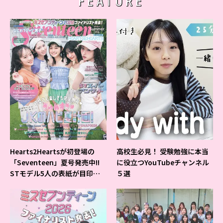
FEATURE
Hearts2Heartsが初登場の
高校生必見！ 受験勉強に本当
「Seventeen」夏号発売中!!
に役立つYouTubeチャンネル
STモデル5人の表紙が目印だ
５選
よ♪