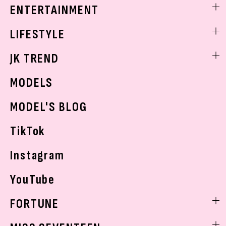
着痩せ
スクールニュース
ENTERTAINMENT
ベストコスメ
制服コーデ
ヘアアレンジ・ヘアケア
エンタメニュース
LIFESTYLE
学校ヘアメイク
スキンケア
なにわ男子
勉強・受験・進路
ライフスタイルニュース
JK TREND
ボディケア
K-POP
JKランキング・アワード
JKトレンドニュース
MODELS
モデルの購入品
おでかけ
MODEL'S BLOG
お悩み相談
TikTok
Instagram
YouTube
FORTUNE
ゲッターズ飯田