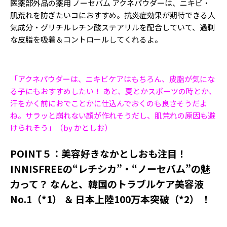
医薬部外品の薬用 ノーセバム アクネパウダーは、ニキビ・
肌荒れを防ぎたいコにおすすめ。抗炎症効果が期待できる人
気成分・グリチルレチン酸ステアリルを配合していて、過剰
な皮脂を吸着＆コントロールしてくれるよ。
「アクネパウダーは、ニキビケアはもちろん、皮脂が気にな
る子にもおすすめしたい！ あと、夏とかスポーツの時とか、
汗をかく前におでことかに仕込んでおくのも良さそうだよ
ね。サラッと崩れない顔が作れそうだし、肌荒れの原因も避
けられそう」（by かとしお）
POINT５：美容好きなかとしおも注目！
INNISFREEの“レチシカ”・“ノーセバム”の魅
力って？ なんと、韓国のトラブルケア美容液
No.1（*1） ＆ 日本上陸100万本突破（*2） ！