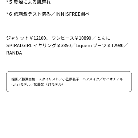
*５ 乾燥による肌荒れ
*６ 低刺激テスト済み／INNISFREE調べ
ジャケット￥12100、
ワンピース￥10890
／ともに
SPIRALGIRL
イヤリング￥3850／Liquem
ブーツ￥12980／
RANDA
撮影／藤澤由加 スタイリスト／小笠原弘子 ヘアメイク／サイオチアキ
(Lila) モデル／加藤栞（STモデル）