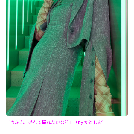
「うふふ、盛れて撮れたかな♡」（by かとしお）