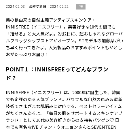
MODELS
モデルの購入品
2024.02.03
最終更新日：2024.02.22
PR
MODEL'S BLOG
おでかけ
美の島由来の自然主義アクティブスキンケア・
お悩み相談
TikTok
INNISFREE（イニスフリー）。美容好きな10代の間でも
「推せる」と大人気だよ。2月2日に、超おしゃれなグローバ
Instagram
ルフラッグシップストアがオープン。STモデルの加藤栞がい
ち早く行ってきたよ。人気製品のおすすめポイントもかとし
YouTube
おがたっぷりお届け！
FORTUNE
POINT１：INNISFREEってどんなブラン
ゲッターズ飯田
MISS SEVENTEEN
ド？
ミスセブンティーンニュース
MAGAZINE
INNISFREE（イニスフリー）は、2000年に誕生した、韓国
バックナンバー
INFORMATION
でも定評のある人気ブランド。パワフルな自然の恵み＆最新
技術でさまざまな肌悩みに対応する、ベストセラーアイテム
Seventeen
について
がたくさんあるよ。「毎日の肌をサポートするスキンケアブ
ランド」として10代の美容好きからの支持もバツグン♡ 日
本でも有名なIVE
チャン・ウォニョンさんとSEVENTEEN