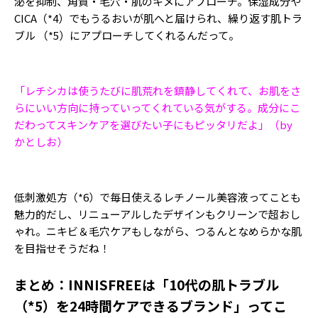
泌を抑制、角質・毛穴・肌のキメにアプローチ。保湿成分や
CICA（
*
4）でもうるおいが肌へと届けられ、繰り返す肌トラ
ブル （
*
5）にアプローチしてくれるんだって。
「レチシカは使うたびに肌荒れを鎮静してくれて、お肌をさ
らにいい方向に持っていってくれている気がする。成分にこ
だわってスキンケアを選びたい子にもピッタリだよ」（by
かとしお）
低刺激処方（
*
6）で毎日使えるレチノール美容液ってことも
魅力的だし、リニューアルしたデザインもクリーンで超おし
ゃれ。ニキビ＆毛穴ケアもしながら、つるんとなめらかな肌
を目指せそうだね！
まとめ：INNISFREEは「10代の肌トラブル
（*5）を24時間ケアできるブランド」ってこ