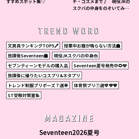
すすめスポット集♡
チ・コスメまで♪ 現役JKの
スクバの中身をのぞいてみ
た！
TREND WORD
文房具ランキングTOP5🖊
授業中お腹が鳴らない方法🏫
放課後Seventeen🏫
現役JKスクバの中身👜
セブンティーンモデルの購入品
Seventeen夏号発売中🌻🩵
放課後に撮りたいコスプリ&ネタプリ
トレンド制服プリポーズ７選🌟
体育祭プリ⑦選💛💜💙
ST受験対策室📝
MAGAZINE
Seventeen2026夏号