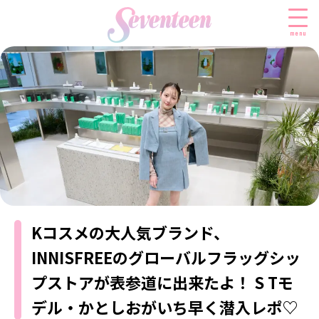
menu
すべての新着記事
FASHION
ファッションニュース
BEAUTY
モデル私服
ビューティニュース
SCHOOL
着回し
トレンドメイク
スクールニュース
Kコスメの大人気ブランド、
ENTERTAINMENT
着痩せ
ベストコスメ
制服コーデ
INNISFREEのグローバルフラッグシッ
エンタメニュース
LIFESTYLE
ヘアアレンジ・ヘアケア
学校ヘアメイク
プストアが表参道に出来たよ！ S Tモ
なにわ男子
ライフスタイルニュース
スキンケア
JK TREND
勉強・受験・進路
K-POP
デル・かとしおがいち早く潜入レポ♡
JKランキング・アワード
ボディケア
JKトレンドニュース