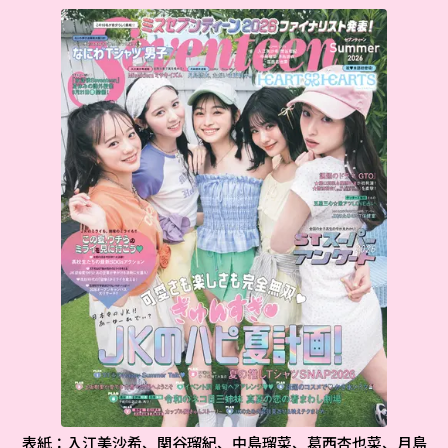
表紙：入江美沙希、関谷瑠紀、中島瑠菜、葛西杏也菜、月島