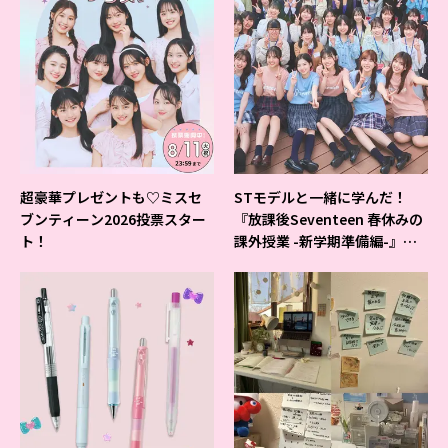
超豪華プレゼントも♡ミスセ
STモデルと一緒に学んだ！
ブンティーン2026投票スター
『放課後Seventeen 春休みの
ト！
課外授業 -新学期準備編-』イ
ベントの様子をレポ♡