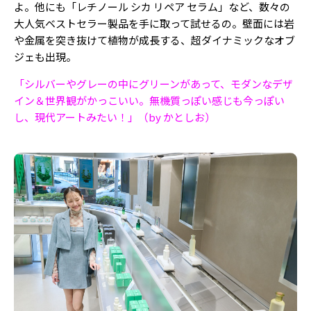
よ。他にも「レチノール シカ リペア セラム」など、数々の
大人気ベストセラー製品を手に取って試せるの。壁面には岩
や金属を突き抜けて植物が成長する、超ダイナミックなオブ
ジェも出現。
「シルバーやグレーの中にグリーンがあって、モダンなデザ
イン＆世界観がかっこいい。無機質っぽい感じも今っぽい
し、現代アートみたい！」（by かとしお）