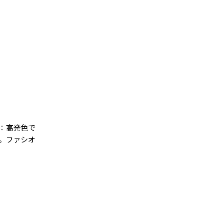
中：高発色で
に。ファシオ