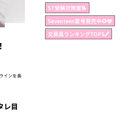
ST受験対策室📝
Seventeen夏号発売中🌻🩵
文房具ランキングTOP5🖊
！
ラインを長
タレ目