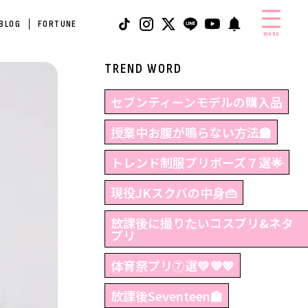
 BLOG
FORTUNE
menu
TREND WORD
セブンティーンモデルの購入品
授業中お腹が鳴らない方法🏫
トレンド制服プリポーズ７選🌟
現役JKスクバの中身👜
放課後に撮りたいコスプリ&ネタ
プリ
体育祭プリ⑦選💛💜💙
放課後Seventeen🏫