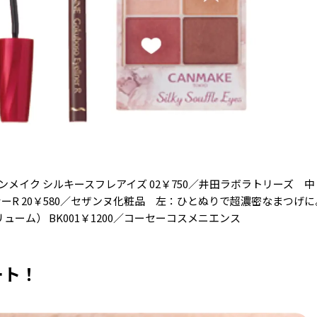
メイク シルキースフレアイズ 02￥750／井田ラボラトリーズ 
ナーR 20￥580／セザンヌ化粧品 左：ひとぬりで超濃密なまつげ
リューム） BK001￥1200／コーセーコスメニエンス
ート！