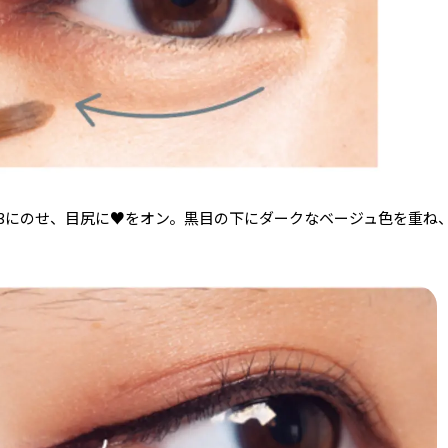
の3にのせ、目尻に♥をオン。黒目の下にダークなベージュ色を重ね