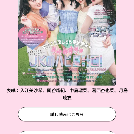
表紙：入江美沙希、関谷瑠紀、中島瑠菜、葛西杏也菜、月島
琉衣
試し読みはこちら