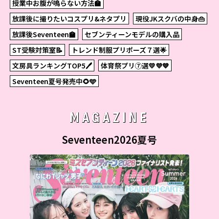
授業中お腹が鳴らない方法🏫
放課後に撮りたいコスプリ&ネタプリ
現役JKスクバの中身👜
放課後Seventeen🏫
セブンティーンモデルの購入品
ST受験対策室📝
トレンド制服プリポーズ７選🌟
文房具ランキングTOP5🖊
体育祭プリ⑦選💛💜💙
Seventeen夏号発売中🌻🩵
MAGAZINE
Seventeen2026夏号