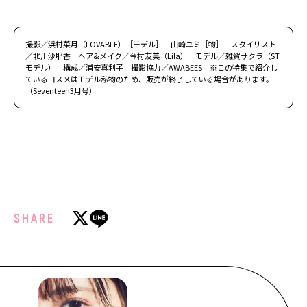
撮影／浜村菜月（LOVABLE）［モデル］ 山崎ユミ［物］ スタイリスト
／北川沙耶香 ヘア&メイク／今村友美（Lila） モデル／雑賀サクラ（ST
モデル） 構成／浦安真利子 撮影協力／AWABEES ※この特集で紹介し
ているコスメはモデル私物のため、販売が終了している場合があります。
（Seventeen3月号）
SHARE