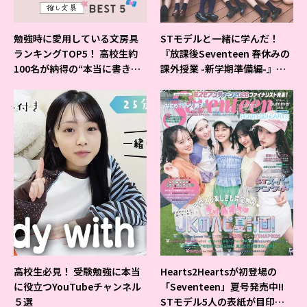
勉強時に愛用している文房具
STモデルと一緒に学んだ！
ランキングTOP5！ 高校生約
『放課後Seventeen 春休みの
100名が納得の“本当に書きや
課外授業 -新学期準備編-』イ
すいシャーペン”が1位に❤
ベントの様子をレポ♡
高校生必見！ 受験勉強に本当
Hearts2Heartsが初登場の
に役立つYouTubeチャンネル
「Seventeen」夏号発売中!!
５選
STモデル5人の表紙が目印だ