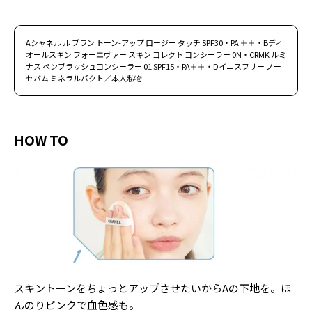
Follow us
Aシャネル ル ブラン トーン-アップ ロージー タッチ SPF30・PA ＋＋・Bディ
オールスキン フォーエヴァー スキン コレクト コンシーラー 0N・CRMK ルミ
ナス ペンブラッシュコンシーラー 01 SPF15・PA＋＋・Dイニスフリー ノー
ST member
セバム ミネラルパクト／本人私物
新規会員登録・ログイン
HOW TO
スキントーンをちょっとアップさせたいからAの下地を。ほ
んのりピンクで血色感も。