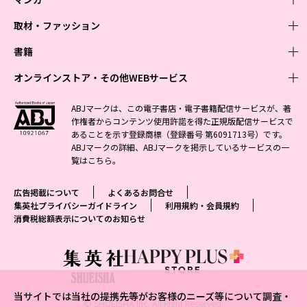
取材・ファッション
少年マンガ
週刊少年ジャンプ
書籍
青年マンガ
ファッション・美容
ジャンプSQ
少年ジャンプ+
Seventeen
オンラインストア・その他WEBサービス
少女マンガ
芸能・情報・スポーツ
文芸・文庫・総合
Vジャンプ
ジャンプTOON
non-no
ジャンプTOON
Myojo
すばる
女性マンガ
学芸・ノンフィクション・新書
オンラインストア
最強ジャンプ
ABJマークは、この電子書店・電子書籍配信サービスが、著
ZEBRACK
BAILA
ZEBRACK
週プレNEWS
小説すばる
作権者からコンテンツ使用許諾を得た正規版配信サービスで
ジャンプTOON
1日5分で、明日は変わる よみタイ yomitai
OTO
少年ジャンプ+
ライトノベル・ノベライズ
その他WEBサービス
S-MANGA
MAQUIA
あることを示す登録商標（登録番号 第6091713号）です。
S-MANGA
週プレ グラジャパ!
集英社 文芸ステーション
ZEBRACK
集英社学芸部 - 学芸・ノンフィクション
SHUEISHA MANGA-ART HERITAGE
ジャンプTOON
ABJマークの詳細、ABJマークを掲示しているサービスの一
集英社オレンジ文庫
集英社アドナビ
集英社ジャンプリミックス
SPUR
キッズ
集英社コミック文庫
Sportiva
web 集英社文庫
覧は
こちら
。
S-MANGA
集英社ビジネス書
ジャンプキャラクターズストア
ZEBRACK
JUMP j-BOOKS
集英社エディターズ・ラボ
集英社コミック文庫
LEE
集英社みらい文庫
りぼん
パラスポ
青春と読書
集英社コミック文庫
集英社新書
HAPPY PLUS STORE
ジャンプルーキー！
ダッシュエックス文庫公式サイト
広告掲載について
よくあるお問合せ
週刊ヤングジャンプ
eclat
集英社の児童図書 S-KIDS.LAND
マーガレット
アジア人物史
マンガMee公式サイト
集英社新書プラス - 知の水先案内人
SHUEISHA VOX
集英社プライバシーガイドライン
利用規約・会員規約
S-MANGA
集英社Webマガジン コバルト
ヤングジャンプ定期購読デジタル
T JAPAN
消費税総額表示についてのお知らせ
別冊マーガレット
リマコミ
kotoba
LEEマルシェ
集英社ジャンプリミックス
シフォン文庫
ヤンジャン！
HAPPY PLUS ONE
マンガMee公式サイト
マンガMeets
e!集英社
SHOP Marisol
集英社コミック文庫
となりのヤングジャンプ
MEN'S NON-NO
リマコミ
Cookie
情報・知識＆オピニオン imidas
eclat premium
グランドジャンプ
UOMO
マンガMeets
Cocohana
mirabella
当サイトでは当社の提携先等がお客様のニーズ等について調査・
ウルトラジャンプ
集英社オンライン
© SHUEISHA Inc. All Right Reserved.