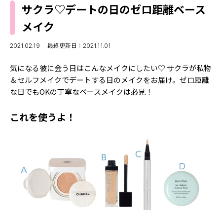
MODELS
サクラ♡デートの日のゼロ距離ベース
モデルの購入品
MODEL'S BLOG
メイク
おでかけ
お悩み相談
TikTok
2021.02.19
最終更新日：2021.11.01
Instagram
気になる彼に会う日はこんなメイクにしたい♡ サクラが私物
＆セルフメイクでデートする日のメイクをお届け。ゼロ距離
YouTube
な日でもOKの丁寧なベースメイクは必見！
FORTUNE
これを使うよ！
ゲッターズ飯田
MISS SEVENTEEN
ミスセブンティーンニュース
MAGAZINE
バックナンバー
INFORMATION
Seventeen
について