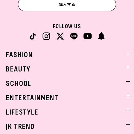
購入する
FOLLOW US
FASHION
ファッションニュース
BEAUTY
モデル私服
ビューティニュース
SCHOOL
着回し
トレンドメイク
着痩せ
スクールニュース
ENTERTAINMENT
ベストコスメ
制服コーデ
ヘアアレンジ・ヘアケア
エンタメニュース
LIFESTYLE
学校ヘアメイク
スキンケア
なにわ男子
勉強・受験・進路
ライフスタイルニュース
JK TREND
ボディケア
K-POP
JKランキング・アワード