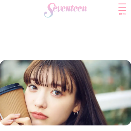
menu
すべての新着記事
FASHION
ファッションニュース
BEAUTY
モデル私服
ビューティニュース
SCHOOL
着回し
トレンドメイク
スクールニュース
ENTERTAINMENT
着痩せ
ベストコスメ
制服コーデ
エンタメニュース
LIFESTYLE
ヘアアレンジ・ヘアケア
学校ヘアメイク
なにわ男子
ライフスタイルニュース
スキンケア
JK TREND
勉強・受験・進路
K-POP
JKランキング・アワード
ボディケア
JKトレンドニュース