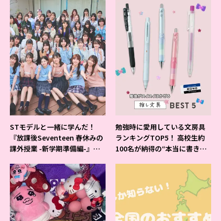
STモデルと一緒に学んだ！
勉強時に愛用している文房具
『放課後Seventeen 春休みの
ランキングTOP5！ 高校生約
課外授業 -新学期準備編-』イ
100名が納得の“本当に書きや
ベントの様子をレポ♡
すいシャーペン”が1位に❤