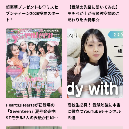
超豪華プレゼントも♡ミスセ
【受験の先輩に聞いてみた】
ブンティーン2026投票スター
モチベが上がる勉強空間のこ
ト！
だわりを大特集☆
Hearts2Heartsが初登場の
高校生必見！ 受験勉強に本当
「Seventeen」夏号発売中!!
に役立つYouTubeチャンネル
STモデル5人の表紙が目印だ
５選
よ♪