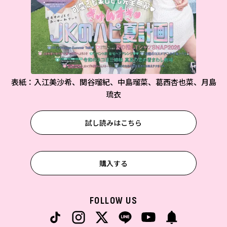
表紙：入江美沙希、関谷瑠紀、中島瑠菜、葛西杏也菜、月島
琉衣
試し読みはこちら
購入する
FOLLOW US