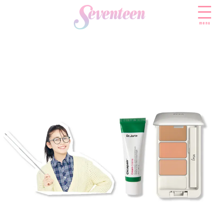
menu
すべての新着記事
FASHION
ファッションニュース
BEAUTY
モデル私服
ビューティニュース
SCHOOL
着回し
トレンドメイク
スクールニュース
ENTERTAINMENT
着痩せ
ベストコスメ
制服コーデ
エンタメニュース
LIFESTYLE
ヘアアレンジ・ヘアケア
学校ヘアメイク
なにわ男子
ライフスタイルニュース
スキンケア
JK TREND
勉強・受験・進路
K-POP
JKランキング・アワード
ボディケア
JKトレンドニュース