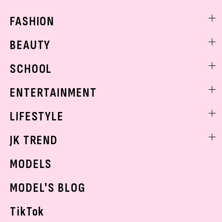
FASHION
ファッションニュース
BEAUTY
モデル私服
ビューティニュース
SCHOOL
着回し
トレンドメイク
着痩せ
スクールニュース
ENTERTAINMENT
ベストコスメ
制服コーデ
ヘアアレンジ・ヘアケア
エンタメニュース
LIFESTYLE
学校ヘアメイク
スキンケア
なにわ男子
勉強・受験・進路
ライフスタイルニュース
JK TREND
ボディケア
K-POP
JKランキング・アワード
JKトレンドニュース
MODELS
モデルの購入品
おでかけ
MODEL'S BLOG
お悩み相談
TikTok