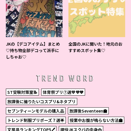
JKの【デコアイテム】まとめ
全国のJKに聞いた！地元のお
♡持ち物全部デコって派手に
すすめスポット集♡
しちゃお♡
TREND WORD
ST受験対策室📝
体育祭プリ⑦選💛💜💙
放課後に撮りたいコスプリ&ネタプリ
セブンティーンモデルの購入品
放課後Seventeen🏫
トレンド制服プリポーズ７選🌟
授業中お腹が鳴らない方法🏫
文房具ランキングTOP5🖊
現役JKスクバの中身👜