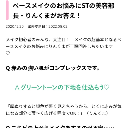
MODELS
ベースメイクのお悩みにSTの美容部
モデルの購入品
MODEL'S BLOG
長・りんくまがお答え！
おでかけ
お悩み相談
TikTok
2020.12.20
最終更新日：2022.08.02
Instagram
メイク初心者のみんな、大注目！ メイクの超基本となるベ
ースメイクのお悩みにりんくまが丁寧回答しちゃいます
YouTube
♡
FORTUNE
Q 赤みの強い肌がコンプレックスです。
ゲッターズ飯田
MISS SEVENTEEN
ミスセブンティーンニュース
MAGAZINE
バックナンバー
INFORMATION
「厚ぬりすると顔色が悪く見えちゃうから、とくに赤みが気
Seventeen
について
になる部分に薄〜く広げる程度でOK！」（りんくま）
Q ニキビの上からメイクをするのが不安……。