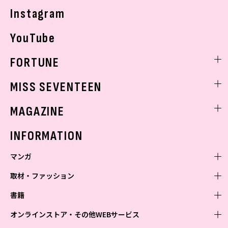
Instagram
YouTube
FORTUNE
ゲッターズ飯田
MISS SEVENTEEN
ミスセブンティーンニュース
MAGAZINE
バックナンバー
INFORMATION
マンガ
取材・ファッション
少年マンガ
週刊少年ジャンプ
書籍
青年マンガ
ファッション・美容
ジャンプSQ
少年ジャンプ+
Seventeen
オンラインストア・その他WEBサービス
少女マンガ
芸能・情報・スポーツ
文芸・文庫・総合
Vジャンプ
ジャンプTOON
non-no