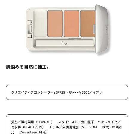
肌悩みを自然に補正。
クリエイティブコンシーラーe SPF25 ・PA+++￥3500／イプサ
撮影／浜村菜月（LOVABLE） スタイリスト／金山礼子 ヘア＆メイク／
徳永舞（BEAUTRIUM） モデル／久間田琳加（STモデル） 構成／中西彩
乃 （Seventeen1月号）