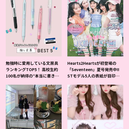
勉強時に愛用している文房具
Hearts2Heartsが初登場の
ランキングTOP5！ 高校生約
「Seventeen」夏号発売中!!
100名が納得の“本当に書きや
STモデル5人の表紙が目印だ
すいシャーペン”が1位に❤
よ♪