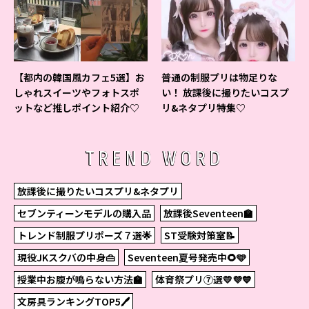
【都内の韓国風カフェ5選】お
普通の制服プリは物足りな
しゃれスイーツやフォトスポ
い！ 放課後に撮りたいコスプ
ットなど推しポイント紹介♡
リ&ネタプリ特集♡
TREND WORD
放課後に撮りたいコスプリ&ネタプリ
セブンティーンモデルの購入品
放課後Seventeen🏫
トレンド制服プリポーズ７選🌟
ST受験対策室📝
現役JKスクバの中身👜
Seventeen夏号発売中🌻🩵
授業中お腹が鳴らない方法🏫
体育祭プリ⑦選💛💜💙
文房具ランキングTOP5🖊