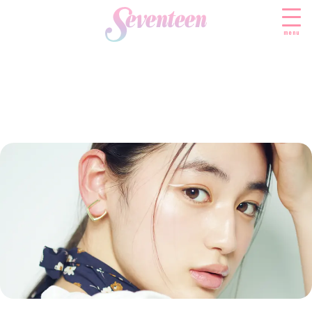
menu
すべての新着記事
FASHION
ファッションニュース
BEAUTY
モデル私服
ビューティニュース
SCHOOL
着回し
トレンドメイク
スクールニュース
ENTERTAINMENT
着痩せ
ベストコスメ
制服コーデ
エンタメニュース
LIFESTYLE
ヘアアレンジ・ヘアケア
学校ヘアメイク
なにわ男子
ライフスタイルニュース
スキンケア
JK TREND
勉強・受験・進路
K-POP
JKランキング・アワード
ボディケア
JKトレンドニュース