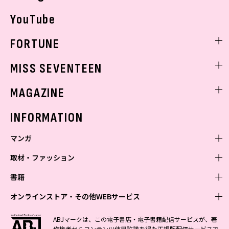
YouTube
FORTUNE
ゲッターズ飯田
MISS SEVENTEEN
ミスセブンティーンニュース
MAGAZINE
バックナンバー
INFORMATION
マンガ
取材・ファッション
少年マンガ
週刊少年ジャンプ
書籍
青年マンガ
ファッション・美容
ジャンプSQ
少年ジャンプ+
Seventeen
オンラインストア・その他WEBサービス
少女マンガ
芸能・情報・スポーツ
文芸・文庫・総合
Vジャンプ
ジャンプTOON
non-no
ジャンプTOON
Myojo
すばる
女性マンガ
学芸・ノンフィクション・新書
オンラインストア
最強ジャンプ
ABJマークは、この電子書店・電子書籍配信サービスが、著
ZEBRACK
BAILA
ZEBRACK
週プレNEWS
小説すばる
作権者からコンテンツ使用許諾を得た正規版配信サービスで