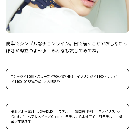
簡単でシンプルなチョンライン。白で描くことでおしゃれっ
ぽさが際立つよ〜♪ みんなも試してみてね。
Tシャツ￥1998・スカーフ￥700／SPINNS イヤリング￥1400・リング
￥1400（OSEWAYA）／お世話や
撮影／浜村菜月（LOVABLE）［モデル］ 富田恵［物］ スタイリスト／
金山礼子 ヘア＆メイク／George モデル／八木莉可子（STモデル） 構
成／平沢朋子