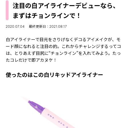
MODELS
注目の白アイライナーデビューなら、
モデルの購入品
MODEL'S BLOG
まずはチョンラインで！
おでかけ
お悩み相談
TikTok
2020.07.04
最終更新日：2021.08.17
Instagram
白アイライナーで目元をさりげなくデコるアイメイクが、モ
ード顔になれると注目の的。これからチャレンジするってコ
YouTube
は、とりあえず目尻に“チョンライン”を入れてみよう。たっ
たコレだけで即アカヌケ！
FORTUNE
ゲッターズ飯田
MISS SEVENTEEN
使ったのはこの白リキッドアイライナー
ミスセブンティーンニュース
MAGAZINE
バックナンバー
INFORMATION
Seventeen
について