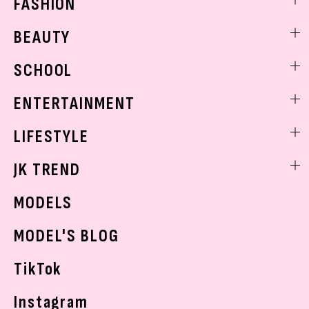
FASHION
ファッションニュース
BEAUTY
モデル私服
ビューティニュース
SCHOOL
着回し
トレンドメイク
着痩せ
スクールニュース
ENTERTAINMENT
ベストコスメ
制服コーデ
ヘアアレンジ・ヘアケア
エンタメニュース
LIFESTYLE
学校ヘアメイク
スキンケア
なにわ男子
勉強・受験・進路
ライフスタイルニュース
JK TREND
ボディケア
K-POP
JKランキング・アワード
JKトレンドニュース
MODELS
モデルの購入品
おでかけ
MODEL'S BLOG
お悩み相談
TikTok
Instagram