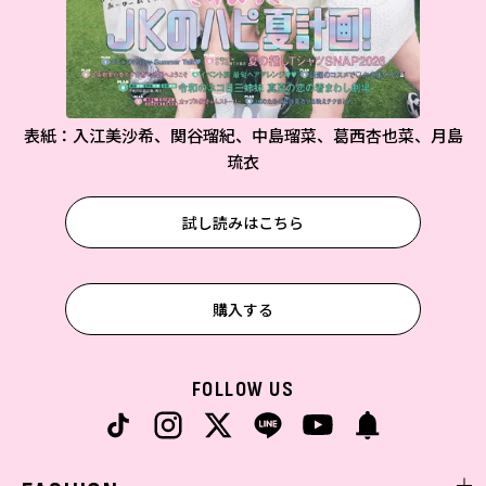
表紙：入江美沙希、関谷瑠紀、中島瑠菜、葛西杏也菜、月島
琉衣
試し読みはこちら
購入する
FOLLOW US