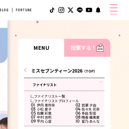
 BLOG
FORTUNE
menu
MENU
投票する！
ミスセブンティーン2026
（TOP）
ファイナリスト
ファイナリスト一覧
ファイナリストプロフィール
01
02
伊丹 恵玲奈
岩瀬 夕由
03
04
小松 愛子
佐々木 花奈
05
06
佐藤 彩葉
多田 梨音
07
08
中村 杏莉
晴香 織美愛
09
10
平内 心音
星乃 あんな