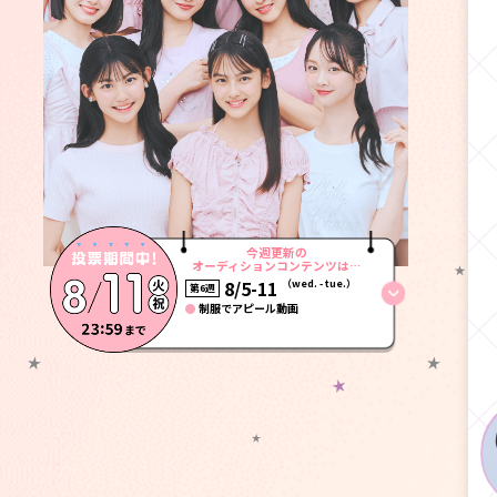
今週更新の
オーディションコンテンツは…
8/5-11
（wed. - tue.）
第6週
●
制服でアピール動画