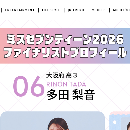
ENTERTAINMENT
LIFESTYLE
JK TREND
MODELS
MODEL'S
06
大阪府 高３
RINON TADA
多田 梨音