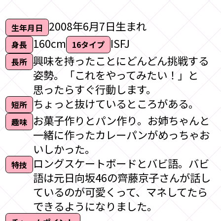
2008年6月7日生まれ
生年月日
160cm
ISFJ
身長
16タイプ
興味を持ったことにどんどん挑戦する
長所
姿勢。「これをやってみたい！」と
思ったらすぐ行動します。
ちょっと抜けているところがある。
短所
お菓子作りとパン作り。お姉ちゃんと
趣味
一緒に作ったカレーパンがめっちゃお
いしかった。
ロングスケートボードとバビ語。バビ
特技
語は元日向坂46の齊藤京子さんが話し
ているのが可愛くって、マネしてたら
できるようになりました。