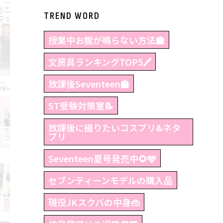
TREND WORD
授業中お腹が鳴らない方法🏫
文房具ランキングTOP5🖊
放課後Seventeen🏫
ST受験対策室📝
放課後に撮りたいコスプリ&ネタ
プリ
Seventeen夏号発売中🌻🩵
セブンティーンモデルの購入品
現役JKスクバの中身👜