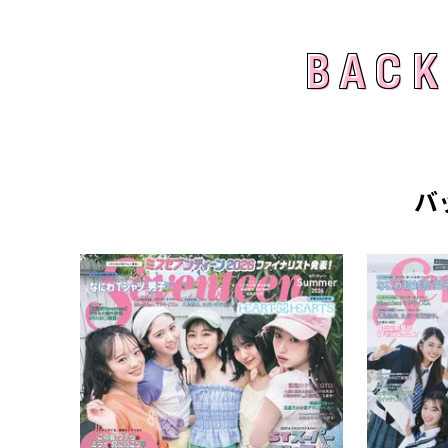
BACK
BACK
バ