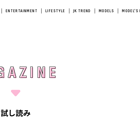
ENTERTAINMENT
LIFESTYLE
JK TREND
MODELS
MODEL'S
GAZINE
GAZINE
試し読み