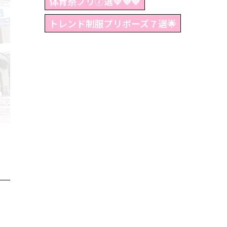
体育祭プリ⑦選💛💜💙
トレンド制服プリポーズ７選🌟