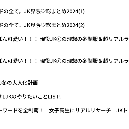
の全て。JK界隈♡総まとめ2024(1)
の全て。JK界隈♡総まとめ2024(2)
ばん可愛い！！！ 現役JK㋲の理想の冬制服＆超リアル
ばん可愛い！！！ 現役JK㋲の理想の冬制服＆超リアル
K㋲冬の大人化計画
JKのやりたいことLIST!
ーワードを全制覇！ 女子高生にリアルリサーチ JKト