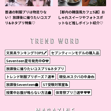
普通の制服プリは物足りな
【都内の韓国風カフェ5選】お
い！ 放課後に撮りたいコスプ
しゃれスイーツやフォトスポ
リ&ネタプリ特集♡
ットなど推しポイント紹介♡
TREND WORD
文房具ランキングTOP5🖊
セブンティーンモデルの購入品
Seventeen夏号発売中🌻🩵
放課後に撮りたいコスプリ&ネタプリ
トレンド制服プリポーズ７選🌟
現役JKスクバの中身👜
放課後Seventeen🏫
ST受験対策室📝
授業中お腹が鳴らない方法🏫
体育祭プリ⑦選💛💜💙
MAGAZINE