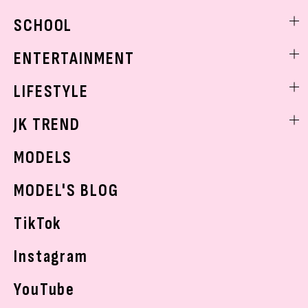
モデル私服
ビューティニュース
SCHOOL
着回し
トレンドメイク
着痩せ
スクールニュース
ENTERTAINMENT
ベストコスメ
制服コーデ
ヘアアレンジ・ヘアケア
エンタメニュース
LIFESTYLE
学校ヘアメイク
スキンケア
なにわ男子
勉強・受験・進路
ライフスタイルニュース
JK TREND
ボディケア
K-POP
JKランキング・アワード
JKトレンドニュース
MODELS
モデルの購入品
おでかけ
MODEL'S BLOG
お悩み相談
TikTok
Instagram
YouTube