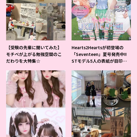
【受験の先輩に聞いてみた】
Hearts2Heartsが初登場の
モチベが上がる勉強空間のこ
「Seventeen」夏号発売中!!
だわりを大特集☆
STモデル5人の表紙が目印だ
よ♪