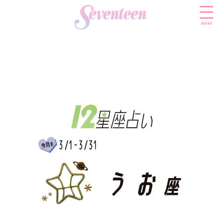
menu
すべての新着記事
FASHION
ファッションニュース
BEAUTY
モデル私服
ビューティニュース
SCHOOL
着回し
トレンドメイク
スクールニュース
ENTERTAINMENT
着痩せ
ベストコスメ
制服コーデ
エンタメニュース
LIFESTYLE
ヘアアレンジ・ヘアケア
学校ヘアメイク
なにわ男子
ライフスタイルニュース
スキンケア
JK TREND
勉強・受験・進路
K-POP
JKランキング・アワード
ボディケア
JKトレンドニュース