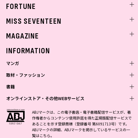
FORTUNE
ゲッターズ飯田
MISS SEVENTEEN
ミスセブンティーンニュース
MAGAZINE
バックナンバー
INFORMATION
マンガ
取材・ファッション
少年マンガ
週刊少年ジャンプ
書籍
青年マンガ
ファッション・美容
ジャンプSQ
少年ジャンプ+
Seventeen
オンラインストア・その他WEBサービス
少女マンガ
芸能・情報・スポーツ
文芸・文庫・総合
Vジャンプ
ジャンプTOON
non-no
ジャンプTOON
Myojo
すばる
女性マンガ
学芸・ノンフィクション・新書
オンラインストア
最強ジャンプ
ABJマークは、この電子書店・電子書籍配信サービスが、著
ZEBRACK
BAILA
ZEBRACK
週プレNEWS
小説すばる
作権者からコンテンツ使用許諾を得た正規版配信サービスで
ジャンプTOON
1日5分で、明日は変わる よみタイ yomitai
OTO
少年ジャンプ+
ライトノベル・ノベライズ
その他WEBサービス
S-MANGA
MAQUIA
あることを示す登録商標（登録番号 第6091713号）です。
S-MANGA
週プレ グラジャパ!
集英社 文芸ステーション
ZEBRACK
集英社学芸部 - 学芸・ノンフィクション
SHUEISHA MANGA-ART HERITAGE
ジャンプTOON
ABJマークの詳細、ABJマークを掲示しているサービスの一
集英社オレンジ文庫
集英社アドナビ
集英社ジャンプリミックス
SPUR
キッズ
集英社コミック文庫
Sportiva
web 集英社文庫
覧は
こちら
。
S-MANGA
集英社ビジネス書
ジャンプキャラクターズストア