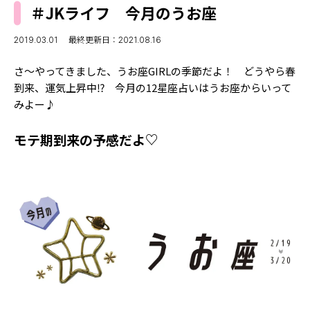
MODELS
＃JKライフ 今月のうお座
モデルの購入品
MODEL'S BLOG
おでかけ
2019.03.01
最終更新日：2021.08.16
お悩み相談
TikTok
さ～やってきました、うお座GIRLの季節だよ！ どうやら春
Instagram
到来、運気上昇中⁉ 今月の12星座占いはうお座からいって
みよー♪
YouTube
モテ期到来の予感だよ♡
FORTUNE
ゲッターズ飯田
MISS SEVENTEEN
ミスセブンティーンニュース
MAGAZINE
バックナンバー
INFORMATION
Seventeen
について