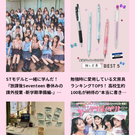
STモデルと一緒に学んだ！
勉強時に愛用している文房具
『放課後Seventeen 春休みの
ランキングTOP5！ 高校生約
課外授業 -新学期準備編-』イ
100名が納得の“本当に書きや
ベントの様子をレポ♡
すいシャーペン”が1位に❤