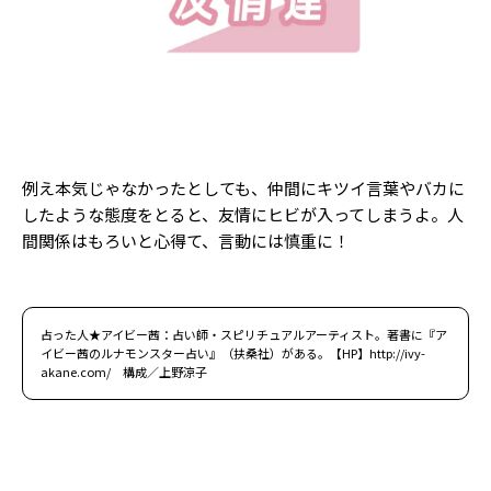
例え本気じゃなかったとしても、仲間にキツイ言葉やバカに
したような態度をとると、友情にヒビが入ってしまうよ。人
間関係はもろいと心得て、言動には慎重に！
占った人★アイビー茜：占い師・スピリチュアルアーティスト。著書に『ア
イビー茜のルナモンスター占い』（扶桑社）がある。【HP】http://ivy-
akane.com/ 構成／上野涼子