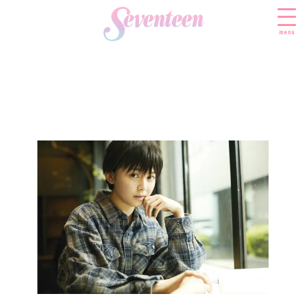
menu
すべての新着記事
FASHION
ファッションニュース
BEAUTY
モデル私服
ビューティニュース
SCHOOL
着回し
トレンドメイク
スクールニュース
ENTERTAINMENT
着痩せ
ベストコスメ
制服コーデ
エンタメニュース
LIFESTYLE
ヘアアレンジ・ヘアケア
学校ヘアメイク
なにわ男子
ライフスタイルニュース
スキンケア
JK TREND
勉強・受験・進路
K-POP
JKランキング・アワード
ボディケア
JKトレンドニュース