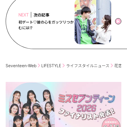
次の記事
NEXT
初デート♡彼の心をガッツリつか
むには⁉
Seventeen-Web
LIFESTYLE
ライフスタイルニュース
花恋が