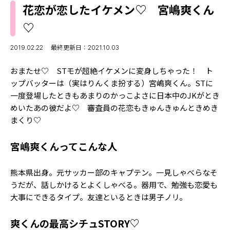
MODELS
花恋が恋したイケメン♡ 宮嶋爽くん
モデルの購入品
MODEL'S BLOG
♡
おでかけ
お悩み相談
TikTok
2019.02.22
最終更新日：2021.10.03
Instagram
おまたせ♡ STモが超絶イケメンに変身しちゃった！ ト
ップバッターは（実はりんくま扮する）宮嶋爽くん。STに
YouTube
一度登場したときもあまりのかっこよさに日本中のJKがとき
めいたあの彼だよ♡ 審査員の花恋もきゅんきゅんときめき
FORTUNE
まくり♡
ゲッターズ飯田
MISS SEVENTEEN
宮嶋爽くんってこんな人
ミスセブンティーンニュース
MAGAZINE
バックナンバー
熊本県出身。元サッカー部のキャプテン。一見しゃべらなそ
INFORMATION
うだが、話しかけるとよくしゃべる。器用で、勉強も恋愛も
Seventeen
大事にできるタイプ。友達といるときは男子ノリ。
について
爽くんの最高シチュSTORY♡