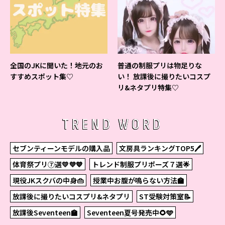
全国のJKに聞いた！地元のお
普通の制服プリは物足りな
すすめスポット集♡
い！ 放課後に撮りたいコスプ
リ&ネタプリ特集♡
TREND WORD
セブンティーンモデルの購入品
文房具ランキングTOP5🖊
体育祭プリ⑦選💛💜💙
トレンド制服プリポーズ７選🌟
現役JKスクバの中身👜
授業中お腹が鳴らない方法🏫
放課後に撮りたいコスプリ&ネタプリ
ST受験対策室📝
放課後Seventeen🏫
Seventeen夏号発売中🌻🩵