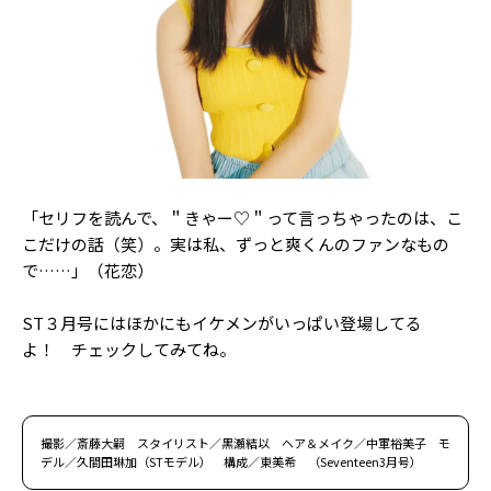
「セリフを読んで、＂きゃー♡＂って言っちゃったのは、こ
こだけの話（笑）。実は私、ずっと爽くんのファンなもの
で……」（花恋）
ST３月号にはほかにもイケメンがいっぱい登場してる
よ！ チェックしてみてね。
撮影／斎藤大嗣 スタイリスト／黒瀬結以 ヘア＆メイク／中軍裕美子 モ
デル／久間田琳加（STモデル） 構成／東美希 （Seventeen3月号）