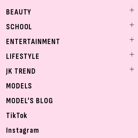
ファッションニュース
BEAUTY
モデル私服
ビューティニュース
SCHOOL
着回し
トレンドメイク
着痩せ
スクールニュース
ENTERTAINMENT
ベストコスメ
制服コーデ
ヘアアレンジ・ヘアケア
エンタメニュース
LIFESTYLE
学校ヘアメイク
スキンケア
なにわ男子
勉強・受験・進路
ライフスタイルニュース
JK TREND
ボディケア
K-POP
JKランキング・アワード
JKトレンドニュース
MODELS
モデルの購入品
おでかけ
MODEL'S BLOG
お悩み相談
TikTok
Instagram