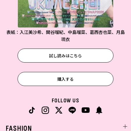
表紙：入江美沙希、関谷瑠紀、中島瑠菜、葛西杏也菜、月島
琉衣
試し読みはこちら
購入する
FOLLOW US
FASHION