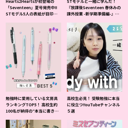
Hearts2Heartsが初登場の
STモデルと一緒に学んだ！
「Seventeen」夏号発売中!!
『放課後Seventeen 春休みの
STモデル5人の表紙が目印だ
課外授業 -新学期準備編-』イ
よ♪
ベントの様子をレポ♡
勉強時に愛用している文房具
高校生必見！ 受験勉強に本当
ランキングTOP5！ 高校生約
に役立つYouTubeチャンネル
100名が納得の“本当に書きや
５選
すいシャーペン”が1位に❤