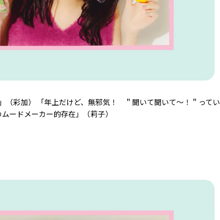
」（彩加） 「年上だけど、無邪気！ ＂聞いて聞いて〜！＂って
のムードメーカー的存在」（莉子）