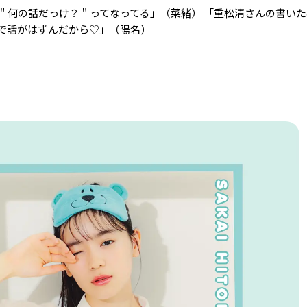
＂何の話だっけ？＂ってなってる」（菜緒） 「重松清さんの書い
で話がはずんだから♡」（陽名）