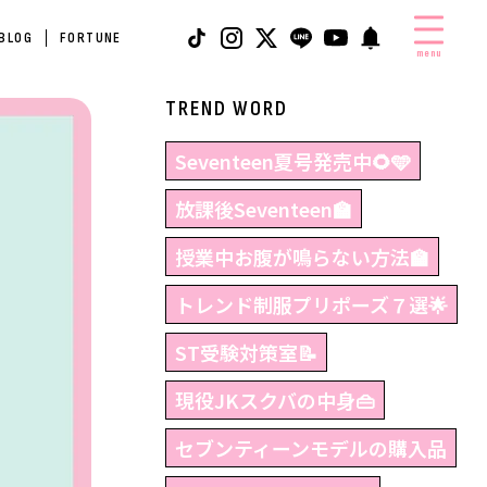
 BLOG
FORTUNE
menu
TREND WORD
Seventeen夏号発売中🌻🩵
放課後Seventeen🏫
授業中お腹が鳴らない方法🏫
トレンド制服プリポーズ７選🌟
ST受験対策室📝
現役JKスクバの中身👜
セブンティーンモデルの購入品