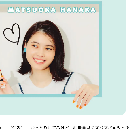
）」（仁香） 「おっとりしてるけど、結構意見をズバズバ言うと