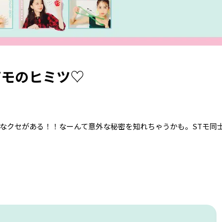
Tモのヒミツ♡
んなクセがある！！なーんて意外な秘密を知れちゃうかも。STモ同