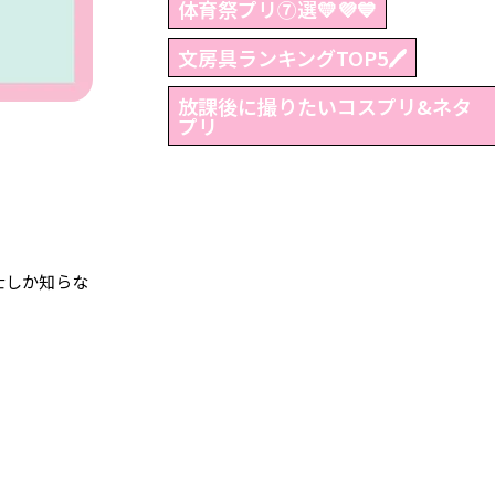
体育祭プリ⑦選💛💜💙
文房具ランキングTOP5🖊
放課後に撮りたいコスプリ&ネタ
プリ
士しか知らな