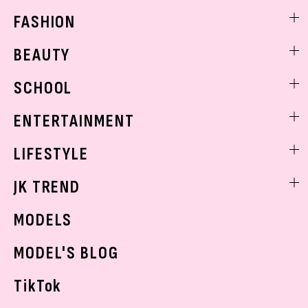
FASHION
ファッションニュース
BEAUTY
モデル私服
ビューティニュース
SCHOOL
着回し
トレンドメイク
着痩せ
スクールニュース
ENTERTAINMENT
ベストコスメ
制服コーデ
ヘアアレンジ・ヘアケア
エンタメニュース
LIFESTYLE
学校ヘアメイク
スキンケア
なにわ男子
勉強・受験・進路
ライフスタイルニュース
JK TREND
ボディケア
K-POP
JKランキング・アワード
JKトレンドニュース
MODELS
モデルの購入品
おでかけ
MODEL'S BLOG
お悩み相談
TikTok