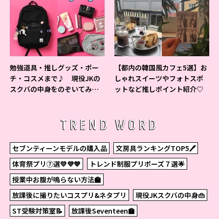
勉強道具・推しグッズ・ポー
【都内の韓国風カフェ5選】お
チ・コスメまで♪ 現役JKの
しゃれスイーツやフォトスポ
スクバの中身をのぞいてみ
ットなど推しポイント紹介♡
た！
TREND WORD
セブンティーンモデルの購入品
文房具ランキングTOP5🖊
体育祭プリ⑦選💛💜💙
トレンド制服プリポーズ７選🌟
授業中お腹が鳴らない方法🏫
放課後に撮りたいコスプリ&ネタプリ
現役JKスクバの中身👜
ST受験対策室📝
放課後Seventeen🏫