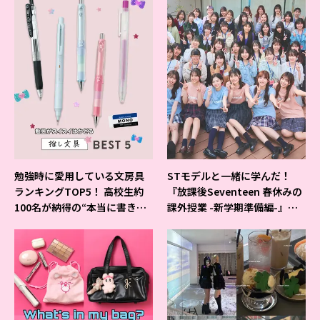
勉強時に愛用している文房具
STモデルと一緒に学んだ！
ランキングTOP5！ 高校生約
『放課後Seventeen 春休みの
100名が納得の“本当に書きや
課外授業 -新学期準備編-』イ
すいシャーペン”が1位に❤
ベントの様子をレポ♡