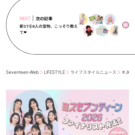
次の記事
NEXT
新ST㋲6人の宝物、こっそり教え
て❤
Seventeen-Web
LIFESTYLE
ライフスタイルニュース
＃JK