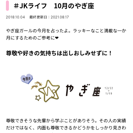
MODELS
＃JKライフ 10月のやぎ座
モデルの購入品
MODEL'S BLOG
おでかけ
2018.10.04
最終更新日：2021.08.17
お悩み相談
TikTok
やぎ座ガールの今月を占ったよ。ラッキーなこと満載な一か
Instagram
月にするためのご参考に❤
YouTube
尊敬や好きの気持ちは出しおしみせずに！
FORTUNE
ゲッターズ飯田
MISS SEVENTEEN
ミスセブンティーンニュース
MAGAZINE
バックナンバー
INFORMATION
Seventeen
について
尊敬できそうな先輩から学ぶことがありそう。その人の実績
だけではなく、内面も尊敬できるかどうかをしっかり見きわ