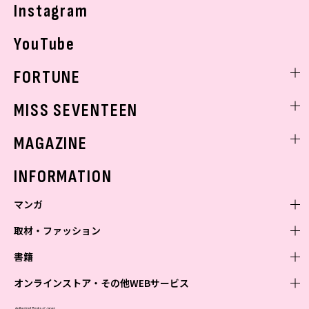
Instagram
YouTube
FORTUNE
ゲッターズ飯田
MISS SEVENTEEN
ミスセブンティーンニュース
MAGAZINE
バックナンバー
INFORMATION
マンガ
取材・ファッション
少年マンガ
週刊少年ジャンプ
書籍
青年マンガ
ファッション・美容
ジャンプSQ
少年ジャンプ+
Seventeen
オンラインストア・その他WEBサービス
少女マンガ
芸能・情報・スポーツ
文芸・文庫・総合
Vジャンプ
ジャンプTOON
non-no
ジャンプTOON
Myojo
すばる