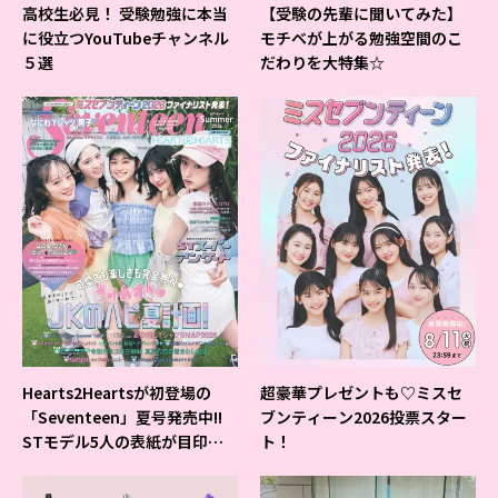
高校生必見！ 受験勉強に本当
【受験の先輩に聞いてみた】
に役立つYouTubeチャンネル
モチベが上がる勉強空間のこ
５選
だわりを大特集☆
Hearts2Heartsが初登場の
超豪華プレゼントも♡ミスセ
「Seventeen」夏号発売中!!
ブンティーン2026投票スター
STモデル5人の表紙が目印だ
ト！
よ♪