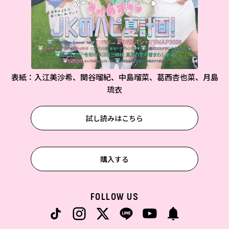
表紙：入江美沙希、関谷瑠紀、中島瑠菜、葛西杏也菜、月島
琉衣
試し読みはこちら
購入する
FOLLOW US