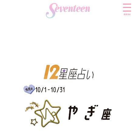
menu
すべての新着記事
FASHION
ファッションニュース
BEAUTY
モデル私服
ビューティニュース
SCHOOL
着回し
トレンドメイク
スクールニュース
ENTERTAINMENT
着痩せ
ベストコスメ
制服コーデ
エンタメニュース
LIFESTYLE
ヘアアレンジ・ヘアケア
学校ヘアメイク
なにわ男子
ライフスタイルニュース
スキンケア
JK TREND
勉強・受験・進路
K-POP
JKランキング・アワード
ボディケア
JKトレンドニュース