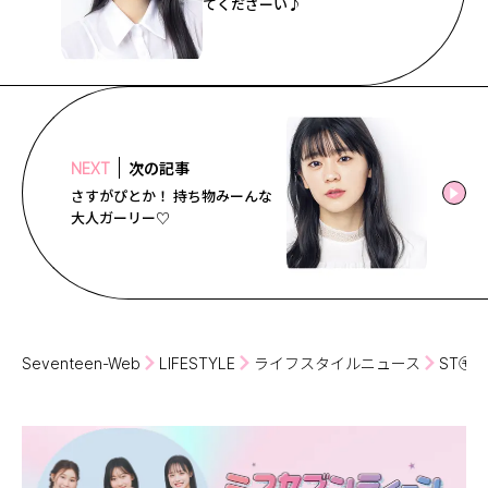
てくださーい♪
次の記事
NEXT
さすがぴとか！ 持ち物みーんな
大人ガーリー♡
Seventeen-Web
LIFESTYLE
ライフスタイルニュース
ST㋲