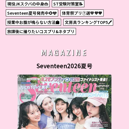
現役JKスクバの中身👜
ST受験対策室📝
Seventeen夏号発売中🌻🩵
体育祭プリ⑦選💛💜💙
授業中お腹が鳴らない方法🏫
文房具ランキングTOP5🖊
放課後に撮りたいコスプリ&ネタプリ
MAGAZINE
Seventeen2026夏号