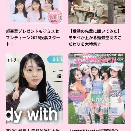
超豪華プレゼントも♡ミスセ
【受験の先輩に聞いてみた】
ブンティーン2026投票スター
モチベが上がる勉強空間のこ
ト！
だわりを大特集☆
高校生必見！ 受験勉強に本当
Hearts2Heartsが初登場の