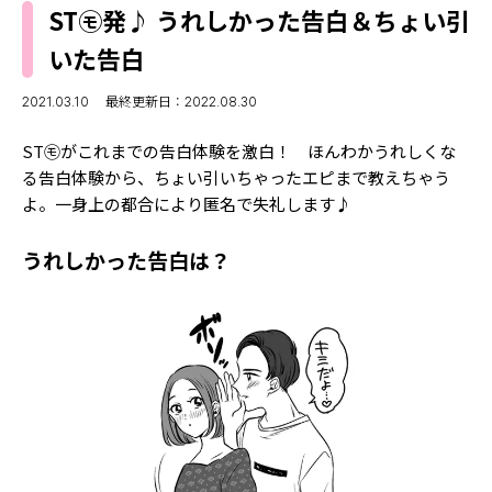
MODELS
ST㋲発♪ うれしかった告白＆ちょい引
モデルの購入品
MODEL'S BLOG
いた告白
おでかけ
お悩み相談
TikTok
2021.03.10
最終更新日：2022.08.30
Instagram
ST㋲がこれまでの告白体験を激白！ ほんわかうれしくな
る告白体験から、ちょい引いちゃったエピまで教えちゃう
YouTube
よ。一身上の都合により匿名で失礼します♪
FORTUNE
うれしかった告白は？
ゲッターズ飯田
MISS SEVENTEEN
ミスセブンティーンニュース
MAGAZINE
バックナンバー
INFORMATION
Seventeen
について