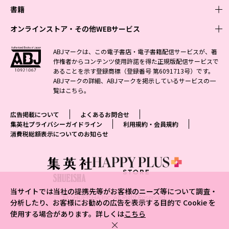
週刊少年ジャンプ
書籍
青年マンガ
ファッション・美容
ジャンプSQ
少年ジャンプ+
Seventeen
オンラインストア・その他WEBサービス
少女マンガ
芸能・情報・スポーツ
文芸・文庫・総合
Vジャンプ
ジャンプTOON
non-no
ジャンプTOON
Myojo
すばる
女性マンガ
学芸・ノンフィクション・新書
オンラインストア
最強ジャンプ
ABJマークは、この電子書店・電子書籍配信サービスが、著
ZEBRACK
BAILA
ZEBRACK
週プレNEWS
小説すばる
作権者からコンテンツ使用許諾を得た正規版配信サービスで
ジャンプTOON
1日5分で、明日は変わる よみタイ yomitai
OTO
少年ジャンプ+
ライトノベル・ノベライズ
その他WEBサービス
S-MANGA
MAQUIA
あることを示す登録商標（登録番号 第6091713号）です。
S-MANGA
週プレ グラジャパ!
集英社 文芸ステーション
ZEBRACK
集英社学芸部 - 学芸・ノンフィクション
SHUEISHA MANGA-ART HERITAGE
ジャンプTOON
ABJマークの詳細、ABJマークを掲示しているサービスの一
集英社オレンジ文庫
集英社アドナビ
集英社ジャンプリミックス
SPUR
キッズ
集英社コミック文庫
Sportiva
web 集英社文庫
覧は
こちら
。
S-MANGA
集英社ビジネス書
ジャンプキャラクターズストア
ZEBRACK
JUMP j-BOOKS
集英社エディターズ・ラボ
集英社コミック文庫
LEE
集英社みらい文庫
りぼん
パラスポ
青春と読書
集英社コミック文庫
集英社新書
HAPPY PLUS STORE
ジャンプルーキー！
ダッシュエックス文庫公式サイト
広告掲載について
よくあるお問合せ
週刊ヤングジャンプ
eclat
集英社の児童図書 S-KIDS.LAND
マーガレット
アジア人物史
マンガMee公式サイト
集英社新書プラス - 知の水先案内人
SHUEISHA VOX
集英社プライバシーガイドライン
利用規約・会員規約
S-MANGA
集英社Webマガジン コバルト
ヤングジャンプ定期購読デジタル
T JAPAN
消費税総額表示についてのお知らせ
別冊マーガレット
リマコミ
kotoba
LEEマルシェ
集英社ジャンプリミックス
シフォン文庫
ヤンジャン！
HAPPY PLUS ONE
マンガMee公式サイト
マンガMeets
e!集英社
SHOP Marisol
集英社コミック文庫
となりのヤングジャンプ
MEN'S NON-NO
リマコミ
Cookie
情報・知識＆オピニオン imidas
eclat premium
グランドジャンプ
UOMO
マンガMeets
Cocohana
mirabella
当サイトでは当社の提携先等がお客様のニーズ等について調査・
ウルトラジャンプ
集英社オンライン
© SHUEISHA Inc. All Right Reserved.
office YOU
mirabella homme
分析したり、お客様にお勧めの広告を表示する目的で Cookie を
使用する場合があります。詳しくは
こちら
zakka market