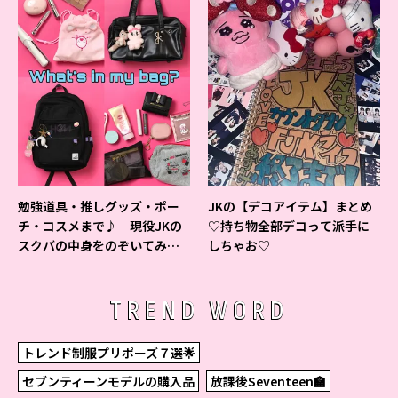
勉強道具・推しグッズ・ポー
JKの【デコアイテム】まとめ
チ・コスメまで♪ 現役JKの
♡持ち物全部デコって派手に
スクバの中身をのぞいてみ
しちゃお♡
た！
TREND WORD
トレンド制服プリポーズ７選🌟
セブンティーンモデルの購入品
放課後Seventeen🏫