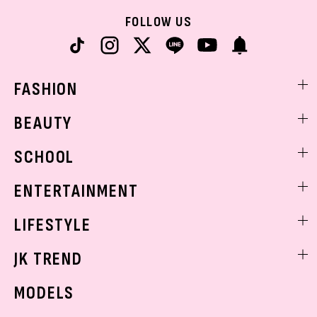
FOLLOW US
FASHION
ファッションニュース
BEAUTY
モデル私服
ビューティニュース
SCHOOL
着回し
トレンドメイク
着痩せ
スクールニュース
ENTERTAINMENT
ベストコスメ
制服コーデ
ヘアアレンジ・ヘアケア
エンタメニュース
LIFESTYLE
学校ヘアメイク
スキンケア
なにわ男子
勉強・受験・進路
ライフスタイルニュース
JK TREND
ボディケア
K-POP
JKランキング・アワード
JKトレンドニュース
MODELS
モデルの購入品
おでかけ