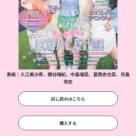
表紙：入江美沙希、関谷瑠紀、中島瑠菜、葛西杏也菜、月島
琉衣
試し読みはこちら
購入する