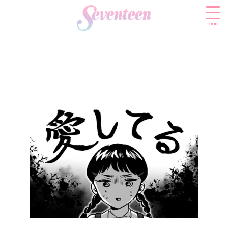
menu
すべての新着記事
FASHION
ファッションニュース
BEAUTY
モデル私服
ビューティニュース
SCHOOL
着回し
トレンドメイク
スクールニュース
ENTERTAINMENT
着痩せ
ベストコスメ
制服コーデ
エンタメニュース
LIFESTYLE
ヘアアレンジ・ヘアケア
学校ヘアメイク
なにわ男子
ライフスタイルニュース
スキンケア
JK TREND
勉強・受験・進路
K-POP
JKランキング・アワード
ボディケア
JKトレンドニュース