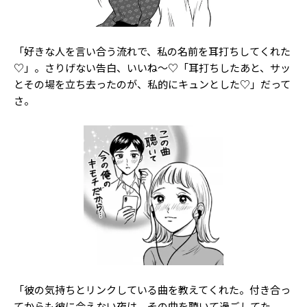
Follow us
「好きな人を言い合う流れで、私の名前を耳打ちしてくれた
♡」。さりげない告白、いいね～♡「耳打ちしたあと、サッ
ST member
とその場を立ち去ったのが、私的にキュンとした♡」だって
さ。
新規会員登録・ログイン
「彼の気持ちとリンクしている曲を教えてくれた。付き合っ
てからも彼に会えない夜は、その曲を聴いて過ごしてた