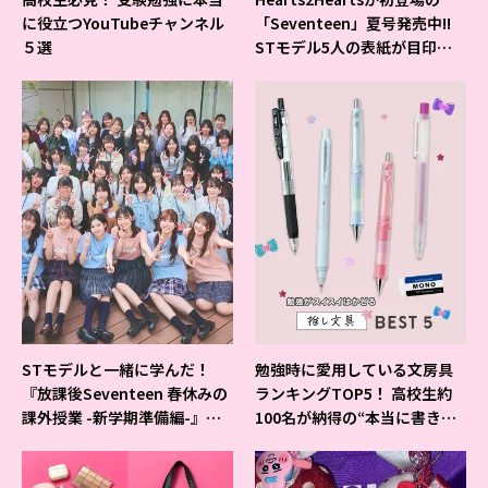
に役立つYouTubeチャンネル
「Seventeen」夏号発売中!!
５選
STモデル5人の表紙が目印だ
よ♪
STモデルと一緒に学んだ！
勉強時に愛用している文房具
『放課後Seventeen 春休みの
ランキングTOP5！ 高校生約
課外授業 -新学期準備編-』イ
100名が納得の“本当に書きや
ベントの様子をレポ♡
すいシャーペン”が1位に❤