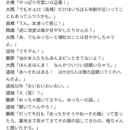
大橋
「やっぱり可愛いは正義！」
Follow us
大西
「でもキョロ（高橋）だけはいちばん年齢が近いってこ
ともあってふつうかも。」
高橋
「うん。友達って感じ！」
西畑
「逆に流星は誰か甘やかしたりせんの？」
ST member
大西
「あ、でもみっちーと謙杜のことは甘やかしちゃう
新規会員登録・ログイン
よ。」
道枝「うそやん！ 」
藤原
「当の本人たちもあんまピンときてないよ？」
大西
「ほんまほんま！ なんかついつい話聞いちゃう。」
道枝
「あ〜それはある！ ほかの5人は僕の話聞いてくれへ
んのよ。」
道枝以外「おいおいおいおい。」
道枝
「え（笑）？」
藤原
「めっちゃ聞いてるやん、みっちーの話。」
道枝
「聞いてへんやろ！」
藤原
「だって今日も『あったかそうやね〜その服』って言っ
たら、裏地まで見せてきてその服の話してきたの、俺ちゃん
と聞いたから。」