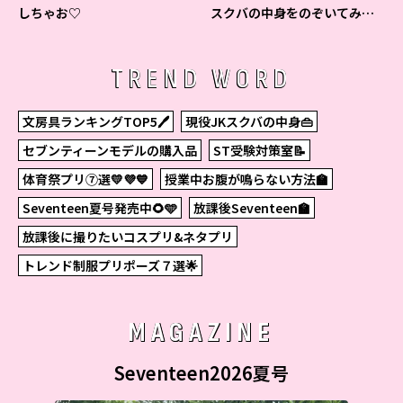
しちゃお♡
スクバの中身をのぞいてみ
た！
TREND WORD
文房具ランキングTOP5🖊
現役JKスクバの中身👜
セブンティーンモデルの購入品
ST受験対策室📝
体育祭プリ⑦選💛💜💙
授業中お腹が鳴らない方法🏫
Seventeen夏号発売中🌻🩵
放課後Seventeen🏫
放課後に撮りたいコスプリ&ネタプリ
トレンド制服プリポーズ７選🌟
MAGAZINE
Seventeen2026夏号