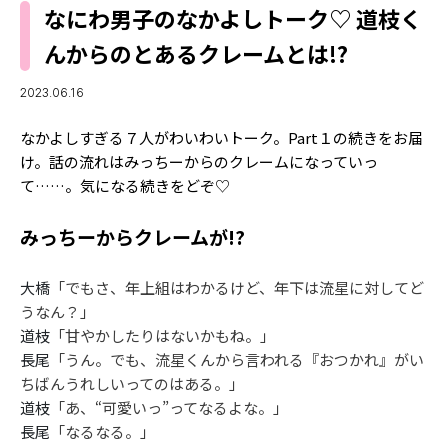
MODELS
なにわ男子のなかよしトーク♡ 道枝く
モデルの購入品
MODEL'S BLOG
んからのとあるクレームとは!?
おでかけ
お悩み相談
TikTok
2023.06.16
Instagram
なかよしすぎる７人がわいわいトーク。Part１の続きをお届
け。話の流れはみっちーからのクレームになっていっ
YouTube
て……。気になる続きをどぞ♡
FORTUNE
みっちーからクレームが!?
ゲッターズ飯田
MISS SEVENTEEN
大橋
「でもさ、年上組はわかるけど、年下は流星に対してど
ミスセブンティーンニュース
MAGAZINE
うなん？」
バックナンバー
道枝
INFORMATION
「甘やかしたりはないかもね。」
長尾
「うん。でも、流星くんから言われる『おつかれ』がい
Seventeen
ちばんうれしいってのはある。」
について
道枝
「あ、“可愛いっ”ってなるよな。」
長尾
「なるなる。」