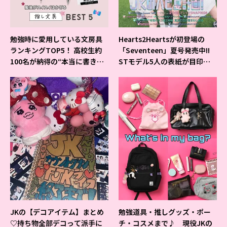
勉強時に愛用している文房具
Hearts2Heartsが初登場の
ランキングTOP5！ 高校生約
「Seventeen」夏号発売中!!
100名が納得の“本当に書きや
STモデル5人の表紙が目印だ
すいシャーペン”が1位に❤
よ♪
JKの【デコアイテム】まとめ
勉強道具・推しグッズ・ポー
♡持ち物全部デコって派手に
チ・コスメまで♪ 現役JKの