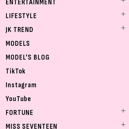
ENTERTAINMENT
ベストコスメ
制服コーデ
ヘアアレンジ・ヘアケア
エンタメニュース
LIFESTYLE
学校ヘアメイク
スキンケア
なにわ男子
勉強・受験・進路
ライフスタイルニュース
JK TREND
ボディケア
K-POP
JKランキング・アワード
JKトレンドニュース
MODELS
モデルの購入品
おでかけ
MODEL'S BLOG
お悩み相談
TikTok
Instagram
YouTube
FORTUNE
ゲッターズ飯田
MISS SEVENTEEN