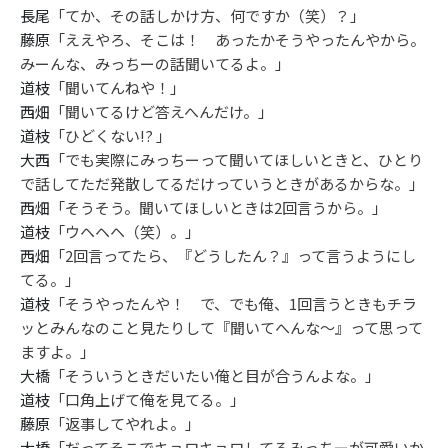
長尾
「てか、その話しかけ方、何ですか（笑）？」
藤原
「ええやろ、そこは！ あったかそうやったんやから。
みーんな、みっちーの話聞いてるよ。」
道枝
「聞いてんねや！」
西畑
「聞いてるけど答えへんだけ。」
道枝
「ひどくない!? 」
大西
「でも実際にみっちーって聞いてほしいときと、ひとり
で話してただ発散してるだけっていうときがあるからな。」
西畑
「そうそう。聞いてほしいときは2回言うから。」
道枝
「ウヘヘヘ（笑）。」
西畑
「2回言ってたら、『どうしたん？』って言うようにし
てる。」
道枝
「そうやったんや！ で、でも俺、1回言うときもチラ
ッとみんなのこと見たりして『聞いてへんな〜』って思って
ますよ。」
大橋
「そういうときだいたい俺と目が合うんよな。」
道枝
「口角上げて俺を見てる。」
藤原
「返事してやれよ。」
大橋
「だってそこでキョロキョロしてるみっちーが可愛いか