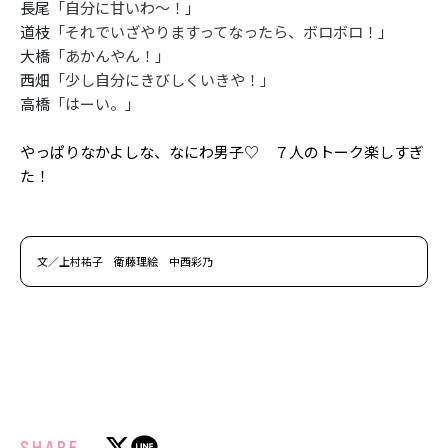
長尾
「自分に甘いわ〜！」
道枝
「それでいざやりますってなったら、ボロボロ！」
大橋
「あかんやん！」
西畑
「少し自分にきびしくいきや！」
高橋
「はーい。」
やっぱりなかよしな、なにわ男子♡ ７人のトーク楽しすぎ
た！
文／上村祐子 衛藤理絵 中西彩乃
SHARE