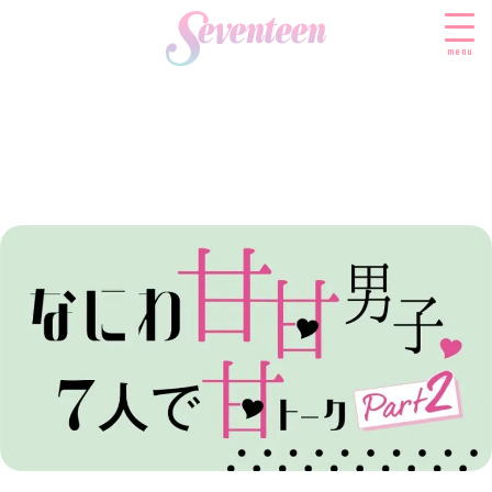
menu
すべての新着記事
FASHION
ファッションニュース
BEAUTY
モデル私服
ビューティニュース
SCHOOL
着回し
トレンドメイク
スクールニュース
ENTERTAINMENT
着痩せ
ベストコスメ
制服コーデ
エンタメニュース
LIFESTYLE
ヘアアレンジ・ヘアケア
学校ヘアメイク
なにわ男子
ライフスタイルニュース
スキンケア
JK TREND
勉強・受験・進路
K-POP
JKランキング・アワード
ボディケア
JKトレンドニュース