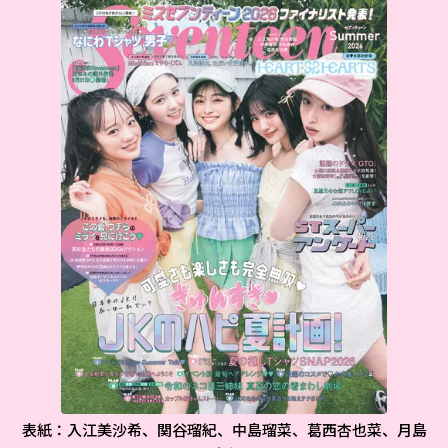
表紙：入江美沙希、関谷瑠紀、中島瑠菜、葛西杏也菜、月島