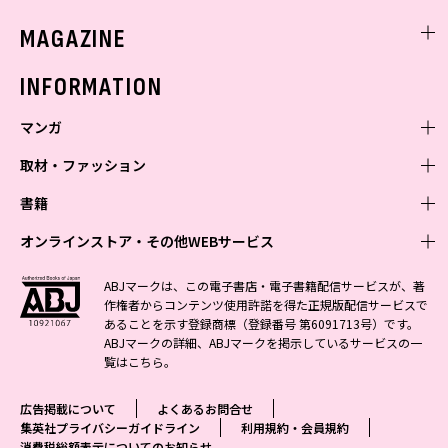
ミスセブンティーンニュース
MAGAZINE
バックナンバー
INFORMATION
マンガ
取材・ファッション
少年マンガ
週刊少年ジャンプ
書籍
青年マンガ
ファッション・美容
ジャンプSQ
少年ジャンプ+
Seventeen
オンラインストア・その他WEBサービス
少女マンガ
芸能・情報・スポーツ
文芸・文庫・総合
Vジャンプ
ジャンプTOON
non-no
ジャンプTOON
Myojo
すばる
女性マンガ
学芸・ノンフィクション・新書
オンラインストア
最強ジャンプ
ABJマークは、この電子書店・電子書籍配信サービスが、著
ZEBRACK
BAILA
ZEBRACK
週プレNEWS
小説すばる
作権者からコンテンツ使用許諾を得た正規版配信サービスで
ジャンプTOON
1日5分で、明日は変わる よみタイ yomitai
OTO
少年ジャンプ+
ライトノベル・ノベライズ
その他WEBサービス
S-MANGA
MAQUIA
あることを示す登録商標（登録番号 第6091713号）です。
S-MANGA
週プレ グラジャパ!
集英社 文芸ステーション
ZEBRACK
集英社学芸部 - 学芸・ノンフィクション
SHUEISHA MANGA-ART HERITAGE
ジャンプTOON
ABJマークの詳細、ABJマークを掲示しているサービスの一
集英社オレンジ文庫
集英社アドナビ
集英社ジャンプリミックス
SPUR
キッズ
集英社コミック文庫
Sportiva
web 集英社文庫
覧は
こちら
。
S-MANGA
集英社ビジネス書
ジャンプキャラクターズストア
ZEBRACK
JUMP j-BOOKS
集英社エディターズ・ラボ
集英社コミック文庫
LEE
集英社みらい文庫
りぼん
パラスポ
青春と読書
集英社コミック文庫
集英社新書
HAPPY PLUS STORE
ジャンプルーキー！
ダッシュエックス文庫公式サイト
広告掲載について
よくあるお問合せ
週刊ヤングジャンプ
eclat
集英社の児童図書 S-KIDS.LAND
マーガレット
アジア人物史
マンガMee公式サイト
集英社新書プラス - 知の水先案内人
SHUEISHA VOX
集英社プライバシーガイドライン
利用規約・会員規約
S-MANGA
集英社Webマガジン コバルト
ヤングジャンプ定期購読デジタル
T JAPAN
消費税総額表示についてのお知らせ