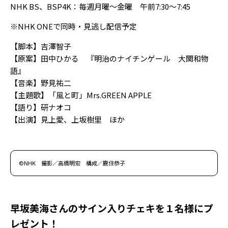
NHK BS、BSP4K：毎週月曜〜金曜 午前7:30〜7:45
※NHK ONEで同時・見逃し配信予定
【脚本】吉澤智子
【原案】田中ひかる 『明治のナイチンゲール 大関和物
語』
【音楽】野見祐二
【主題歌】「風と町」Mrs.GREEN APPLE
【語り】研ナオコ
【出演】見上愛、上坂樹里 ほか
©NHK 撮影／高橋明宏 構成／鹿住恭子
早坂美海さんのサイン入りチェキを１名様にプ
レゼント！