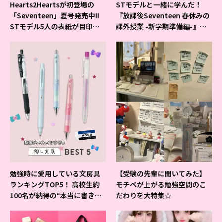
Hearts2Heartsが初登場の
STモデルと一緒に学んだ！
「Seventeen」夏号発売中!!
『放課後Seventeen 春休みの
STモデル5人の表紙が目印だ
課外授業 -新学期準備編-』イ
よ♪
ベントの様子をレポ♡
勉強時に愛用している文房具
【受験の先輩に聞いてみた】
ランキングTOP5！ 高校生約
モチベが上がる勉強空間のこ
100名が納得の“本当に書きや
だわりを大特集☆
すいシャーペン”が1位に❤