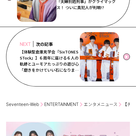
『夫婦別姓刑事』がクライマック
ス！ ついに真犯人が判明!?
次の記事
NEXT
【体験型倉庫見学会『SixTONES
STock』】６周年に届ける６人の
軌跡とユーモアたっぷりの遊び心
「磨きをかけていい石になりま
す！」
Seventeen-Web
ENTERTAINMENT
エンタメニュース
【チェ