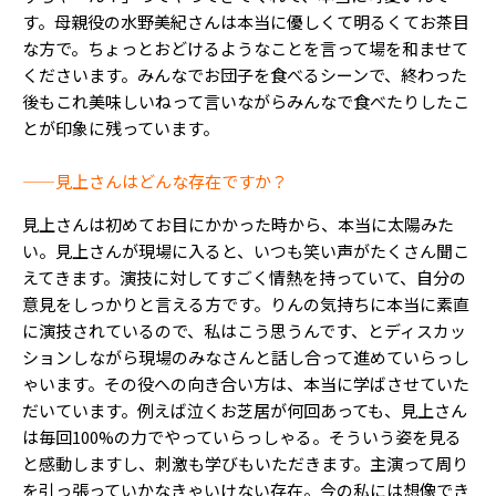
す。母親役の水野美紀さんは本当に優しくて明るくてお茶目
な方で。ちょっとおどけるようなことを言って場を和ませて
くださいます。みんなでお団子を食べるシーンで、終わった
後もこれ美味しいねって言いながらみんなで食べたりしたこ
とが印象に残っています。
——見上さんはどんな存在ですか？
見上さんは初めてお目にかかった時から、本当に太陽みた
い。見上さんが現場に入ると、いつも笑い声がたくさん聞こ
えてきます。演技に対してすごく情熱を持っていて、自分の
意見をしっかりと言える方です。りんの気持ちに本当に素直
に演技されているので、私はこう思うんです、とディスカッ
ションしながら現場のみなさんと話し合って進めていらっし
ゃいます。その役への向き合い方は、本当に学ばさせていた
だいています。例えば泣くお芝居が何回あっても、見上さん
は毎回100%の力でやっていらっしゃる。そういう姿を見る
と感動しますし、刺激も学びもいただきます。主演って周り
を引っ張っていかなきゃいけない存在。今の私には想像でき