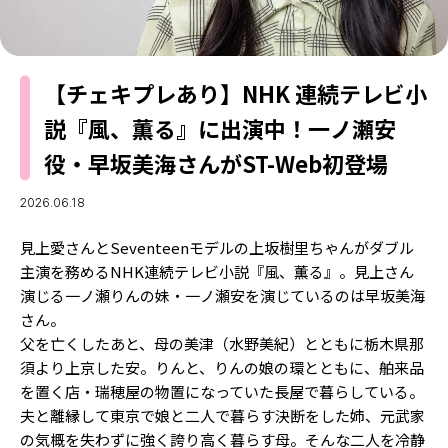
MODELS
モデルの購入品
MODEL'S BLOG
おでかけ
お悩み相談
TikTok
【チェキプレあり】NHK 連続テレビ小
説『風、薫る』に出演中！一ノ瀬安
Instagram
役・早坂美海さんがST-Web初登場
YouTube
2026.06.18
FORTUNE
見上愛さんとSeventeenモデルの上坂樹里ちゃんがダブル
ゲッターズ飯田
MISS SEVENTEEN
主演を務めるNHK連続テレビ小説『風、薫る』。見上さん
ミスセブンティーンニュース
MAGAZINE
演じる一ノ瀬りんの妹・一ノ瀬安を演じているのは早坂美海
さん。
バックナンバー
INFORMATION
父を亡くしたあと、母の美津（水野美紀）とともに栃木県那
須より上京した安。りんと、りんの娘の環とともに、舶来品
Seventeen
について
を置く店・瑞穂屋の物置になっていた長屋で暮らしている。
夫と離縁して東京で娘と二人で暮らす決断をした姉、元武家
の気概を失わずに強く誇り高く暮らす母。そんな二人を冷静