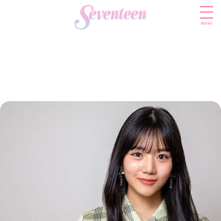
menu
すべての新着記事
FASHION
ファッションニュース
BEAUTY
モデル私服
ビューティニュース
SCHOOL
着回し
トレンドメイク
スクールニュース
ENTERTAINMENT
着痩せ
ベストコスメ
制服コーデ
エンタメニュース
LIFESTYLE
ヘアアレンジ・ヘアケア
学校ヘアメイク
なにわ男子
ライフスタイルニュース
スキンケア
JK TREND
勉強・受験・進路
K-POP
JKランキング・アワード
ボディケア
JKトレンドニュース