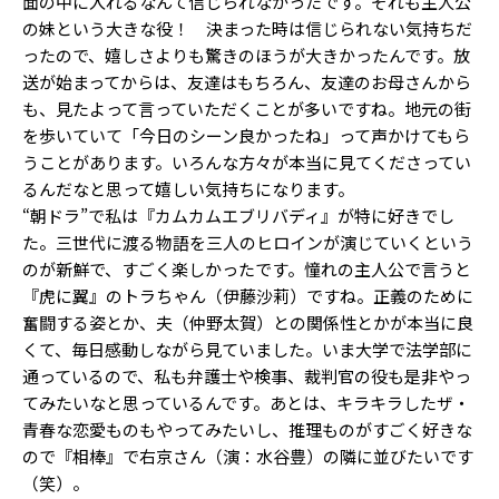
面の中に入れるなんて信じられなかったです。それも主人公
の妹という大きな役！ 決まった時は信じられない気持ちだ
ったので、嬉しさよりも驚きのほうが大きかったんです。放
送が始まってからは、友達はもちろん、友達のお母さんから
も、見たよって言っていただくことが多いですね。地元の街
を歩いていて「今日のシーン良かったね」って声かけてもら
うことがあります。いろんな方々が本当に見てくださってい
るんだなと思って嬉しい気持ちになります。
“朝ドラ”で私は『カムカムエブリバディ』が特に好きでし
た。三世代に渡る物語を三人のヒロインが演じていくという
のが新鮮で、すごく楽しかったです。憧れの主人公で言うと
『虎に翼』のトラちゃん（伊藤沙莉）ですね。正義のために
奮闘する姿とか、夫（仲野太賀）との関係性とかが本当に良
くて、毎日感動しながら見ていました。いま大学で法学部に
通っているので、私も弁護士や検事、裁判官の役も是非やっ
てみたいなと思っているんです。あとは、キラキラしたザ・
青春な恋愛ものもやってみたいし、推理ものがすごく好きな
ので『相棒』で右京さん（演：水谷豊）の隣に並びたいです
（笑）。