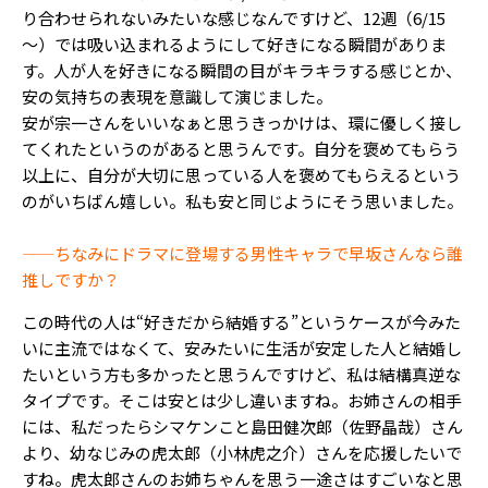
り合わせられないみたいな感じなんですけど、12週（6/15
～）では吸い込まれるようにして好きになる瞬間がありま
す。人が人を好きになる瞬間の目がキラキラする感じとか、
安の気持ちの表現を意識して演じました。
安が宗一さんをいいなぁと思うきっかけは、環に優しく接し
てくれたというのがあると思うんです。自分を褒めてもらう
以上に、自分が大切に思っている人を褒めてもらえるという
のがいちばん嬉しい。私も安と同じようにそう思いました。
——ちなみにドラマに登場する男性キャラで早坂さんなら誰
推しですか？
この時代の人は“好きだから結婚する”というケースが今みた
いに主流ではなくて、安みたいに生活が安定した人と結婚し
たいという方も多かったと思うんですけど、私は結構真逆な
タイプです。そこは安とは少し違いますね。お姉さんの相手
には、私だったらシマケンこと島田健次郎（佐野晶哉）さん
より、幼なじみの虎太郎（小林虎之介）さんを応援したいで
すね。虎太郎さんのお姉ちゃんを思う一途さはすごいなと思