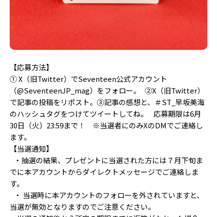
【応募方法】
① X（旧Twitter）でSeventeen公式アカウント
（@SeventeenJP_mag）をフォロー。 ②X（旧Twitter）
で記事の投稿をリポスト。③記事の感想と、＃ST_早坂美海
のハッシュタグをつけてツイートしてね。 応募期限は6月
30日（火）23:59まで！ ※当選者にのみXのDMでご連絡し
ます。
【当選通知】
・抽選の結果、プレゼントに当選された方には７月下旬ま
でに本アカウントからダイレクトメッセージでご連絡しま
す。
・ 当選時に本アカウントのフォローを外されていますと、
当選が無効となりますのでご注意ください。