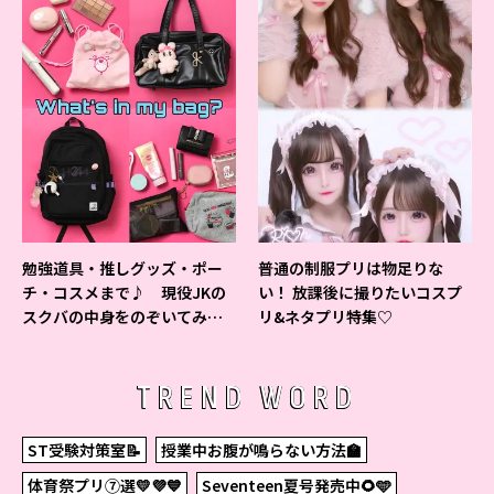
勉強道具・推しグッズ・ポー
普通の制服プリは物足りな
チ・コスメまで♪ 現役JKの
い！ 放課後に撮りたいコスプ
スクバの中身をのぞいてみ
リ&ネタプリ特集♡
た！
TREND WORD
ST受験対策室📝
授業中お腹が鳴らない方法🏫
体育祭プリ⑦選💛💜💙
Seventeen夏号発売中🌻🩵