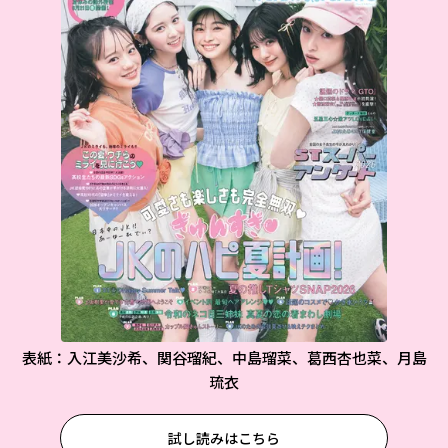
表紙：入江美沙希、関谷瑠紀、中島瑠菜、葛西杏也菜、月島
琉衣
試し読みはこちら