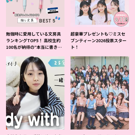
勉強時に愛用している文房具
超豪華プレゼントも♡ミスセ
ランキングTOP5！ 高校生約
ブンティーン2026投票スター
100名が納得の“本当に書きや
ト！
すいシャーペン”が1位に❤