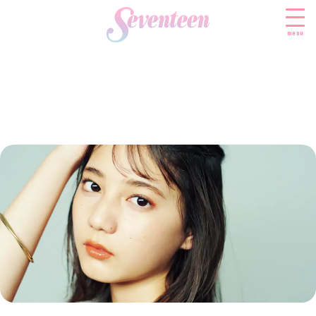
menu
すべての新着記事
FASHION
ファッションニュース
BEAUTY
モデル私服
ビューティニュース
SCHOOL
着回し
トレンドメイク
スクールニュース
ENTERTAINMENT
着痩せ
ベストコスメ
制服コーデ
エンタメニュース
LIFESTYLE
ヘアアレンジ・ヘアケア
学校ヘアメイク
なにわ男子
ライフスタイルニュース
スキンケア
JK TREND
勉強・受験・進路
K-POP
JKランキング・アワード
ボディケア
JKトレンドニュース