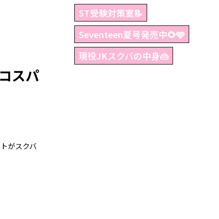
ST受験対策室📝
Seventeen夏号発売中🌻🩵
現役JKスクバの中身👜
コスパ
ットがスクバ