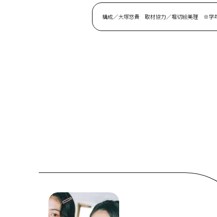
構成／大塚悠貴 取材協力／堀切絵美理 ※学年