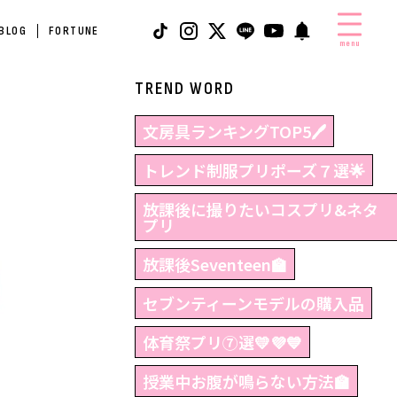
 BLOG
FORTUNE
menu
TREND WORD
文房具ランキングTOP5🖊
トレンド制服プリポーズ７選🌟
放課後に撮りたいコスプリ&ネタ
プリ
放課後Seventeen🏫
セブンティーンモデルの購入品
体育祭プリ⑦選💛💜💙
授業中お腹が鳴らない方法🏫